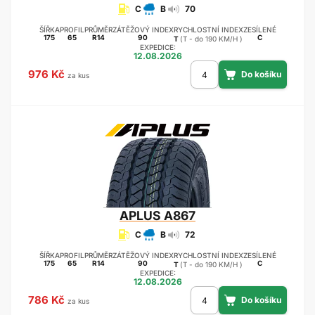
C
B
70
ŠÍŘKA
PROFIL
PRŮMĚR
ZÁTĚŽOVÝ INDEX
RYCHLOSTNÍ INDEX
ZESÍLENÉ
175
65
R14
90
C
T
(T - do 190 KM/H )
EXPEDICE:
12.08.2026
976 Kč
za kus
APLUS
A867
C
B
72
ŠÍŘKA
PROFIL
PRŮMĚR
ZÁTĚŽOVÝ INDEX
RYCHLOSTNÍ INDEX
ZESÍLENÉ
175
65
R14
90
C
T
(T - do 190 KM/H )
EXPEDICE:
12.08.2026
786 Kč
za kus