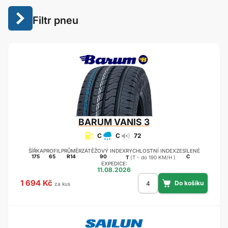
Filtr pneu
BARUM
VANIS 3
C
C
72
ŠÍŘKA
PROFIL
PRŮMĚR
ZÁTĚŽOVÝ INDEX
RYCHLOSTNÍ INDEX
ZESÍLENÉ
175
65
R14
90
C
T
(T - do 190 KM/H )
EXPEDICE:
11.08.2026
1 694 Kč
za kus