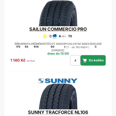
SAILUN
COMMERCIO PRO
C
A
70
ŠÍŘKA
PROFIL
PRŮMĚR
ZÁTĚŽOVÝ INDEX
RYCHLOSTNÍ INDEX
ZESÍLENÉ
175
65
R14
90
C
T
(T - do 190 KM/H )
EXPEDICE:
dnes do 13:00
1 140 Kč
za kus
SUNNY
TRACFORCE NL106