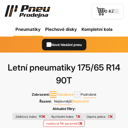
0 Kč
Pneumatiky
Plechové
disky
Kompletní kola
Nové hledání pneu
Letní pneumatiky
175/65 R14
90T
Zobrazení:
Tabulkové
Podrobné
Řazení:
Nejlevnější
|
Nejdražší
Aktuální filtry:
90
T
C
Zátěžový index:
Rychlostní index:
Úspora paliva:
resetovat filtr parametrů