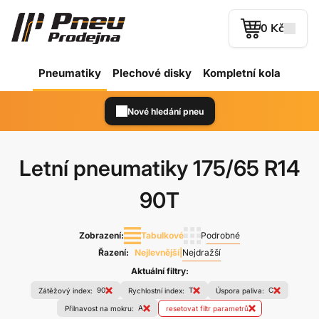
0 Kč
Pneumatiky
Plechové
disky
Kompletní kola
Nové hledání pneu
Letní pneumatiky
175/65 R14
90T
Zobrazení:
Tabulkové
Podrobné
Řazení:
Nejlevnější
|
Nejdražší
Aktuální filtry:
90
T
C
Zátěžový index:
Rychlostní index:
Úspora paliva:
A
Přilnavost na mokru:
resetovat filtr parametrů