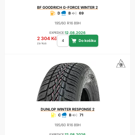
BF GOODRICH
G-FORCE WINTER 2
D
B
69
195/60 R16 89H
12.08.2026
EXPEDICE:
2 304 Kč
za kus
DUNLOP
WINTER RESPONSE 2
C
B
71
195/60 R16 89H
12.08.2026
EXPEDICE: