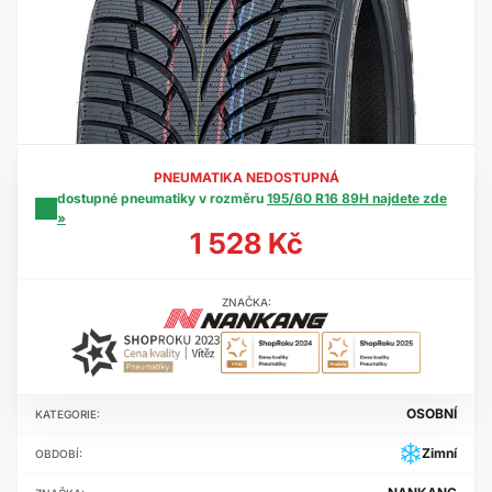
PNEUMATIKA NEDOSTUPNÁ
dostupné pneumatiky v rozměru
195/60 R16 89H najdete zde
»
1 528 Kč
ZNAČKA:
OSOBNÍ
KATEGORIE:
Zimní
OBDOBÍ: