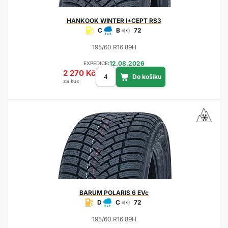
HANKOOK
WINTER I*CEPT RS3
C
B
72
195/60 R16 89H
12.08.2026
EXPEDICE:
2 270 Kč
za kus
BARUM
POLARIS 6 EVc
D
C
72
195/60 R16 89H