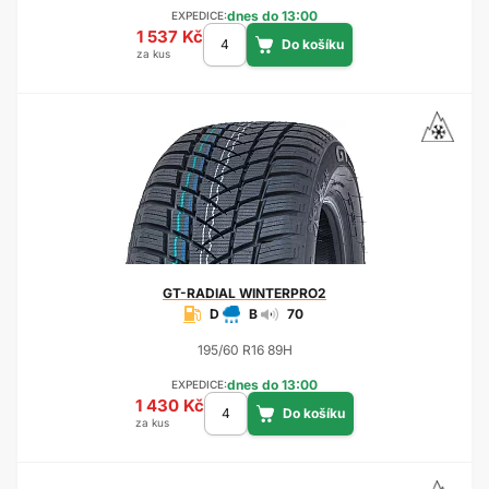
dnes do 13:00
EXPEDICE:
1 537 Kč
za kus
GT-RADIAL
WINTERPRO2
D
B
70
195/60 R16 89H
dnes do 13:00
EXPEDICE:
1 430 Kč
za kus