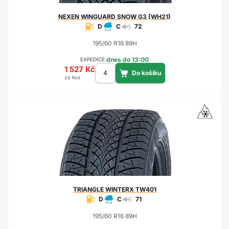
NEXEN
WINGUARD SNOW G3 (WH21)
D
C
72
195/60 R16 89H
dnes do 13:00
EXPEDICE:
1 527 Kč
za kus
TRIANGLE
WINTERX TW401
D
C
71
195/60 R16 89H