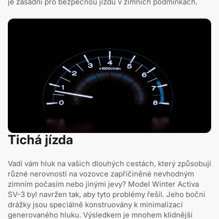
je zásadní pro bezpečnou jízdu v zimních podmínkách.
Tichá jízda
Vadí vám hluk na vašich dlouhých cestách, který způsobují
různé nerovnosti na vozovce zapříčiněné nevhodným
zimním počasím nebo jinými jevy? Model Winter Activa
SV-3 byl navržen tak, aby tyto problémy řešil. Jeho boční
drážky jsou speciálně konstruovány k minimalizaci
generovaného hluku. Výsledkem je mnohem klidnější