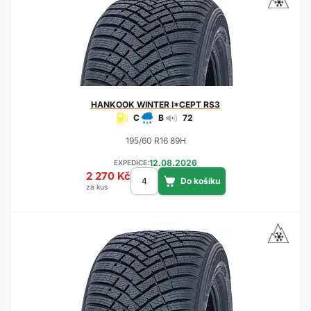
HANKOOK
WINTER I*CEPT RS3
C
B
72
195/60 R16 89H
12.08.2026
EXPEDICE:
2 270 Kč
za kus