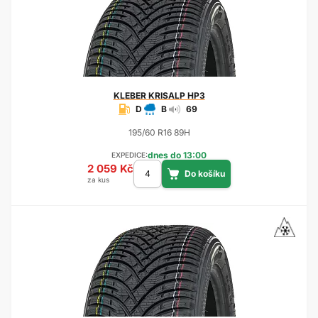
KLEBER
KRISALP HP3
D
B
69
195/60 R16 89H
dnes do 13:00
EXPEDICE:
2 059 Kč
za kus