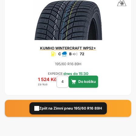
KUMHO
WINTERCRAFT WP52+
C
B
72
195/60 R16 89H
dnes do 15:30
EXPEDICE:
1 524 Kč
za kus
Zpět na Zimní pneu 195/60 R16 89H