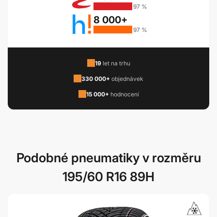
97 %
8 000+
97 %
19
let na trhu
330 000+
objednávek
15 000+
hodnocení
Podobné pneumatiky v rozměru
195/60 R16 89H