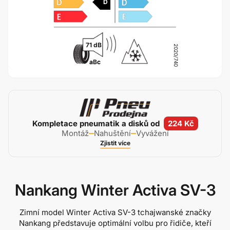
D
71 dB
2020/740
a
B
c
Kompletace pneumatik a disků od
224 Kč
Montáž
Nahuštění
Vyvážení
Zjistit více
Nankang Winter Activa SV-3
Zimní model Winter Activa SV-3 tchajwanské značky
Nankang představuje optimální volbu pro řidiče, kteří