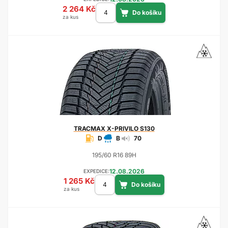
2 264 Kč
za kus
TRACMAX
X-PRIVILO S130
D
B
70
195/60 R16 89H
12.08.2026
EXPEDICE:
1 265 Kč
za kus