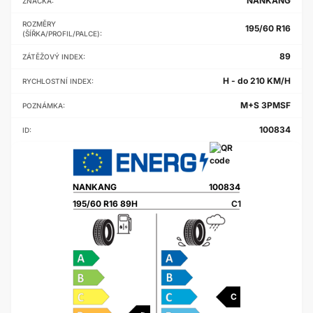
NANKANG
ZNAČKA:
ROZMĚRY
195/60 R16
(ŠÍŘKA/PROFIL/PALCE):
89
ZÁTĚŽOVÝ INDEX:
H - do 210 KM/H
RYCHLOSTNÍ INDEX:
M+S 3PMSF
POZNÁMKA:
100834
ID:
NANKANG
100834
195/60 R16 89H
C1
C