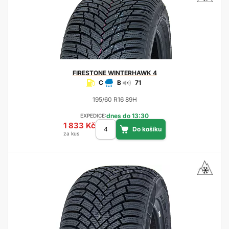
FIRESTONE
WINTERHAWK 4
C
B
71
195/60 R16 89H
dnes do 13:30
EXPEDICE:
1 833 Kč
za kus