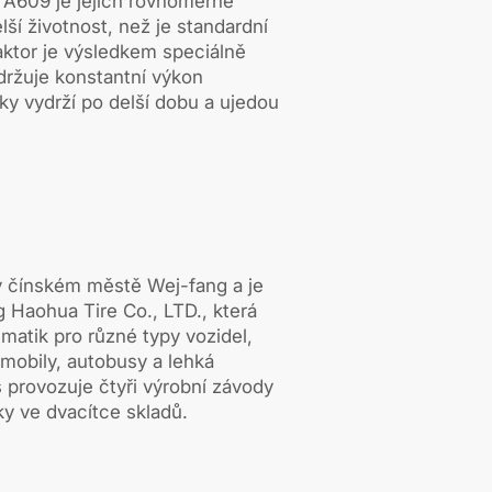
 A609 je jejich rovnoměrné
lší životnost, než je standardní
ktor je výsledkem speciálně
držuje konstantní výkon
ky vydrží po delší dobu a ujedou
v čínském městě Wej-fang a je
 Haohua Tire Co., LTD., která
matik pro různé typy vozidel,
mobily, autobusy a lehká
 provozuje čtyři výrobní závody
íky ve dvacítce skladů.