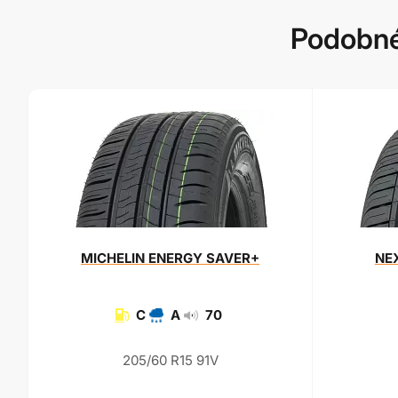
Podobné
MICHELIN
ENERGY SAVER+
NE
C
A
70
205/60 R15 91V