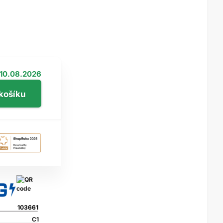
10.08.2026
103661
C1