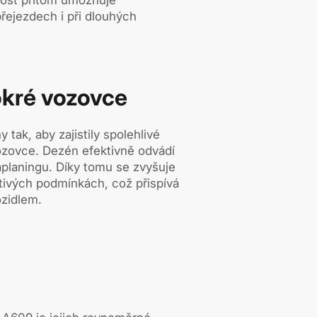
přejezdech i při dlouhých
okré vozovce
tak, aby zajistily spolehlivé
vozovce. Dezén efektivně odvádí
aplaningu. Díky tomu se zvyšuje
eštivých podmínkách, což přispívá
ozidlem.