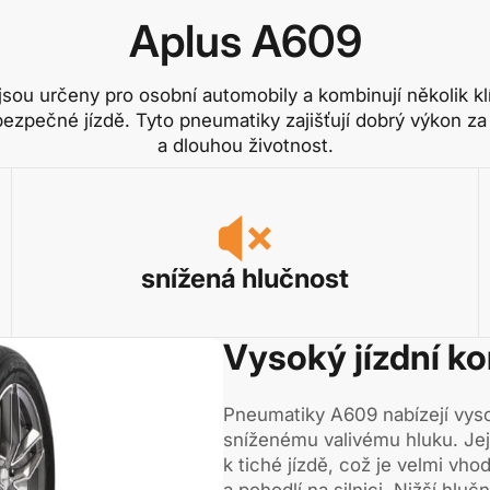
Aplus A609
sou určeny pro osobní automobily a kombinují několik klí
 bezpečné jízdě. Tyto pneumatiky zajišťují dobrý výkon za 
a dlouhou životnost.
snížená hlučnost
Vysoký jízdní k
Pneumatiky A609 nabízejí vyso
sníženému valivému hluku. Jeji
k tiché jízdě, což je velmi vhod
a pohodlí na silnici. Nižší hlu