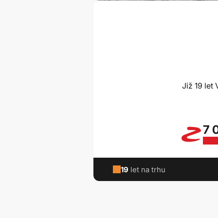
Již 19 le
7 
19
let na trhu