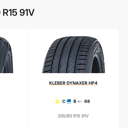
 R15 91V
KLEBER
DYNAXER HP4
C
B
68
205/60 R15 91V