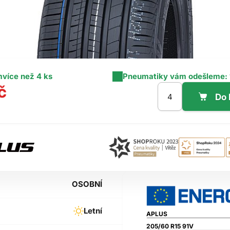
m
více než 4 ks
Pneumatiky vám odešleme:
č
OSOBNÍ
Letní
APLUS
205/60 R15 91V