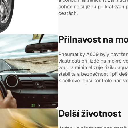
pohodlnější jízdu při krátkých 
cestách.
Přilnavost na m
Pneumatiky A609 byly navrženy 
vlastnosti při jízdě na mokré 
vodu a minimalizuje riziko aqu
stabilita a bezpečnost i při d
k celkově lepší kontrole nad v
Delší životnost