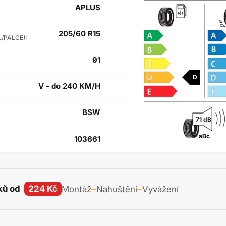
APLUS
205/60 R15
L/PALCE):
91
D
V - do 240 KM/H
BSW
71 dB
a
B
c
103661
ků od
224 Kč
Montáž
Nahuštění
Vyvážení