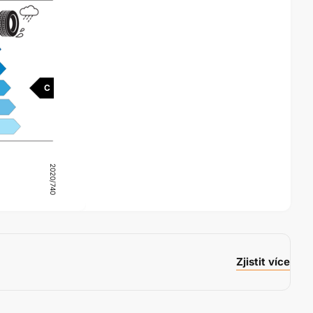
C
2020/740
Zjistit více