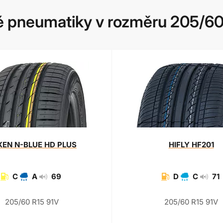
 pneumatiky v rozměru 205/60
XEN
N-BLUE HD PLUS
HIFLY
HF201
C
A
69
D
C
71
205/60 R15 91V
205/60 R15 91V