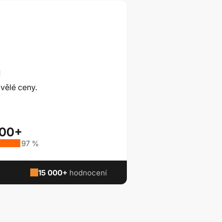
ů
vělé ceny.
000+
97 %
15 000+
hodnocení