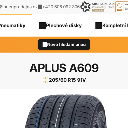
o@pneuprodejna.cz
+420 606 092 306
Pneumatiky
Plechové
disky
Kompletní 
Nové hledání pneu
APLUS A609
205/60 R15 91V