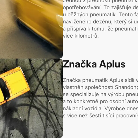
Jednou z předností pneumatik
opotřebovávání. To zajišťuje de
u běžných pneumatik. Tento fa
navrženého dezénu, který si u
a přispívá k tomu, že pneumati
více kilometrů.
Značka Aplus
Značka pneumatik Aplus sídlí 
vlastněn společností Shandong
se specializuje na výrobu pneu
a to konkrétně pro osobní auto
nákladní vozidla. Výrobce dnes
s více než šesti tisíci pracovn