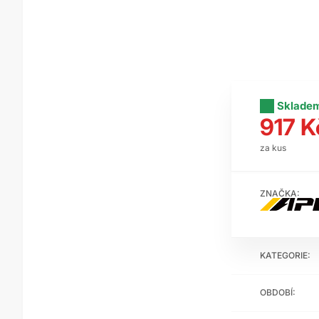
Sklade
917 K
za kus
ZNAČKA:
KATEGORIE:
OBDOBÍ: