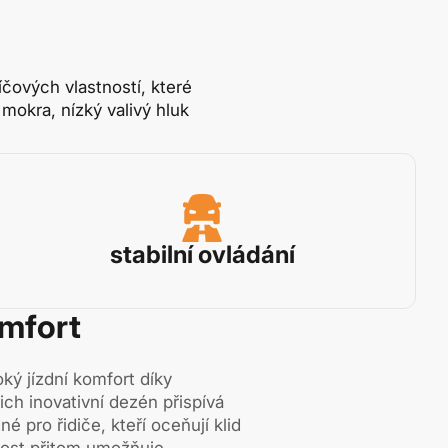
čových vlastností, které
mokra, nízký valivý hluk
stabilní ovládání
omfort
ký jízdní komfort díky
ch inovativní dezén přispívá
né pro řidiče, kteří oceňují klid
čnost přitom umožňuje