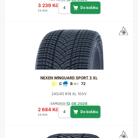
3 239 Kč
za kus
NEXEN
WINGUARD SPORT 3 XL
C
B
72
245/45 R18 XL 100V
12.08.2026
EXPEDICE:
2 684 Kč
za kus