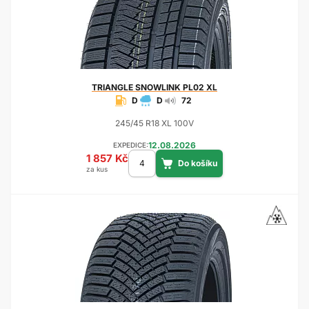
TRIANGLE
SNOWLINK PL02 XL
D
D
72
245/45 R18 XL 100V
12.08.2026
EXPEDICE:
1 857 Kč
za kus