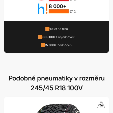
8 000+
97 %
19
let na trhu
330 000+
objednávek
15 000+
hodnocení
Podobné pneumatiky v rozměru
245/45 R18 100V