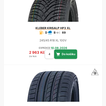
KLEBER
KRISALP HP3 XL
D
B
69
245/45 R18 XL 100V
10.08.2026
EXPEDICE:
2 963 Kč
za kus