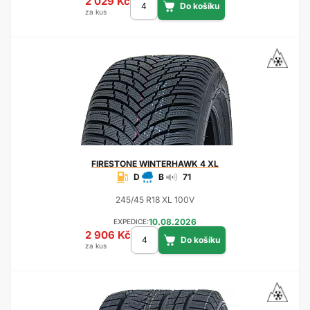
2 029 Kč
za kus
FIRESTONE
WINTERHAWK 4 XL
D
B
71
245/45 R18 XL 100V
10.08.2026
EXPEDICE:
2 906 Kč
za kus