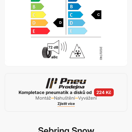
C
D
72 dB
2020/740
a
B
c
Kompletace pneumatik a disků od
224 Kč
Montáž
Nahuštění
Vyvážení
Zjistit více
Sebring Snow