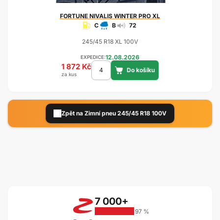
FORTUNE
NIVALIS WINTER PRO XL
C
B
72
245/45 R18 XL 100V
12.08.2026
EXPEDICE:
1 872 Kč
za kus
Zpět na Zimní pneu 245/45 R18 100V
7 000+
97 %