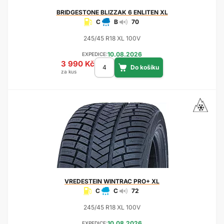
BRIDGESTONE
BLIZZAK 6 ENLITEN XL
C
B
70
245/45 R18 XL 100V
10.08.2026
EXPEDICE:
3 990 Kč
za kus
VREDESTEIN
WINTRAC PRO+ XL
C
C
72
245/45 R18 XL 100V
10.08.2026
EXPEDICE: