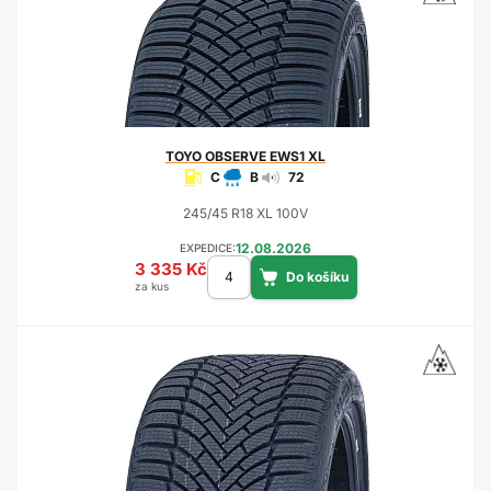
TOYO
OBSERVE EWS1 XL
C
B
72
245/45 R18 XL 100V
12.08.2026
EXPEDICE:
3 335 Kč
za kus