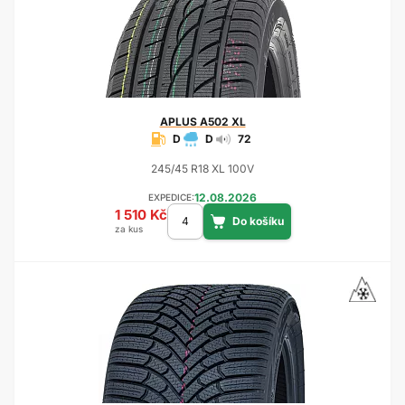
APLUS
A502 XL
D
D
72
245/45 R18 XL 100V
12.08.2026
EXPEDICE:
1 510 Kč
za kus