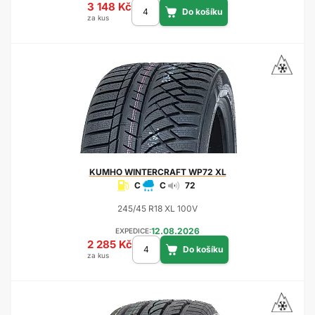
3 148 Kč
za kus
KUMHO
WINTERCRAFT WP72 XL
C
C
72
245/45 R18 XL 100V
12.08.2026
EXPEDICE:
2 285 Kč
za kus