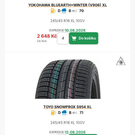
YOKOHAMA
BLUEARTH*WINTER (V906) XL
D
B
70
245/45 R18 XL 100V
10.08.2026
EXPEDICE:
2 648 Kč
za kus
TOYO
SNOWPROX S954 XL
D
B
71
245/45 R18 XL 100V
12.08.2026
EXPEDICE: