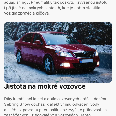
aquaplaningu. Pneumatiky tak poskytují zvýšenou jistotu
i při jízdě na mokrých silnicích, kde je dobrá stabilita
vozidla zpravidla klíčová.
Jistota na mokré vozovce
Díky kombinaci lamel a optimalizovaných drážek dezénu
Sebring Snow dochází k efektivnímu odvádění vody
a sněhu z povrchu pneumatik, což zvyšuje přilnavost na
zasněžených i zledovatělých vozovkách. Tento