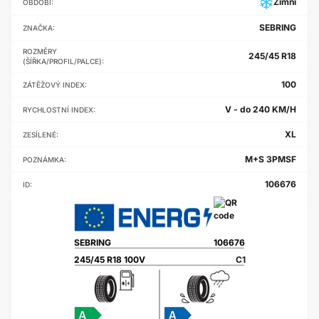
Zimní
OBDOBÍ:
SEBRING
ZNAČKA:
ROZMĚRY
245/45 R18
(ŠÍŘKA/PROFIL/PALCE):
100
ZÁTĚŽOVÝ INDEX:
V - do 240 KM/H
RYCHLOSTNÍ INDEX:
XL
ZESÍLENÉ:
M+S 3PMSF
POZNÁMKA:
106676
ID:
SEBRING
106676
245/45 R18 100V
C1