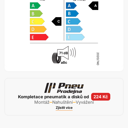
A
C
71 dB
2020/740
a
B
c
Kompletace pneumatik a disků od
224 Kč
Montáž
Nahuštění
Vyvážení
Zjistit více