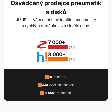
Osvědčený prodejce pneumatik
a disků
Již 19 let Vám nabízíme kvalitní pneumatiky
s rychlým dodáním a za skvělé ceny.
7 000+
97 %
8 000+
97 %
19
let na trhu
330 000+
objednávek
15 000+
hodnocení