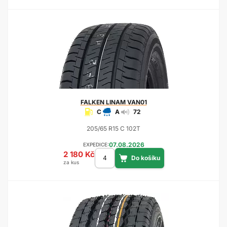
FALKEN
LINAM VAN01
C
A
72
205/65 R15 C 102T
07.08.2026
EXPEDICE:
2 180 Kč
za kus