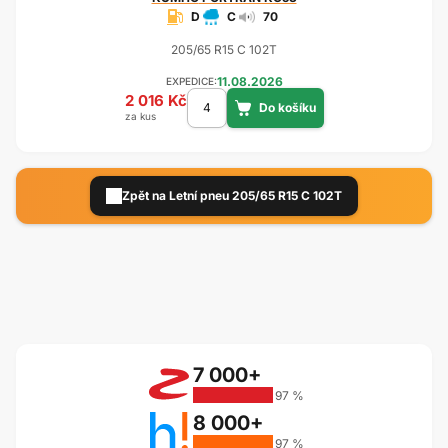
D
C
70
205/65 R15 C 102T
11.08.2026
EXPEDICE:
2 016 Kč
za kus
Zpět na Letní pneu 205/65 R15 C 102T
7 000+
97 %
8 000+
97 %