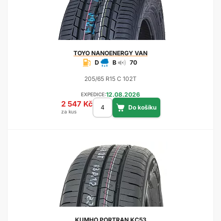
TOYO
NANOENERGY VAN
D
B
70
205/65 R15 C 102T
12.08.2026
EXPEDICE:
2 547 Kč
za kus
KUMHO
PORTRAN KC53