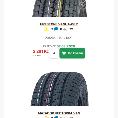
FIRESTONE
VANHAWK 2
C
B
72
205/65 R15 C 102T
07.08.2026
EXPEDICE:
2 281 Kč
za kus
MATADOR
HECTORRA VAN