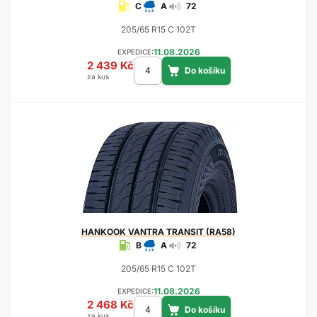
C
A
72
205/65 R15 C 102T
11.08.2026
EXPEDICE:
2 439 Kč
za kus
HANKOOK
VANTRA TRANSIT (RA58)
B
A
72
205/65 R15 C 102T
11.08.2026
EXPEDICE:
2 468 Kč
za kus