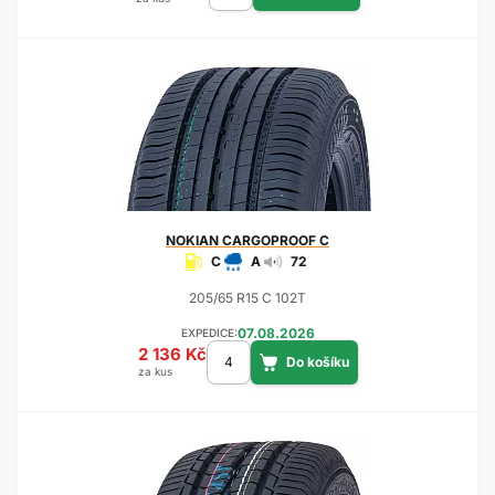
NOKIAN
CARGOPROOF C
C
A
72
205/65 R15 C 102T
07.08.2026
EXPEDICE:
2 136 Kč
za kus