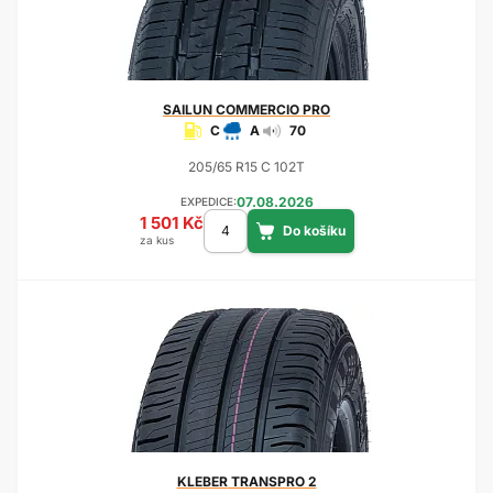
SAILUN
COMMERCIO PRO
C
A
70
205/65 R15 C 102T
07.08.2026
EXPEDICE:
1 501 Kč
za kus
KLEBER
TRANSPRO 2