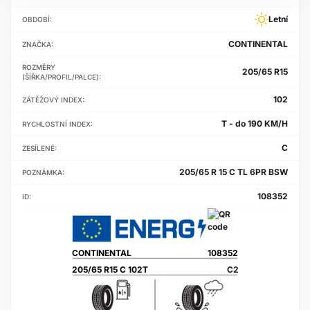
Letní
OBDOBÍ:
CONTINENTAL
ZNAČKA:
ROZMĚRY
205/65 R15
(ŠÍŘKA/PROFIL/PALCE):
102
ZÁTĚŽOVÝ INDEX:
T - do 190 KM/H
RYCHLOSTNÍ INDEX:
C
ZESÍLENÉ:
205/65 R 15 C TL 6PR BSW
POZNÁMKA:
108352
ID:
CONTINENTAL
108352
205/65 R15 C 102T
C2