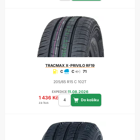
TRACMAX
X-PRIVILO RF19
C
C
71
205/65 R15 C 102T
11.08.2026
EXPEDICE:
1 436 Kč
za kus