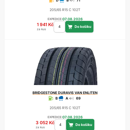
D
B
71
205/65 R15 C 102T
07.08.2026
EXPEDICE:
1 941 Kč
za kus
BRIDGESTONE
DURAVIS VAN ENLITEN
B
A
69
205/65 R15 C 102T
07.08.2026
EXPEDICE:
3 052 Kč
za kus