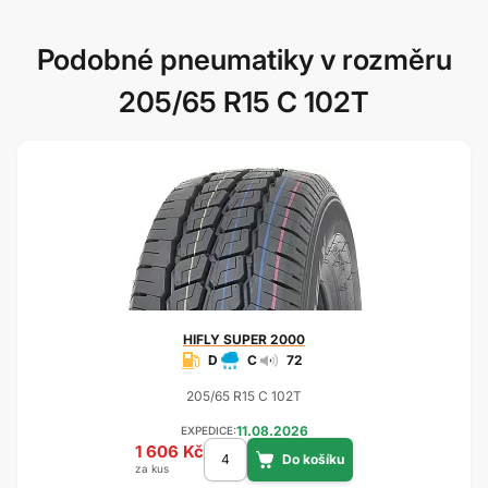
Podobné pneumatiky v rozměru
205/65 R15 C 102T
HIFLY
SUPER 2000
D
C
72
205/65 R15 C 102T
11.08.2026
EXPEDICE:
1 606 Kč
za kus