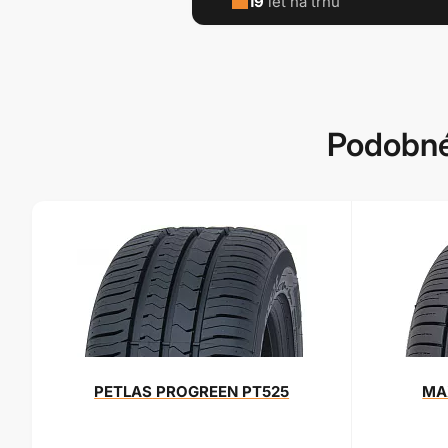
19
let na trhu
Podobné
PETLAS
PROGREEN PT525
MA