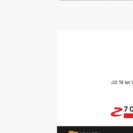
Již 19 le
7 