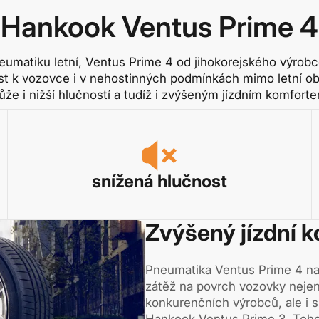
Hankook Ventus Prime 4
eumatiku letní, Ventus Prime 4 od jihokorejského výrob
vost k vozovce i v nehostinných podmínkách mimo letní ob
že i nižší hlučností a tudíž i zvýšeným jízdním komfort
snížená hlučnost
Zvýšený jízdní 
Pneumatika Ventus Prime 4 nab
zátěž na povrch vozovky neje
konkurenčních výrobců, ale i