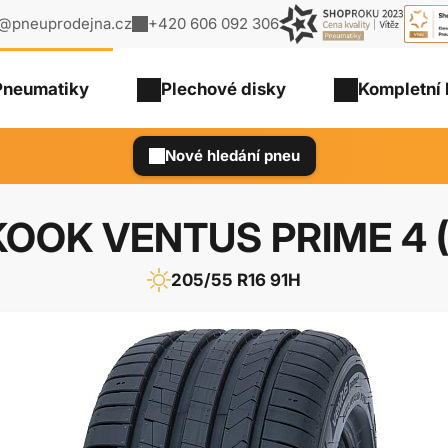
o@pneuprodejna.cz
+420 606 092 306
Pneumatiky
Plechové
disky
Kompletní 
Nové hledání pneu
OOK VENTUS PRIME 4 (
205/55 R16 91H