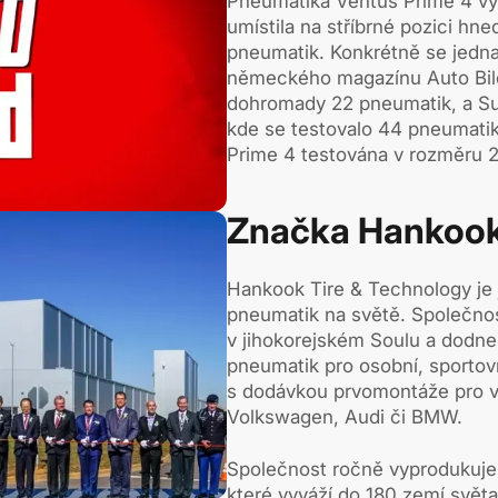
Pneumatika Ventus Prime 4 v
umístila na stříbrné pozici hn
pneumatik. Konkrétně se jedn
německého magazínu Auto Bil
dohromady 22 pneumatik, a S
kde se testovalo 44 pneumatik
Prime 4 testována v rozměru 2
Značka Hankook
Hankook Tire & Technology je 
pneumatik na světě. Společnos
v jihokorejském Soulu a dodne
pneumatik pro osobní, sportovn
s dodávkou prvomontáže pro v
Volkswagen, Audi či BMW.
Společnost ročně vyprodukuje
které vyváží do 180 zemí světa