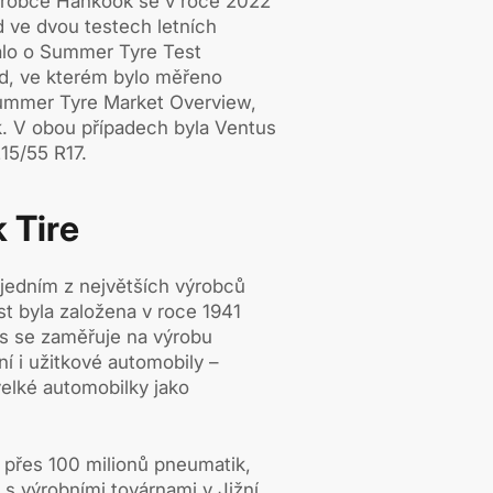
ýrobce Hankook se v roce 2022
ed ve dvou testech letních
alo o Summer Tyre Test
d, ve kterém bylo měřeno
ummer Tyre Market Overview,
. V obou případech byla Ventus
15/55 R17.
 Tire
jedním z největších výrobců
t byla založena v roce 1941
s se zaměřuje na výrobu
í i užitkové automobily –
elké automobilky jako
 přes 100 milionů pneumatik,
 s výrobními továrnami v Jižní