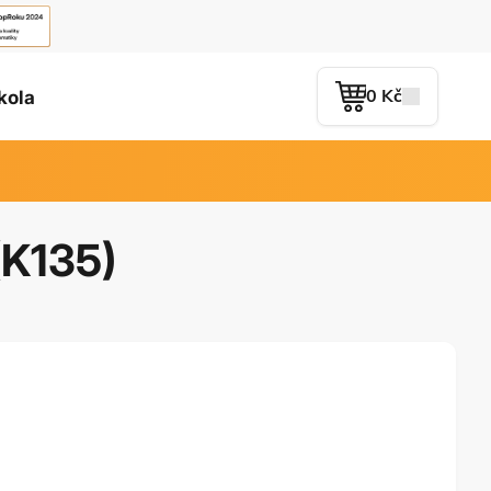
0 Kč
kola
K135)