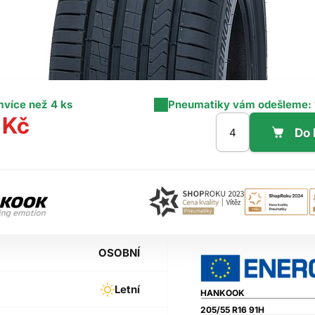
m
více než 4 ks
Pneumatiky vám odešleme:
 Kč
OSOBNÍ
Letní
HANKOOK
205/55 R16 91H