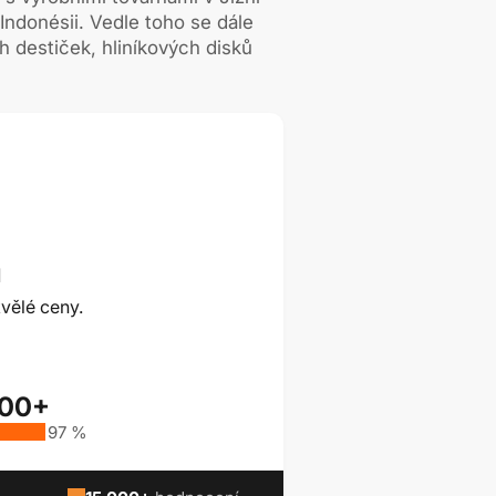
Indonésii. Vedle toho se dále
h destiček, hliníkových disků
ů
vělé ceny.
000+
97 %