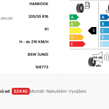
HANKOOK
205/55 R16
L/PALCE):
91
C
H - do 210 KM/H
BSW (UNG)
69 dB
a
B
c
108773
ků od
224 Kč
Montáž
Nahuštění
Vyvážení