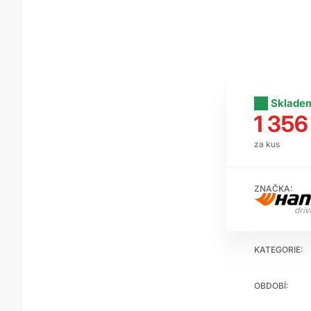
Sklade
1 356
za kus
ZNAČKA:
KATEGORIE:
OBDOBÍ: