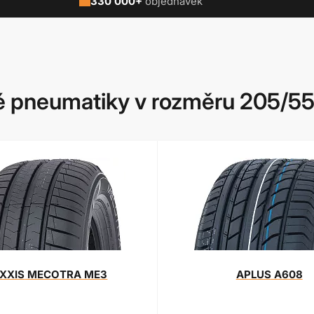
330 000+
objednávek
 pneumatiky v rozměru 205/55
XXIS
MECOTRA ME3
APLUS
A608