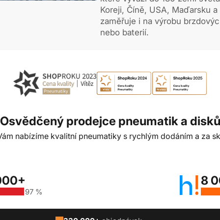
Koreji, Číně, USA, Maďarsku a 
zaměřuje i na výrobu brzdovýc
nebo baterií.
Osvědčený prodejce pneumatik a disk
t Vám nabízíme kvalitní pneumatiky s rychlým dodáním a za sk
000+
8 
97 %