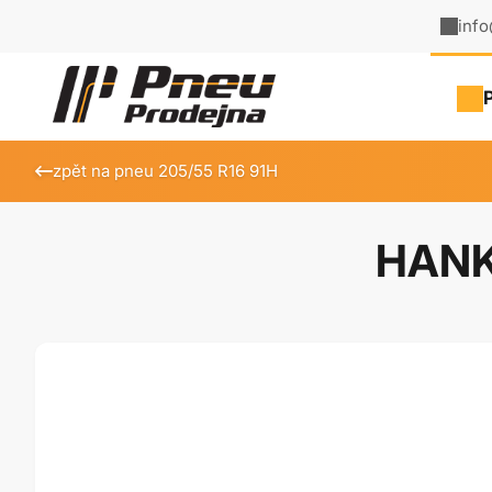
inf
zpět na pneu 205/55 R16 91H
HANK