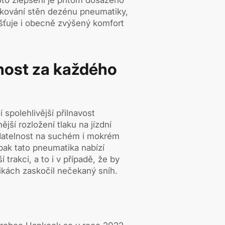
to zlepšení je přitom dosaženo
žkování stěn dezénu pneumatiky,
jišťuje i obecně zvýšený komfort
nost za každého
spolehlivější přilnavost
jší rozložení tlaku na jízdní
adatelnost na suchém i mokrém
ak tato pneumatika nabízí
í trakci, a to i v případě, že by
ikách zaskočil nečekaný sníh.