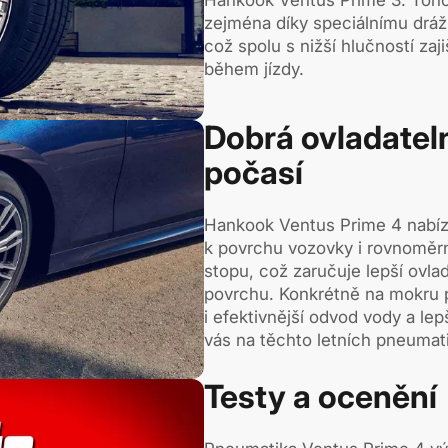
Hankook Ventus Prime 3. Toho
zejména díky speciálnímu drá
což spolu s nižší hlučností za
během jízdy.
Dobrá ovladatel
počasí
Hankook Ventus Prime 4 nabízí 
k povrchu vozovky i rovnoměrně
stopu, což zaručuje lepší ovl
povrchu. Konkrétně na mokru p
i efektivnější odvod vody a lepš
vás na těchto letních pneumat
Testy a ocenění