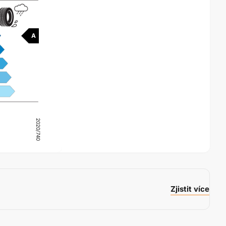
A
2020/740
Zjistit více