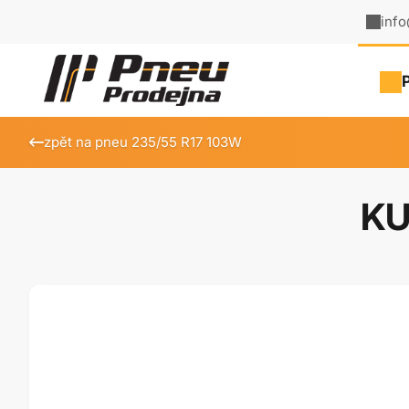
inf
zpět na pneu 235/55 R17 103W
KU