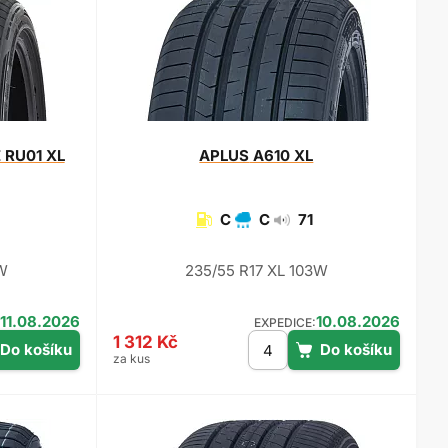
 RU01 XL
APLUS
A610 XL
C
C
71
W
235/55 R17 XL 103W
11.08.2026
10.08.2026
EXPEDICE:
1 312 Kč
za kus