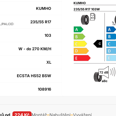
KUMHO
KUMHO
235/55 R17 103W
235/55 R17
L/PALCE):
103
C
W - do 270 KM/H
XL
72 dB
ECSTA HS52 BSW
a
B
c
108916
ků od
224 Kč
Montáž
Nahuštění
Vyvážení