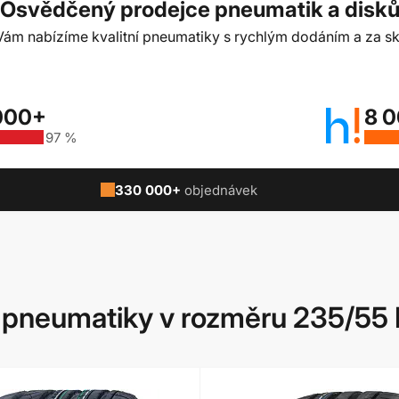
Osvědčený prodejce pneumatik a disk
t Vám nabízíme kvalitní pneumatiky s rychlým dodáním a za sk
000+
8 
97 %
330 000+
objednávek
pneumatiky v rozměru 235/55