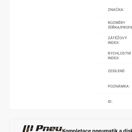
ZNAČKA:
ROZMĚRY
(ŠÍŘKA/PROFI
ZÁTĚŽOVÝ
INDEX:
RYCHLOSTNÍ
INDEX:
ZESÍLENÉ:
POZNÁMKA:
ID:
Kompletace pneumatik a dis