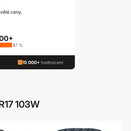
ů
vělé ceny.
000+
97 %
15 000+
hodnocení
 R17 103W