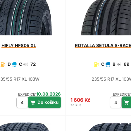
HIFLY
HF805 XL
ROTALLA
SETULA S-RACE
D
C
72
C
B
69
235/55 R17 XL 103W
235/55 R17 XL 103
10.08.2026
EXPEDICE:
EXPEDICE:
1 606 Kč
za kus