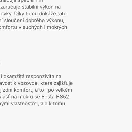
načuje speciálním
aručuje stabilní výkon na
vky. Díky tomu dokáže tato
ní sloučení dobrého výkonu,
omfortu v suchých i mokrých
t
 i okamžitá responzivita na
navost k vozovce, která zajišťuje
jízdní komfort, a to i po velkém
vlášť na mokru se Ecsta HS52
ými vlastnostmi, ale k tomu