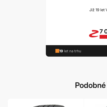
Již 19 le
7 
19
let na trhu
Podobné 