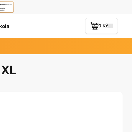
0 Kč
kola
 XL