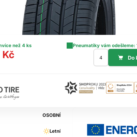
m
více než 4 ks
Pneumatiky vám odešleme:
 Kč
OSOBNÍ
Letní