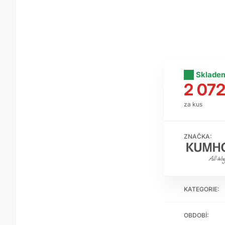
Sklade
2 072
za kus
ZNAČKA:
KATEGORIE:
OBDOBÍ: