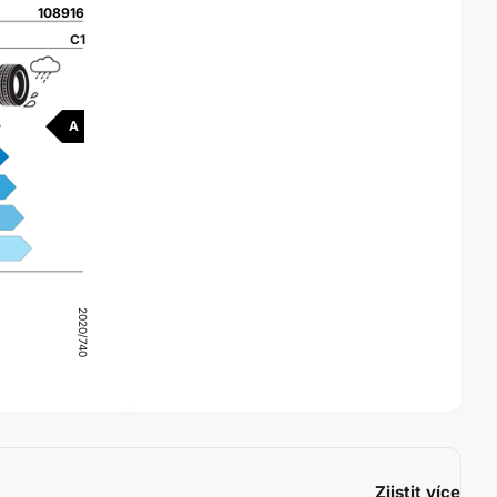
108916
C1
A
2020/740
Zjistit více