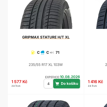
GRIPMAX
STATURE H/T XL
C
C
71
235/55 R17 XL 103W
10.08.2026
EXPEDICE:
1 577 Kč
1 416 Kč
za kus
za kus