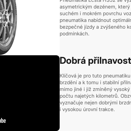
Pneumatika Ecsta HS52 se vyz
asymetrickým dezénem, který z
suchém i mokrém povrchu vozo
pneumatika nabídnout optimál
bezpečné jízdy a zvýšeného k
podmínkách.
Dobrá přilnavos
Klíčová je pro tuto pneumatiku
brzdění a k tomu i stabilní přil
mimo jiné i již zmíněný vysoký 
počtu najetých kilometrů. Obz
vyznačuje nejen dobrými brzdn
i vysokou úrovní trakce.