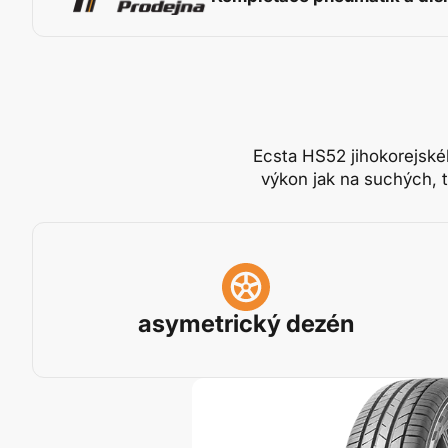
Ecsta HS52 jihokorejské
výkon jak na suchých, 
asymetrický dezén