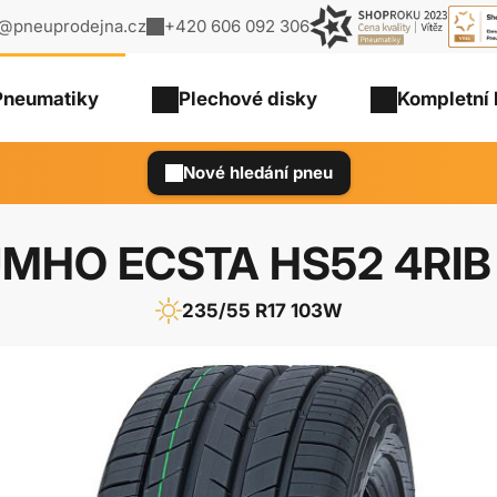
o@pneuprodejna.cz
+420 606 092 306
Pneumatiky
Plechové
disky
Kompletní 
Nové hledání pneu
MHO ECSTA HS52 4RIB
235/55 R17 103W