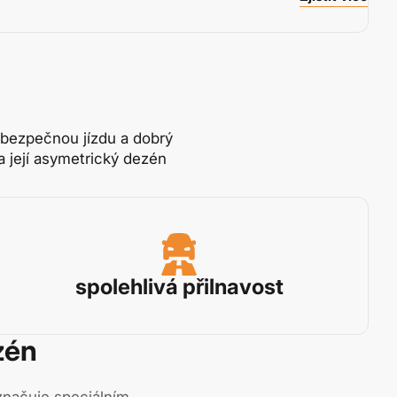
 bezpečnou jízdu a dobrý
 její asymetrický dezén
spolehlivá přilnavost
zén