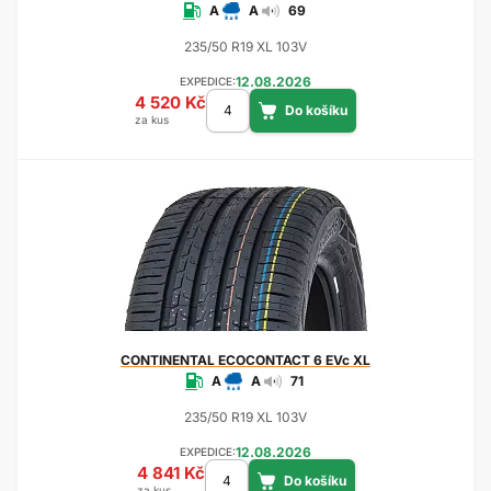
A
A
69
235/50 R19 XL 103V
12.08.2026
EXPEDICE:
4 520 Kč
za kus
CONTINENTAL
ECOCONTACT 6 EVc XL
A
A
71
235/50 R19 XL 103V
12.08.2026
EXPEDICE:
4 841 Kč
za kus