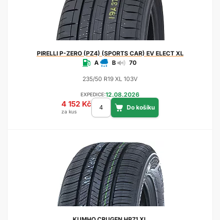
PIRELLI
P-ZERO (PZ4) (SPORTS CAR) EV ELECT XL
A
B
70
235/50 R19 XL 103V
12.08.2026
EXPEDICE:
4 152 Kč
za kus
KUMHO
CRUGEN HP71 XL