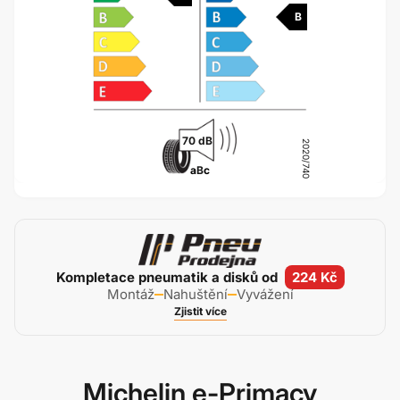
B
70 dB
2020/740
a
B
c
Kompletace pneumatik a disků od
224 Kč
Montáž
Nahuštění
Vyvážení
Zjistit více
Michelin e-Primacy