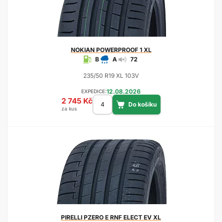
NOKIAN
POWERPROOF 1 XL
B
A
72
235/50 R19 XL 103V
12.08.2026
EXPEDICE:
2 745 Kč
za kus
PIRELLI
PZERO E RNF ELECT EV XL