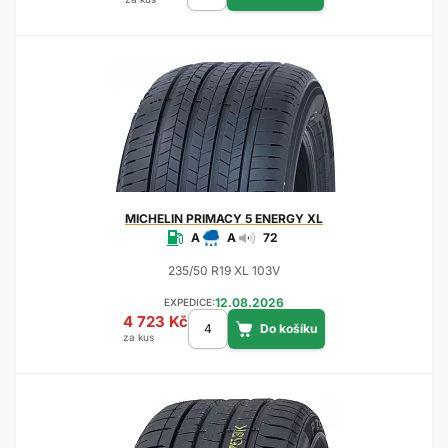
MICHELIN
PRIMACY 5 ENERGY XL
A
A
72
235/50 R19 XL 103V
12.08.2026
EXPEDICE:
4 723 Kč
za kus