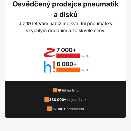
Osvědčený prodejce pneumatik
a disků
Již 19 let Vám nabízíme kvalitní pneumatiky
s rychlým dodáním a za skvělé ceny.
7 000+
97 %
8 000+
97 %
19
let na trhu
330 000+
objednávek
15 000+
hodnocení