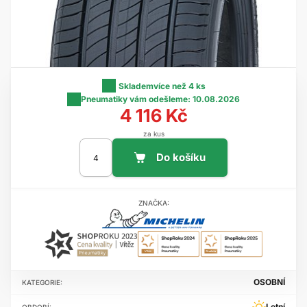
Skladem
více než 4 ks
Pneumatiky vám odešleme:
10.08.2026
4 116 Kč
za kus
ZNAČKA:
OSOBNÍ
KATEGORIE:
Letní
OBDOBÍ: