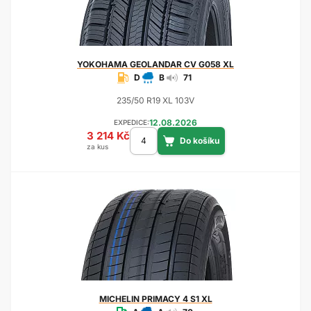
YOKOHAMA
GEOLANDAR CV G058 XL
D
B
71
235/50 R19 XL 103V
12.08.2026
EXPEDICE:
3 214 Kč
za kus
MICHELIN
PRIMACY 4 S1 XL