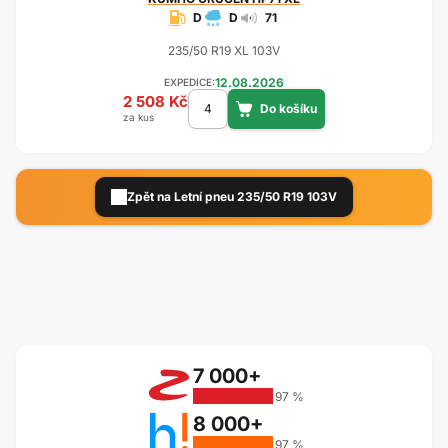
D
D
71
235/50 R19 XL 103V
12.08.2026
EXPEDICE:
2 508 Kč
za kus
Zpět na Letní pneu 235/50 R19 103V
7 000+
97 %
8 000+
97 %