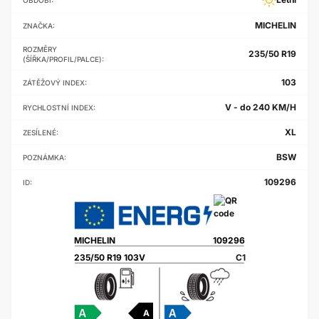
MICHELIN
ZNAČKA:
ROZMĚRY
235/50 R19
(ŠÍŘKA/PROFIL/PALCE):
103
ZÁTĚŽOVÝ INDEX:
V - do 240 KM/H
RYCHLOSTNÍ INDEX:
XL
ZESÍLENÉ:
BSW
POZNÁMKA:
109296
ID:
MICHELIN
109296
235/50 R19 103V
C1
A