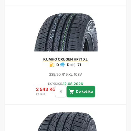
KUMHO
CRUGEN HP71 XL
D
D
71
235/50 R19 XL 103V
12.08.2026
EXPEDICE:
2 543 Kč
za kus