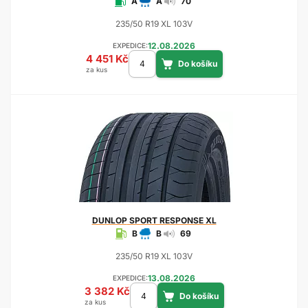
A
A
70
235/50 R19 XL 103V
12.08.2026
EXPEDICE:
4 451 Kč
za kus
DUNLOP
SPORT RESPONSE XL
B
B
69
235/50 R19 XL 103V
13.08.2026
EXPEDICE:
3 382 Kč
za kus