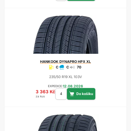
HANKOOK
DYNAPRO HPX XL
C
C
70
235/50 R19 XL 103V
12.08.2026
EXPEDICE:
3 363 Kč
za kus