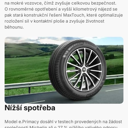
na mokré vozovce, čímž zvyšuje celkovou bezpečnost.
O rovnoměrné opotřebení a vyšší kilometrový nájezd se
pak stará konstrukční řešení MaxTouch, které optimalizuje
rozložení sil v kontaktní ploše a zvyšuje životnost
běhounu.
Nížší spotřeba
Model e.Primacy dosáhl v testech provedených na žádost
společnosti Michelin až o 27 % nižšího valivého odporu