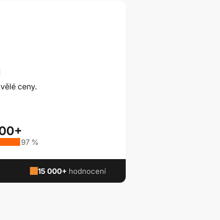
ů
vělé ceny.
000+
97 %
15 000+
hodnocení