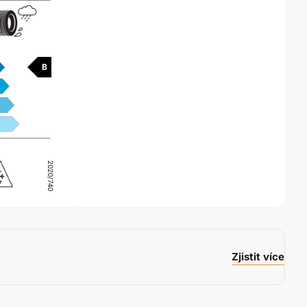
B
2020/740
Zjistit více