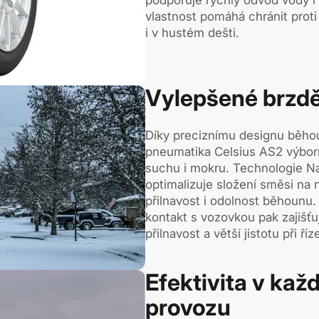
vlastnost pomáhá chránit proti
i v hustém dešti.
Vylepšené brzdě
Díky preciznímu designu běhou
pneumatika Celsius AS2 výbor
suchu i mokru. Technologie N
optimalizuje složení směsi na 
přilnavost i odolnost běhounu.
kontakt s vozovkou pak zajišťuj
přilnavost a větší jistotu při říz
Efektivita v ka
provozu