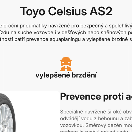
Toyo Celsius AS2
eloroční pneumatiky navržené pro bezpečný a spolehlivý
 jízdu na suché vozovce i v dešťových nebo sněhových p
stnosti patří prevence aquaplaningu a vylepšené brzdné 
vylepšené brzdění
Prevence proti 
Speciálně navržené široké obv
odvádějí vodu z běhounu a zabr
vozovkou. Směrový dezén mod
podporuje rychlý odvod vody i