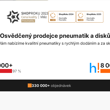
Osvědčený prodejce pneumatik a disk
t Vám nabízíme kvalitní pneumatiky s rychlým dodáním a za sk
000+
8 
97 %
330 000+
objednávek