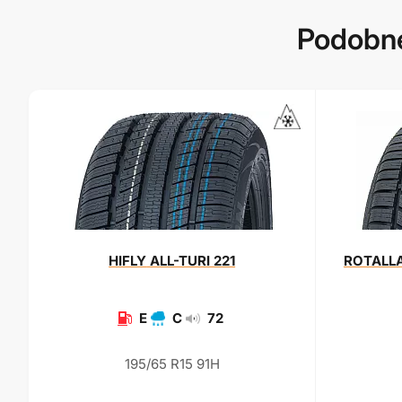
Podobné
HIFLY
ALL-TURI 221
ROTALL
E
C
72
195/65 R15 91H