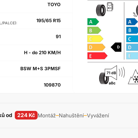
TOYO
195/65 R15
L/PALCE):
91
D
H - do 210 KM/H
BSW M+S 3PMSF
71 dB
a
B
c
109870
ků od
224 Kč
Montáž
Nahuštění
Vyvážení