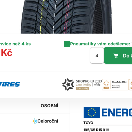
m
více než 4 ks
Pneumatiky vám odešleme:
 Kč
OSOBNÍ
Celoroční
TOYO
195/65 R15 91H