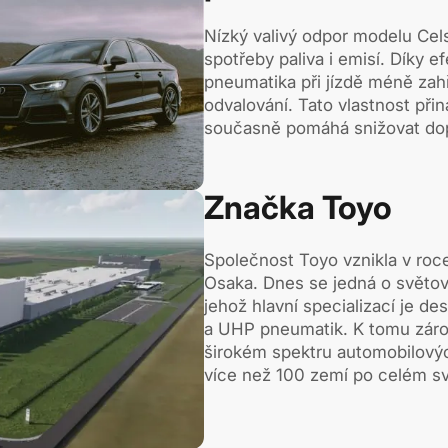
Nízký valivý odpor modelu Cels
spotřeby paliva i emisí. Díky e
pneumatika při jízdě méně zahř
odvalování. Tato vlastnost při
současně pomáhá snižovat dopa
Značka Toyo
Společnost Toyo vznikla v ro
Osaka. Dnes se jedná o světo
jehož hlavní specializací je d
a UHP pneumatik. K tomu záro
širokém spektru automobilový
více než 100 zemí po celém sv