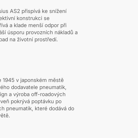
ius AS2 přispívá ke snížení
fektivní konstrukci se
ívá a klade menší odpor při
náší úsporu provozních nákladů a
d na životní prostředí.
ce 1945 v japonském městě
vého dodavatele pneumatik,
esign a výroba off-roadových
veň pokrývá poptávku po
ch pneumatik, které dodává do
ětě.