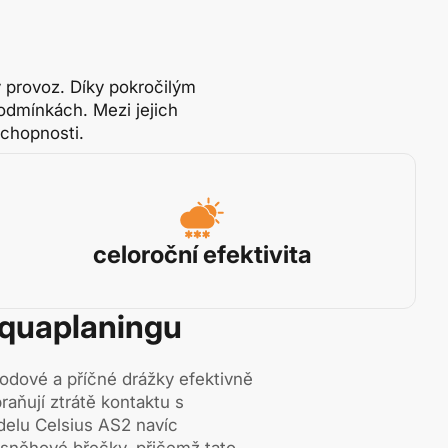
 provoz. Díky pokročilým
odmínkách. Mezi jejich
schopnosti.
celoroční efektivita
aquaplaningu
odové a příčné drážky efektivně
aňují ztrátě kontaktu s
elu Celsius AS2 navíc
 sněhové břečky, přičemž tato