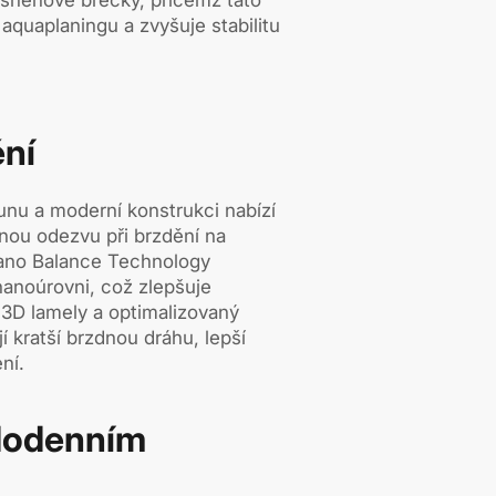
 aquaplaningu a zvyšuje stabilitu
ní
nu a moderní konstrukci nabízí
nou odezvu při brzdění na
ano Balance Technology
nanoúrovni, což zlepšuje
 3D lamely a optimalizovaný
í kratší brzdnou dráhu, lepší
ení.
ždodenním