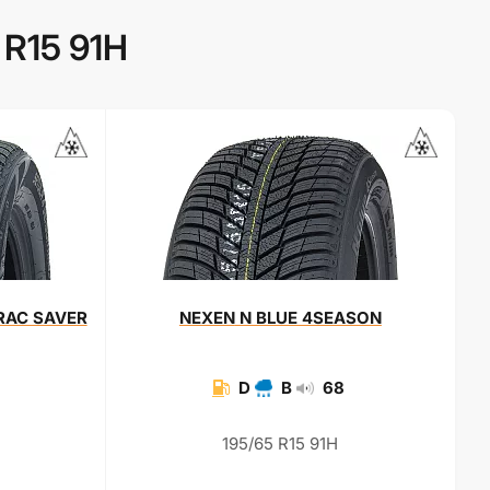
 R15 91H
TRAC SAVER
NEXEN
N BLUE 4SEASON
D
B
68
195/65 R15 91H