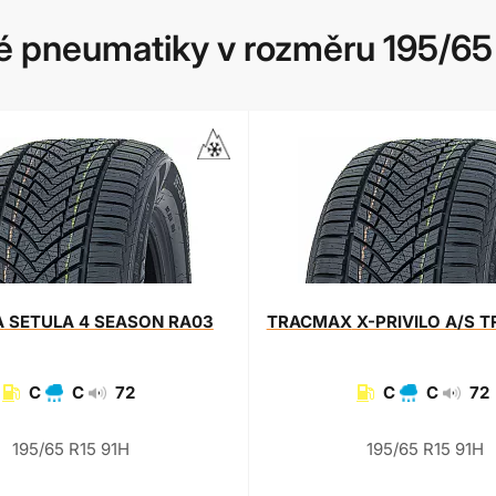
 pneumatiky v rozměru 195/65
A
SETULA 4 SEASON RA03
TRACMAX
X-PRIVILO A/S 
C
C
72
C
C
72
195/65 R15 91H
195/65 R15 91H