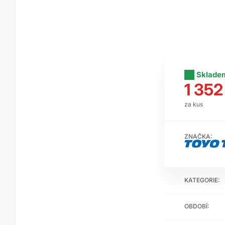
Sklade
1 352
za kus
ZNAČKA:
KATEGORIE:
OBDOBÍ: