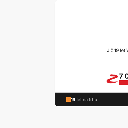
Již 19 le
7 
19
let na trhu