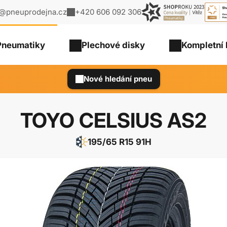
o@pneuprodejna.cz
+420 606 092 306
Pneumatiky
Plechové
disky
Kompletní 
Nové hledání pneu
TOYO CELSIUS AS2
195/65 R15 91H