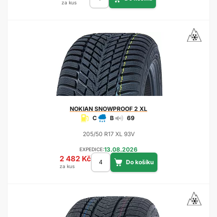
za kus
NOKIAN
SNOWPROOF 2 XL
C
B
69
205/50 R17 XL 93V
13.08.2026
EXPEDICE:
2 482 Kč
za kus