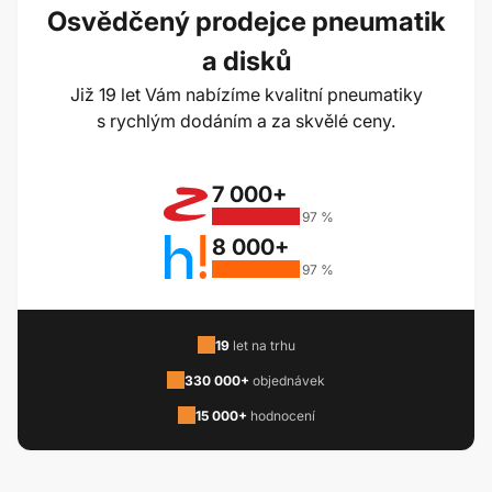
Osvědčený prodejce pneumatik
a disků
Již 19 let Vám nabízíme kvalitní pneumatiky
s rychlým dodáním a za skvělé ceny.
7 000+
97 %
8 000+
97 %
19
let na trhu
330 000+
objednávek
15 000+
hodnocení