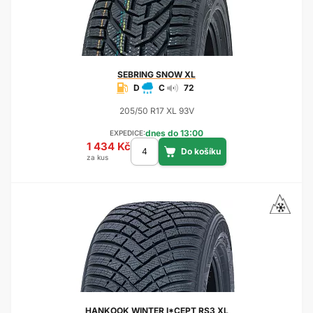
SEBRING
SNOW XL
D
C
72
205/50 R17 XL 93V
dnes do 13:00
EXPEDICE:
1 434 Kč
za kus
HANKOOK
WINTER I*CEPT RS3 XL