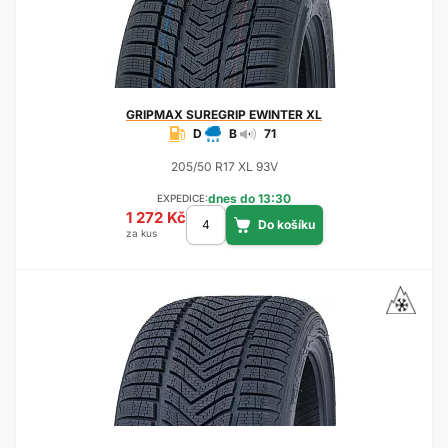
GRIPMAX
SUREGRIP EWINTER XL
D
B
71
205/50 R17 XL 93V
dnes do 13:30
EXPEDICE:
1 272 Kč
za kus