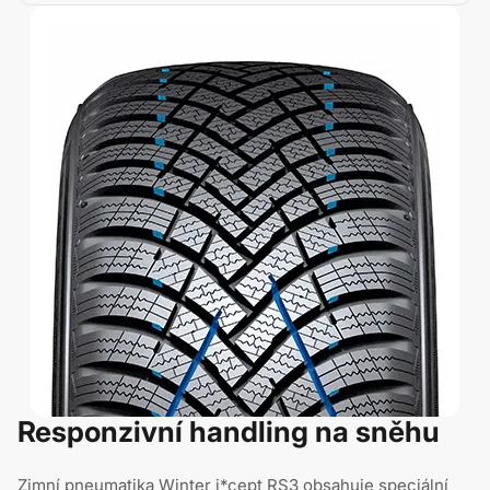
Responzivní handling na sněhu
Zimní pneumatika Winter i*cept RS3 obsahuje speciální