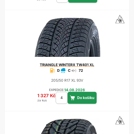
TRIANGLE
WINTERX TW401 XL
D
C
72
205/50 R17 XL 93V
14.08.2026
EXPEDICE:
1 327 Kč
za kus