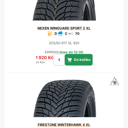
NEXEN
WINGUARD SPORT 2 XL
D
C
70
205/50 R17 XL 93V
dnes do 13:30
EXPEDICE:
1 920 Kč
za kus
FIRESTONE
WINTERHAWK 4 XL