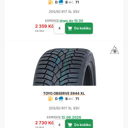
D
B
71
205/50 R17 XL 93V
dnes do 15:30
EXPEDICE:
2 359 Kč
za kus
TOYO
OBSERVE S944 XL
D
B
71
205/50 R17 XL 93V
12.08.2026
EXPEDICE:
2 730 Kč
za kus