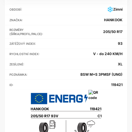
Zimní
OBDOBÍ:
HANKOOK
ZNAČKA:
ROZMĚRY
205/50 R17
(ŠÍŘKA/PROFIL/PALCE):
93
ZÁTĚŽOVÝ INDEX:
V - do 240 KM/H
RYCHLOSTNÍ INDEX:
XL
ZESÍLENÉ:
BSW M+S 3PMSF (UNG)
POZNÁMKA:
119421
ID:
HANKOOK
119421
205/50 R17 93V
C1