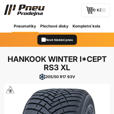
0 Kč
Pneumatiky
Plechové
disky
Kompletní kola
Nové hledání pneu
HANKOOK WINTER I*CEPT
RS3 XL
205/50 R17 93V