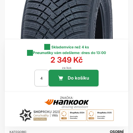
Skladem
více než 4 ks
Pneumatiky vám odešleme:
dnes do 13:00
2 349 Kč
za kus
ZNAČKA:
OSOBNÍ
KATEGORIE: