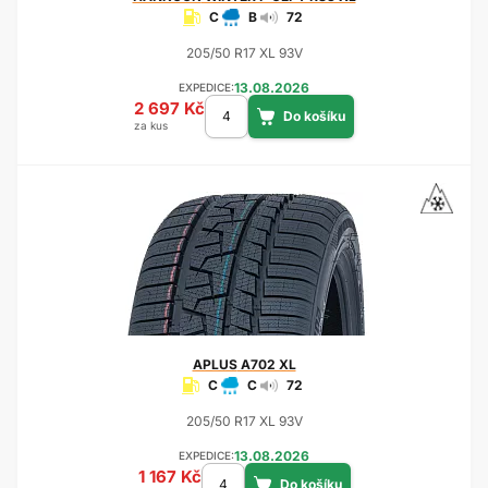
C
B
72
205/50 R17 XL 93V
13.08.2026
EXPEDICE:
2 697 Kč
za kus
APLUS
A702 XL
C
C
72
205/50 R17 XL 93V
13.08.2026
EXPEDICE:
1 167 Kč