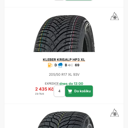
KLEBER
KRISALP HP3 XL
D
B
69
205/50 R17 XL 93V
dnes do 13:00
EXPEDICE:
2 435 Kč
za kus