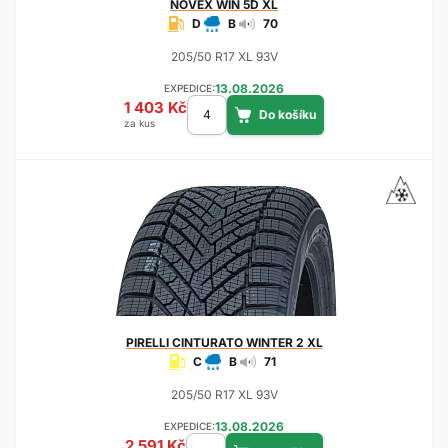
NOVEX
WIN 5D XL
D
B
70
205/50 R17 XL 93V
13.08.2026
EXPEDICE:
1 403 Kč
za kus
PIRELLI
CINTURATO WINTER 2 XL
C
B
71
205/50 R17 XL 93V
13.08.2026
EXPEDICE:
2 591 Kč