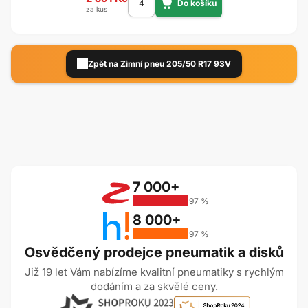
za kus
Zpět na Zimní pneu 205/50 R17 93V
7 000+
97 %
8 000+
97 %
Osvědčený prodejce pneumatik a disků
Již 19 let Vám nabízíme kvalitní pneumatiky s rychlým
dodáním a za skvělé ceny.