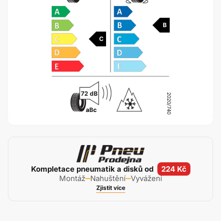
B
C
72 dB
2020/740
a
B
c
Kompletace pneumatik a disků od
224 Kč
Montáž
Nahuštění
Vyvážení
Zjistit více