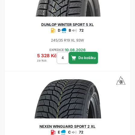
DUNLOP
WINTER SPORT 5 XL
D
B
72
245/35 R19 XL 93W
10.08.2026
EXPEDICE:
5 328 Kč
za kus
NEXEN
WINGUARD SPORT 2 XL
E
C
72