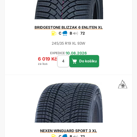
BRIDGESTONE
BLIZZAK 6 ENLITEN XL
C
B
72
245/35 R19 XL 93W
10.08.2026
EXPEDICE:
6 019 Kč
za kus
NEXEN
WINGUARD SPORT 3 XL
C
B
72