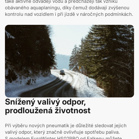
také aktivně odvádějí vodu a předcházejí tak vzniku
obávaného aquaplaningu, díky čemuž dodávají zvýšenou
kontrolu nad vozidlem i při jízdě v náročných podmínkách.
Snížený valivý odpor,
prodloužená životnost
Při výběru nových pneumatik je důležité sledovat jejich
valivý odpor, který značně ovlivňuje spotřebu paliva.
S modelem EuroWinter HS02PRO od Falkenu můžete