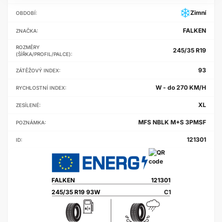
Zimní
OBDOBÍ:
FALKEN
ZNAČKA:
ROZMĚRY
245/35 R19
(ŠÍŘKA/PROFIL/PALCE):
93
ZÁTĚŽOVÝ INDEX:
W - do 270 KM/H
RYCHLOSTNÍ INDEX:
XL
ZESÍLENÉ:
MFS NBLK M+S 3PMSF
POZNÁMKA:
121301
ID:
FALKEN
121301
245/35 R19 93W
C1