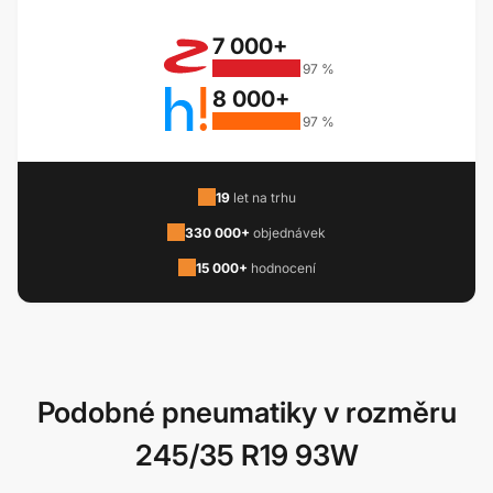
7 000+
97 %
8 000+
97 %
19
let na trhu
330 000+
objednávek
15 000+
hodnocení
Podobné pneumatiky v rozměru
245/35 R19 93W