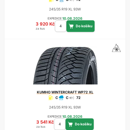
245/35 R19 XL 93W
10.08.2026
EXPEDICE:
3 920 Kč
za kus
KUMHO
WINTERCRAFT WP72 XL
C
C
72
245/35 R19 XL 93W
10.08.2026
EXPEDICE:
3 541 Kč
za kus