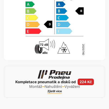
B
D
72 dB
2020/740
a
B
c
Kompletace pneumatik a disků od
224 Kč
Montáž
Nahuštění
Vyvážení
Zjistit více