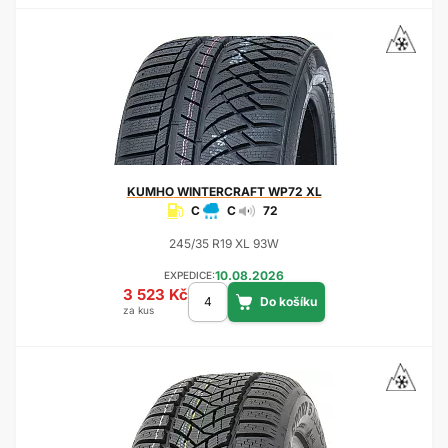
KUMHO
WINTERCRAFT WP72 XL
C
C
72
245/35 R19 XL 93W
10.08.2026
EXPEDICE:
3 523 Kč
za kus