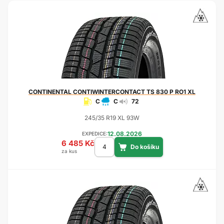
CONTINENTAL
CONTIWINTERCONTACT TS 830 P RO1 XL
C
C
72
245/35 R19 XL 93W
12.08.2026
EXPEDICE:
6 485 Kč
za kus