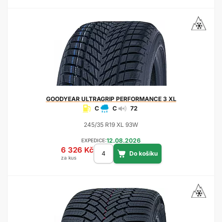
GOODYEAR
ULTRAGRIP PERFORMANCE 3 XL
C
C
72
245/35 R19 XL 93W
12.08.2026
EXPEDICE:
6 326 Kč
za kus