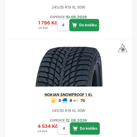
245/35 R19 XL 93W
10.08.2026
EXPEDICE:
1 796 Kč
za kus
NOKIAN
SNOWPROOF 1 XL
D
B
70
245/35 R19 XL 93W
12.08.2026
EXPEDICE:
4 534 Kč
za kus