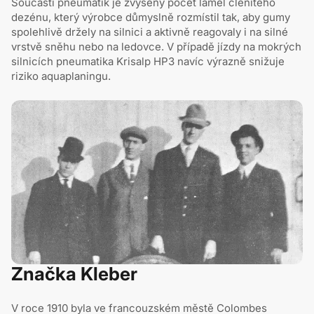
Součástí pneumatik je zvýšený počet lamel členitého
dezénu, který výrobce důmyslně rozmístil tak, aby gumy
spolehlivě držely na silnici a aktivně reagovaly i na silné
vrstvě sněhu nebo na ledovce. V případě jízdy na mokrých
silnicích pneumatika Krisalp HP3 navíc výrazně snižuje
riziko aquaplaningu.
Značka Kleber
V roce 1910 byla ve francouzském městě Colombes