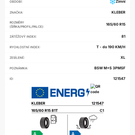
Zimní
OBDOBÍ:
KLEBER
ZNAČKA:
ROZMĚRY
165/60 R15
(ŠÍŘKA/PROFIL/PALCE):
81
ZÁTĚŽOVÝ INDEX:
T - do 190 KM/H
RYCHLOSTNÍ INDEX:
XL
ZESÍLENÉ:
BSW M+S 3PMSF
POZNÁMKA:
121547
ID:
KLEBER
121547
165/60 R15 81T
C1