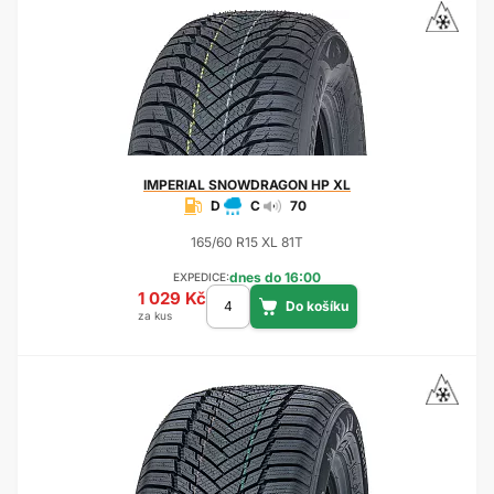
IMPERIAL
SNOWDRAGON HP XL
D
C
70
165/60 R15 XL 81T
dnes do 16:00
EXPEDICE:
1 029 Kč
za kus