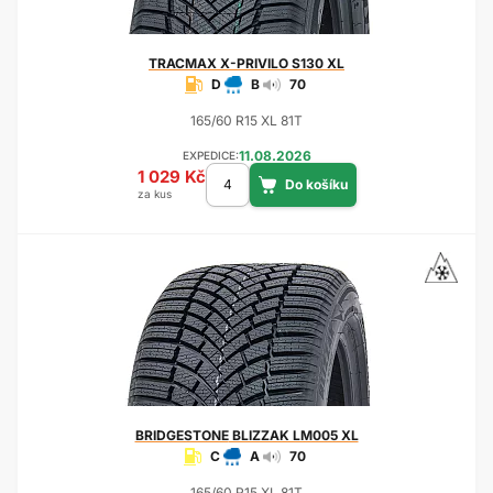
TRACMAX
X-PRIVILO S130 XL
D
B
70
165/60 R15 XL 81T
11.08.2026
EXPEDICE:
1 029 Kč
za kus
BRIDGESTONE
BLIZZAK LM005 XL
C
A
70
165/60 R15 XL 81T