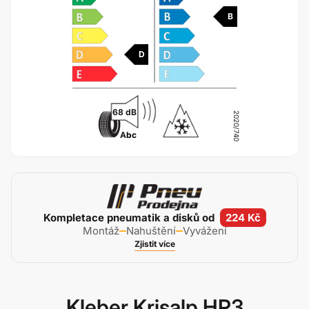
B
D
68 dB
2020/740
A
bc
Kompletace pneumatik a disků od
224 Kč
Montáž
Nahuštění
Vyvážení
Zjistit více
Kleber Krisalp HP3