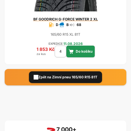
BF GOODRICH
G-FORCE WINTER 2 XL
D
B
68
165/60 R15 XL 81T
11.08.2026
EXPEDICE:
1 853 Kč
za kus
Zpět na Zimní pneu 165/60 R15 81T
7 000+