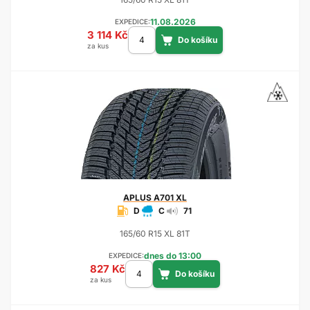
11.08.2026
EXPEDICE:
3 114 Kč
za kus
APLUS
A701 XL
D
C
71
165/60 R15 XL 81T
dnes do 13:00
EXPEDICE:
827 Kč
za kus