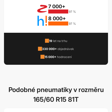
7 000+
97 %
8 000+
97 %
19
let na trhu
330 000+
objednávek
15 000+
hodnocení
Podobné pneumatiky v rozměru
165/60 R15 81T