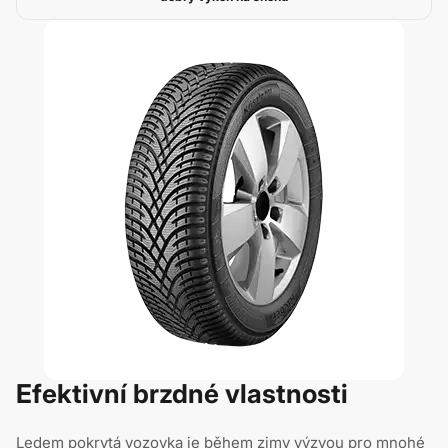
Efektivní brzdné vlastnosti
Ledem pokrytá vozovka je během zimy výzvou pro mnohé