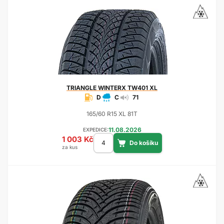
TRIANGLE
WINTERX TW401 XL
D
C
71
165/60 R15 XL 81T
11.08.2026
EXPEDICE:
1 003 Kč
za kus