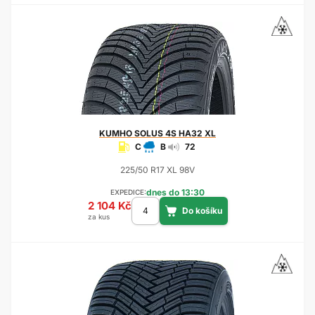
KUMHO
SOLUS 4S HA32 XL
C
B
72
225/50 R17 XL 98V
dnes do 13:30
EXPEDICE:
2 104 Kč
za kus