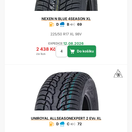
NEXEN
N BLUE 4SEASON XL
D
B
69
225/50 R17 XL 98V
12.08.2026
EXPEDICE:
2 438 Kč
za kus
UNIROYAL
ALLSEASONEXPERT 2 EVc XL
D
C
72