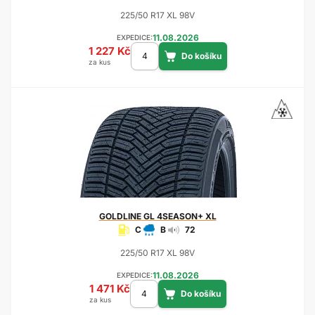
225/50 R17 XL 98V
11.08.2026
EXPEDICE:
1 227 Kč
za kus
GOLDLINE
GL 4SEASON+ XL
C
B
72
225/50 R17 XL 98V
11.08.2026
EXPEDICE:
1 471 Kč
za kus