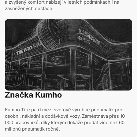
a zvýšený komfort nabízejí v letních podmínkách i na
zasněžených cestách.
Značka Kumho
Kumho Tire patří mezi světové výrobce pneumatik pro
osobní, nákladní a dodávkové vozy. Zaměstnává přes 10
000 pracovníků, díky kterým dokáže prodat více než 60
milionů pneumatik ročně.