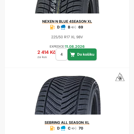
NEXEN
N BLUE 4SEASON XL
D
B
69
225/50 R17 XL 98V
11.08.2026
EXPEDICE:
2 414 Kč
za kus
SEBRING
ALL SEASON XL
D
C
70