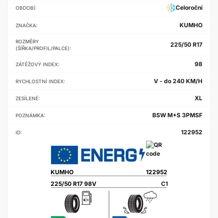
Celoroční
OBDOBÍ:
KUMHO
ZNAČKA:
ROZMĚRY
225/50 R17
(ŠÍŘKA/PROFIL/PALCE):
98
ZÁTĚŽOVÝ INDEX:
V - do 240 KM/H
RYCHLOSTNÍ INDEX:
XL
ZESÍLENÉ:
BSW M+S 3PMSF
POZNÁMKA:
122952
ID:
KUMHO
122952
225/50 R17 98V
C1