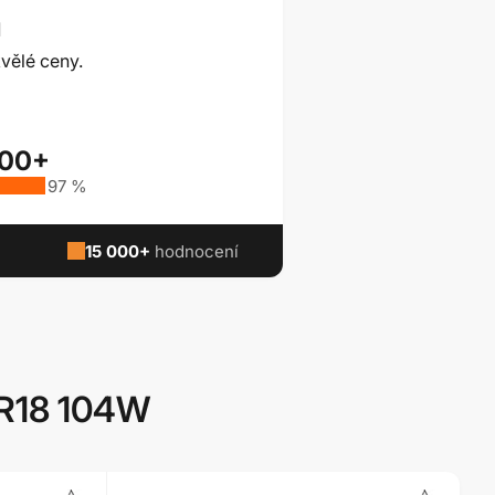
ů
vělé ceny.
000+
97 %
15 000+
hodnocení
 R18 104W