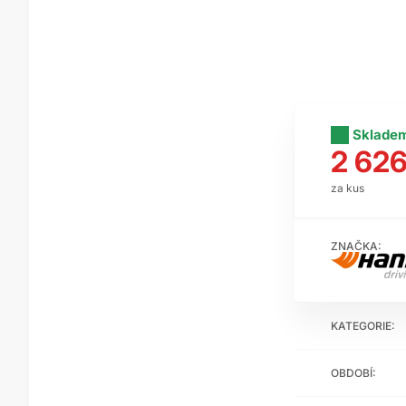
Sklade
2 626
za kus
ZNAČKA:
KATEGORIE:
OBDOBÍ: