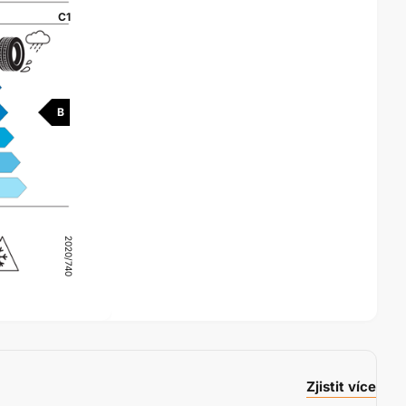
C1
B
2020/740
Zjistit více