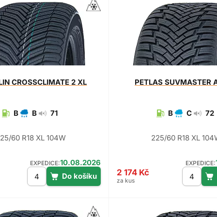
LIN
CROSSCLIMATE 2 XL
PETLAS
SUVMASTER A
B
B
71
B
C
72
25/60 R18 XL 104W
225/60 R18 XL 10
10.08.2026
EXPEDICE:
EXPEDICE:
2 174 Kč
za kus