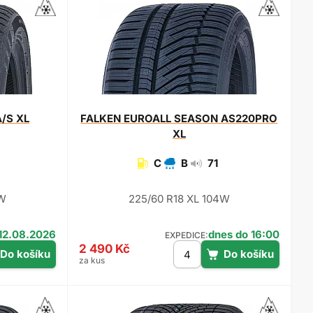
/S XL
FALKEN
EUROALL SEASON AS220PRO
XL
C
B
71
4W
225/60 R18 XL 104W
12.08.2026
dnes do 16:00
EXPEDICE:
2 490 Kč
za kus