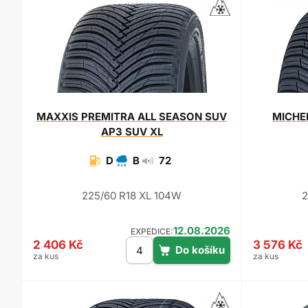
MAXXIS
PREMITRA ALL SEASON SUV
MICHE
AP3 SUV XL
D
B
72
225/60 R18 XL 104W
2
12.08.2026
EXPEDICE:
2 406 Kč
3 576 Kč
za kus
za kus