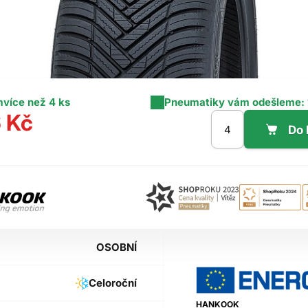
m
více než 4 ks
Pneumatiky vám odešleme:
 Kč
OSOBNÍ
Celoroční
HANKOOK