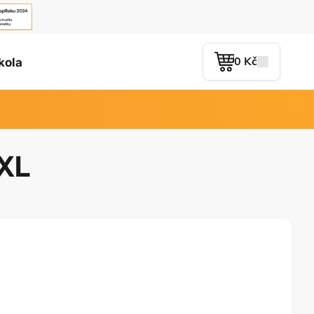
0 Kč
kola
XL