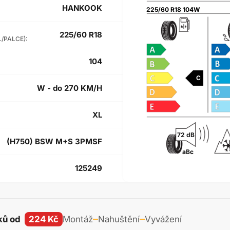
HANKOOK
225/60 R18 104W
225/60 R18
L/PALCE):
104
C
W - do 270 KM/H
XL
72 dB
(H750) BSW M+S 3PMSF
a
B
c
125249
ků od
224 Kč
Montáž
Nahuštění
Vyvážení