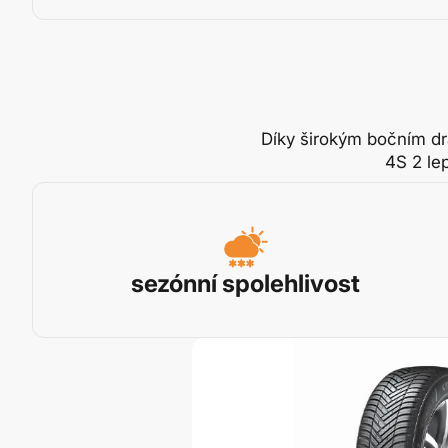
Díky širokým bočním dr
4S 2 le
sezónní spolehlivost