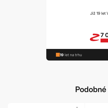
Již 19 le
7 
19
let na trhu
Podobné 