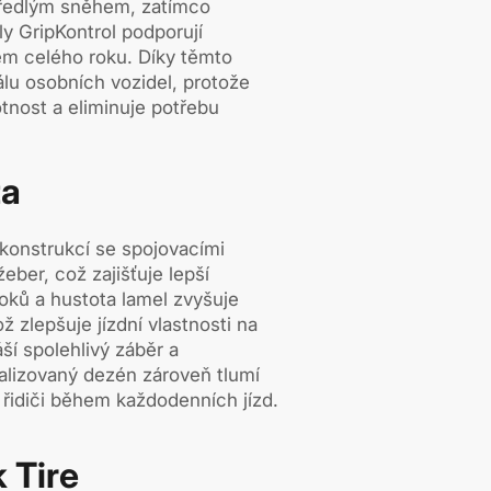
zbředlým sněhem, zatímco
y GripKontrol podporují
hem celého roku. Díky těmto
álu osobních vozidel, protože
votnost a eliminuje potřebu
ta
konstrukcí se spojovacími
eber, což zajišťuje lepší
bloků a hustota lamel zvyšuje
ož zlepšuje jízdní vlastnosti na
ší spolehlivý záběr a
alizovaný dezén zároveň tlumí
í řidiči během každodenních jízd.
 Tire