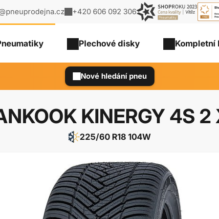
o@pneuprodejna.cz
+420 606 092 306
Pneumatiky
Plechové
disky
Kompletní 
Nové hledání pneu
ANKOOK KINERGY 4S 2 
225/60 R18 104W