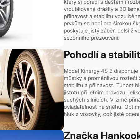
který si poradí s deštěm i ro
vroubkované drážky a 3D lamel
přilnavost a stabilitu vozu bě
prvkům se hodí pro širokou šk
poskytuje jistý záběr, delší ži
sezónního přezouvání.
Pohodlí a stabili
Model Kinergy 4S 2 disponuje 
můstky a proměnlivou roztečí ž
stabilitu a přilnavost. Tuhost 
jistotu při letním provozu, jelik
suchých silnicích. V zimě přiná
ovladatelnost na sněhu. Optim
hluk z vozovky, což jistě ocen
Značka Hankook