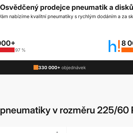
Osvědčený prodejce pneumatik a disk
t Vám nabízíme kvalitní pneumatiky s rychlým dodáním a za sk
000+
8 
97 %
330 000+
objednávek
pneumatiky v rozměru 225/60