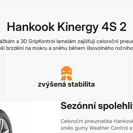
Hankook Kinergy 4S 2
ážkám a 3D GripKontrol lamelám zajišťují celoroční pne
pší brzdění na mokru a sněhu během libovolného ročního
zvýšená stabilita
Sezónní spolehl
Celoroční pneumatika Hankook
směs gumy Weather Control a 