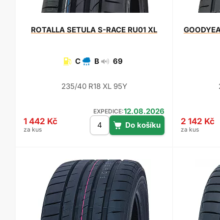
ROTALLA
SETULA S-RACE RU01 XL
GOODYE
C
B
69
235/40 R18 XL 95Y
12.08.2026
EXPEDICE:
1 442 Kč
2 142 Kč
za kus
za kus