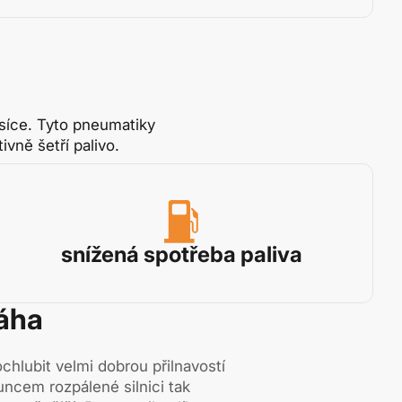
síce. Tyto pneumatiky
vně šetří palivo.
snížená spotřeba paliva
ráha
lubit velmi dobrou přilnavostí
uncem rozpálené silnici tak