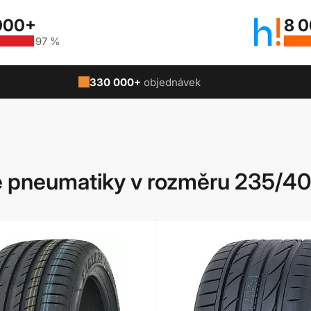
000+
8 
97 %
330 000+
objednávek
 pneumatiky v rozměru 235/40