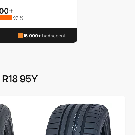
000+
97 %
15 000+
hodnocení
 R18 95Y