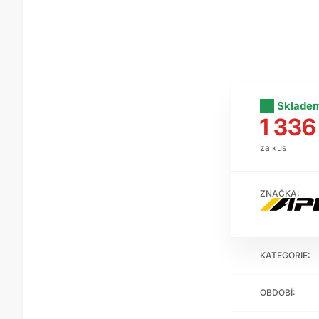
Sklade
1 336
za kus
ZNAČKA:
KATEGORIE:
OBDOBÍ: