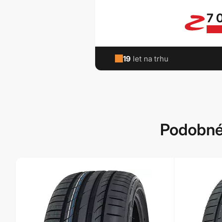
7 
19
let na trhu
Podobné