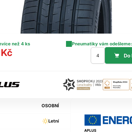
m
více než 4 ks
Pneumatiky vám odešleme:
 Kč
OSOBNÍ
Letní
APLUS