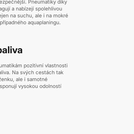
bezpečnější. Pneumatiky díky
gují a nabízejí spolehlivou
ejen na suchu, ale i na mokré
 případného aquaplaningu.
aliva
matikám pozitivní vlastnosti
aliva. Na svých cestách tak
ženku, ale i samotné
isponují vysokou odolností