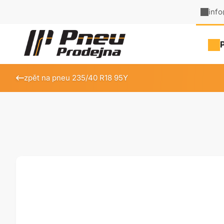
inf
zpět na pneu 235/40 R18 95Y