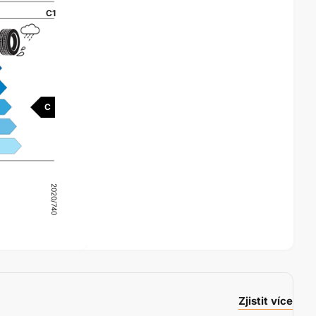
C1
C
2020/740
Zjistit více