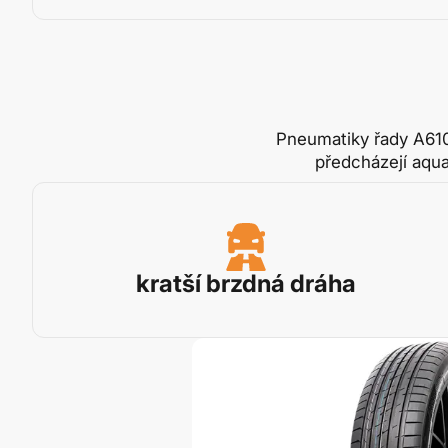
Pneumatiky řady A610
předcházejí aqua
kratší brzdná dráha