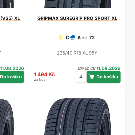
(VS5) XL
GRIPMAX
SUREGRIP PRO SPORT XL
C
A
72
Y
235/40 R18 XL 95Y
11.08.2026
11.08.2026
EXPEDICE:
1 494 Kč
za kus