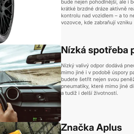
bude nejen pohodlnější, ale i 
krátké brzdné dráze aktivně rea
kontrolu nad vozidlem – a to n
vozovce, kde zabraňují vzniku
Nízká spotřeba p
Nízký valivý odpor dodává pneu
mimo jiné i v podobě úspory p
budete šetřit nejen svou peně
pneumatiky, které mimo jiné d
a tudíž i delší životností.
Značka Aplus