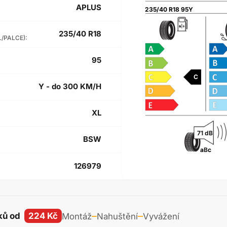
APLUS
235/40 R18 95Y
235/40 R18
L/PALCE):
95
C
Y - do 300 KM/H
XL
71 dB
BSW
a
B
c
126979
ků od
224 Kč
Montáž
Nahuštění
Vyvážení