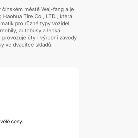
v čínském městě Wej-fang a je
 Haohua Tire Co., LTD., která
matik pro různé typy vozidel,
mobily, autobusy a lehká
 provozuje čtyři výrobní závody
íky ve dvacítce skladů.
ů
vělé ceny.