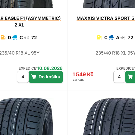
AR
EAGLE F1 (ASYMMETRIC)
MAXXIS
VICTRA SPORT 5 
2 XL
D
C
72
C
A
72
235/40 R18 XL 95Y
235/40 R18 XL 95
10.08.2026
EXPEDICE:
EXPEDICE:
1 549 Kč
za kus