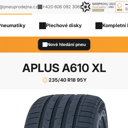
o@pneuprodejna.cz
+420 606 092 306
Pneumatiky
Plechové
disky
Kompletní 
Nové hledání pneu
APLUS A610 XL
235/40 R18 95Y