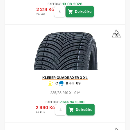
13.08.2026
EXPEDICE:
2 214 Kč
za kus
KLEBER
QUADRAXER 3 XL
C
B
69
235/35 R19 XL 91Y
dnes do 13:00
EXPEDICE:
2 990 Kč
za kus