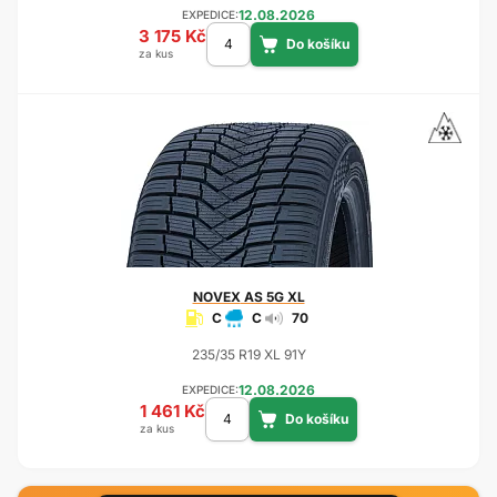
12.08.2026
EXPEDICE:
3 175 Kč
za kus
NOVEX
AS 5G XL
C
C
70
235/35 R19 XL 91Y
12.08.2026
EXPEDICE:
1 461 Kč
za kus