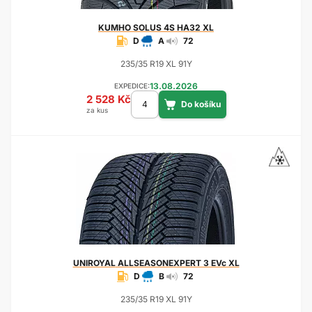
KUMHO
SOLUS 4S HA32 XL
D
A
72
235/35 R19 XL 91Y
13.08.2026
EXPEDICE:
2 528 Kč
za kus
UNIROYAL
ALLSEASONEXPERT 3 EVc XL
D
B
72
235/35 R19 XL 91Y