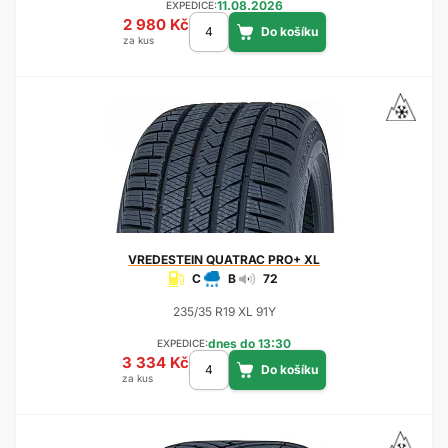
11.08.2026
EXPEDICE:
2 980 Kč
za kus
VREDESTEIN
QUATRAC PRO+ XL
C
B
72
235/35 R19 XL 91Y
dnes do 13:30
EXPEDICE:
3 334 Kč
za kus