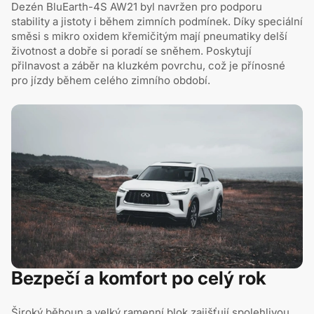
Dezén BluEarth-4S AW21 byl navržen pro podporu
stability a jistoty i během zimních podmínek. Díky speciální
směsi s mikro oxidem křemičitým mají pneumatiky delší
životnost a dobře si poradí se sněhem. Poskytují
přilnavost a záběr na kluzkém povrchu, což je přínosné
pro jízdy během celého zimního období.
Bezpečí a komfort po celý rok
Široký běhoun a velký ramenní blok zajišťují spolehlivou