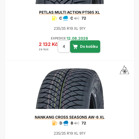
PETLAS
MULTI ACTION PT565 XL
C
C
72
235/35 R19 XL 91Y
12.08.2026
EXPEDICE:
2 132 Kč
za kus
NANKANG
CROSS SEASONS AW-6 XL
D
B
72
235/35 R19 XL 91Y