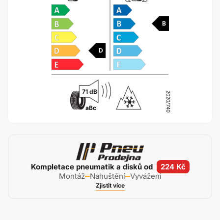
B
D
71 dB
2020/740
a
B
c
Kompletace pneumatik a disků od
224 Kč
Montáž
Nahuštění
Vyvážení
Zjistit více