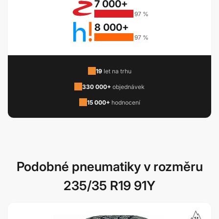
7 000+
97 %
8 000+
97 %
19
let na trhu
330 000+
objednávek
15 000+
hodnocení
Podobné pneumatiky v rozměru
235/35 R19 91Y