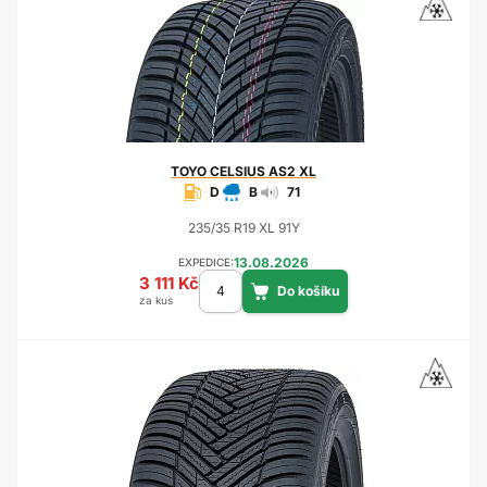
TOYO
CELSIUS AS2 XL
D
B
71
235/35 R19 XL 91Y
13.08.2026
EXPEDICE:
3 111 Kč
za kus