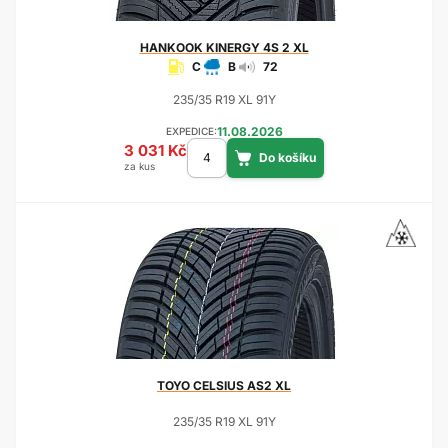
HANKOOK
KINERGY 4S 2 XL
C
B
72
235/35 R19 XL 91Y
11.08.2026
EXPEDICE:
3 031 Kč
za kus
TOYO
CELSIUS AS2 XL
235/35 R19 XL 91Y