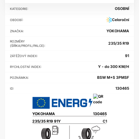
OSOBNÍ
KATEGORIE:
Celoroční
OBDOBÍ:
YOKOHAMA
ZNAČKA:
ROZMĚRY
235/35 R19
(ŠÍŘKA/PROFIL/PALCE):
91
ZÁTĚŽOVÝ INDEX:
Y - do 300 KM/H
RYCHLOSTNÍ INDEX:
BSW M+S 3PMSF
POZNÁMKA:
130465
ID:
YOKOHAMA
130465
235/35 R19 91Y
C1