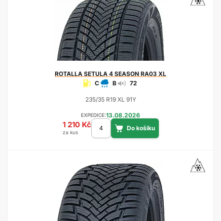
ROTALLA
SETULA 4 SEASON RA03 XL
C
B
72
235/35 R19 XL 91Y
13.08.2026
EXPEDICE:
1 210 Kč
za kus