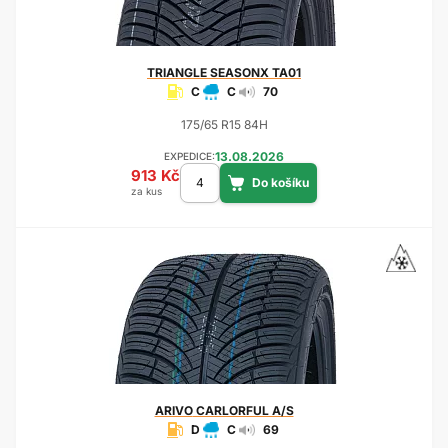
TRIANGLE
SEASONX TA01
C
C
70
175/65 R15 84H
13.08.2026
EXPEDICE:
913 Kč
za kus
ARIVO
CARLORFUL A/S
D
C
69