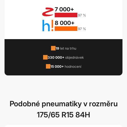
7 000+
97 %
8 000+
97 %
19
let na trhu
330 000+
objednávek
15 000+
hodnocení
Podobné pneumatiky v rozměru
175/65 R15 84H