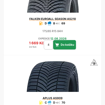
FALKEN
EUROALL SEASON AS210
D
B
69
175/65 R15 84H
12.08.2026
EXPEDICE:
1 669 Kč
za kus
APLUS
AS909
C
D
70