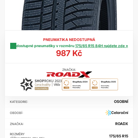
PNEUMATIKA NEDOSTUPNÁ
dostupné pneumatiky v rozměru
175/65 R15 84H najdete zde »
987 Kč
ZNAČKA:
OSOBNÍ
KATEGORIE:
Celoroční
OBDOBÍ:
ROADX
ZNAČKA:
ROZMĚRY
175/65 R15