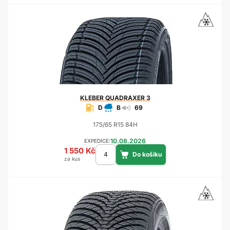
KLEBER
QUADRAXER 3
D
B
69
175/65 R15 84H
10.08.2026
EXPEDICE:
1 550 Kč
za kus