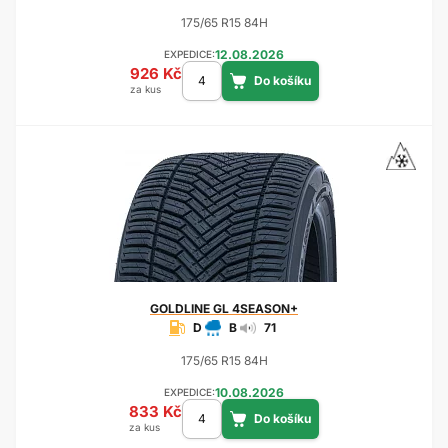
175/65 R15 84H
12.08.2026
EXPEDICE:
926 Kč
za kus
GOLDLINE
GL 4SEASON+
D
B
71
175/65 R15 84H
10.08.2026
EXPEDICE:
833 Kč
za kus