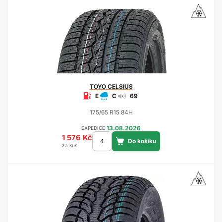
TOYO
CELSIUS
E
C
69
175/65 R15 84H
13.08.2026
EXPEDICE:
1 576 Kč
za kus