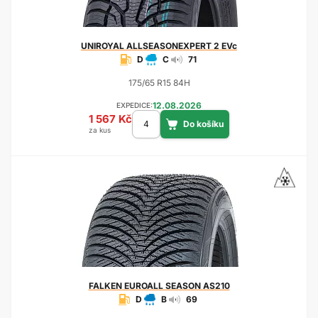
UNIROYAL
ALLSEASONEXPERT 2 EVc
D
C
71
175/65 R15 84H
12.08.2026
EXPEDICE:
1 567 Kč
za kus
FALKEN
EUROALL SEASON AS210
D
B
69