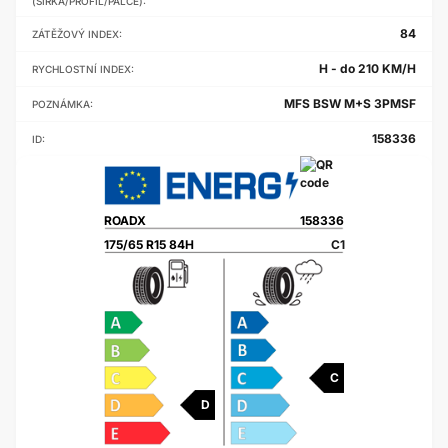
(ŠÍŘKA/PROFIL/PALCE):
84
ZÁTĚŽOVÝ INDEX:
H - do 210 KM/H
RYCHLOSTNÍ INDEX:
MFS BSW M+S 3PMSF
POZNÁMKA:
158336
ID:
ROADX
158336
175/65 R15 84H
C1
C
D