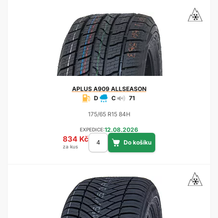
APLUS
A909 ALLSEASON
D
C
71
175/65 R15 84H
12.08.2026
EXPEDICE:
834 Kč
za kus