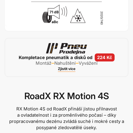
71 dB
2020/740
a
B
c
Kompletace pneumatik a disků od
224 Kč
Montáž
Nahuštění
Vyvážení
Zjistit více
RoadX RX Motion 4S
RX Motion 4S od RoadX přináší jistou přilnavost
a ovladatelnost i za proměnlivého počasí – díky
propracovanému dezénu zvládá suché i mokré cesty a
posypané zledovatělé úseky.