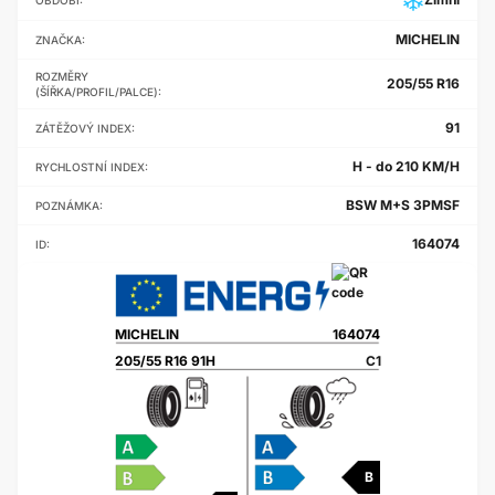
MICHELIN
ZNAČKA:
ROZMĚRY
205/55 R16
(ŠÍŘKA/PROFIL/PALCE):
91
ZÁTĚŽOVÝ INDEX:
H - do 210 KM/H
RYCHLOSTNÍ INDEX:
BSW M+S 3PMSF
POZNÁMKA:
164074
ID:
MICHELIN
164074
205/55 R16 91H
C1
B