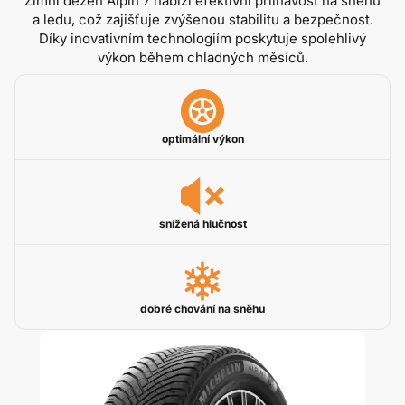
Zimní dezén Alpin 7 nabízí efektivní přilnavost na sněhu
a ledu, což zajišťuje zvýšenou stabilitu a bezpečnost.
Díky inovativním technologiím poskytuje spolehlivý
výkon během chladných měsíců.
optimální výkon
snížená hlučnost
dobré chování na sněhu