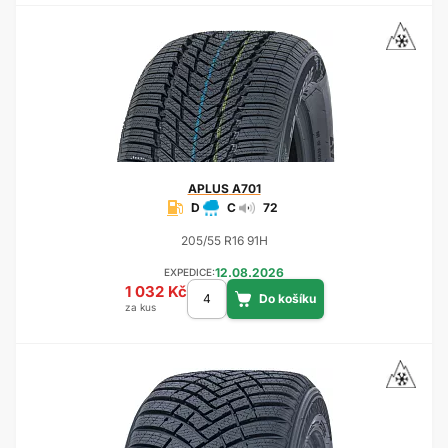
APLUS
A701
D
C
72
205/55 R16 91H
12.08.2026
EXPEDICE:
1 032 Kč
za kus