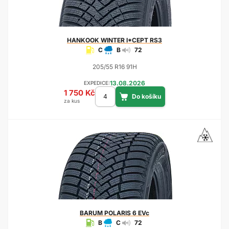
HANKOOK
WINTER I*CEPT RS3
C
B
72
205/55 R16 91H
13.08.2026
EXPEDICE:
1 750 Kč
za kus
BARUM
POLARIS 6 EVc
B
C
72