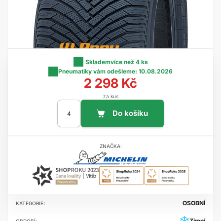
Skladem
více než 4 ks
Pneumatiky vám odešleme:
10.08.2026
2 298 Kč
za kus
ZNAČKA:
OSOBNÍ
KATEGORIE:
Zimní
OBDOBÍ: