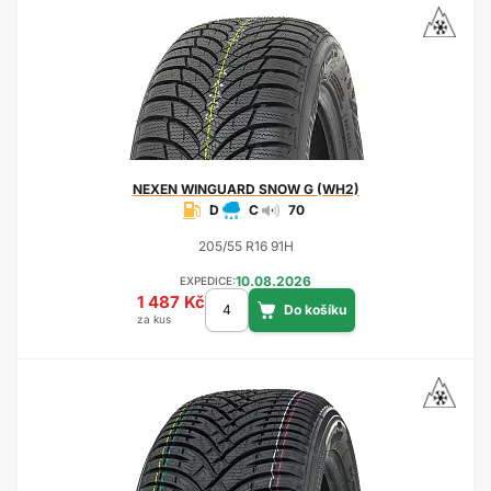
NEXEN
WINGUARD SNOW G (WH2)
D
C
70
205/55 R16 91H
10.08.2026
EXPEDICE:
1 487 Kč
za kus