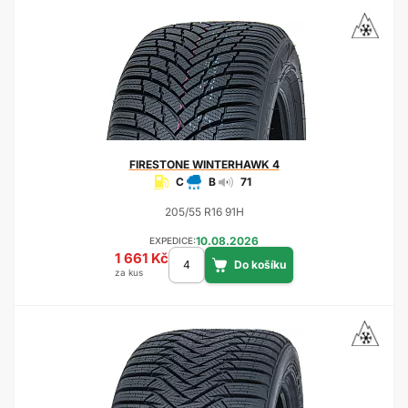
FIRESTONE
WINTERHAWK 4
C
B
71
205/55 R16 91H
10.08.2026
EXPEDICE:
1 661 Kč
za kus