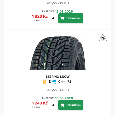
205/55 R16 91H
12.08.2026
EXPEDICE:
1 826 Kč
za kus
SEBRING
SNOW
D
C
72
205/55 R16 91H
10.08.2026
EXPEDICE:
1 248 Kč
za kus