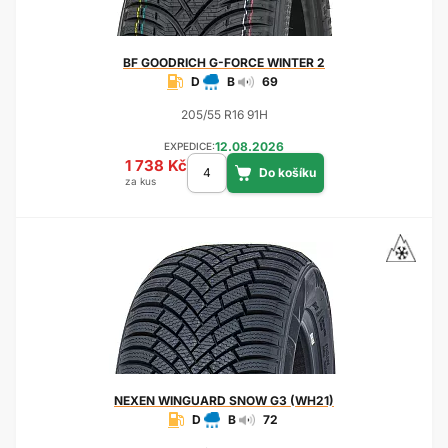
BF GOODRICH
G-FORCE WINTER 2
D
B
69
205/55 R16 91H
12.08.2026
EXPEDICE:
1 738 Kč
za kus
NEXEN
WINGUARD SNOW G3 (WH21)
D
B
72