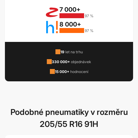
7 000+
97 %
8 000+
97 %
19
let na trhu
330 000+
objednávek
15 000+
hodnocení
Podobné pneumatiky v rozměru
205/55 R16 91H