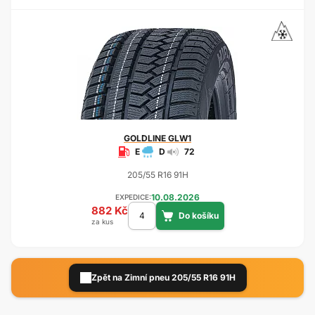
GOLDLINE
GLW1
E
D
72
205/55 R16 91H
10.08.2026
EXPEDICE:
882 Kč
za kus
Zpět na Zimní pneu 205/55 R16 91H