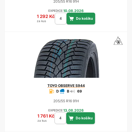
205/55 R16 91H
10.08.2026
EXPEDICE:
1 292 Kč
za kus
TOYO
OBSERVE S944
D
B
69
205/55 R16 91H
13.08.2026
EXPEDICE:
1 761 Kč
za kus