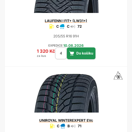
LAUFENN
I FIT+ (LW31+)
C
C
72
205/55 R16 91H
10.08.2026
EXPEDICE:
1 320 Kč
za kus
UNIROYAL
WINTEREXPERT EVc
C
B
71