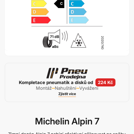
C
71 dB
2020/740
a
B
c
Kompletace pneumatik a disků od
224 Kč
Montáž
Nahuštění
Vyvážení
Zjistit více
Michelin Alpin 7