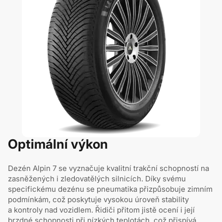
Optimální výkon
Dezén Alpin 7 se vyznačuje kvalitní trakční schopností na
zasněžených i zledovatělých silnicích. Díky svému
specifickému dezénu se pneumatika přizpůsobuje zimním
podmínkám, což poskytuje vysokou úroveň stability
a kontroly nad vozidlem. Řidiči přitom jistě ocení i její
brzdné schopnosti při nízkých teplotách, což přispívá