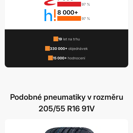
97 %
8 000+
97 %
19
let na trhu
330 000+
objednávek
15 000+
hodnocení
Podobné pneumatiky v rozměru
205/55 R16 91V