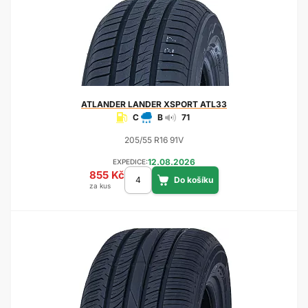
ATLANDER
LANDER XSPORT ATL33
C
B
71
205/55 R16 91V
12.08.2026
EXPEDICE:
855 Kč
za kus