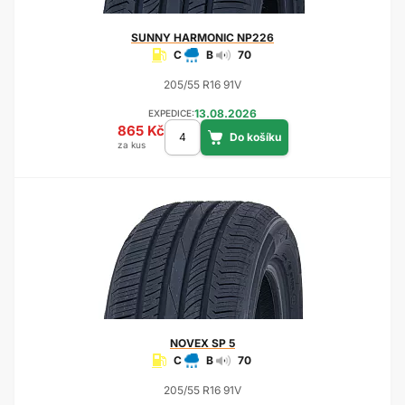
SUNNY
HARMONIC NP226
C
B
70
205/55 R16 91V
13.08.2026
EXPEDICE:
865 Kč
za kus
NOVEX
SP 5
C
B
70
205/55 R16 91V