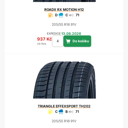
ROADX
RX MOTION H12
D
C
71
205/55 R16 91V
13.08.2026
EXPEDICE:
937 Kč
za kus
TRIANGLE
EFFEXSPORT TH202
C
B
71
205/55 R16 91V