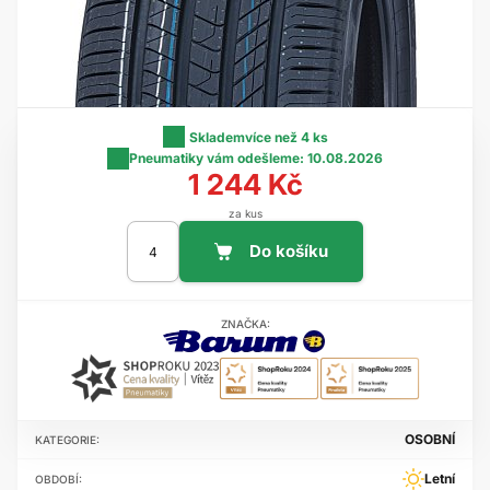
Skladem
více než 4 ks
Pneumatiky vám odešleme:
10.08.2026
1 244 Kč
za kus
ZNAČKA:
OSOBNÍ
KATEGORIE:
Letní
OBDOBÍ: