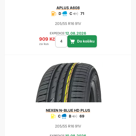
APLUS
A608
D
C
71
205/55 R16 91V
12.08.2026
EXPEDICE:
909 Kč
za kus
NEXEN
N-BLUE HD PLUS
C
B
69
205/55 R16 91V
10.08.2026
EXPEDICE: