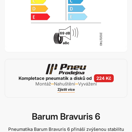
69 dB
2020/740
a
B
c
Kompletace pneumatik a disků od
224 Kč
Montáž
Nahuštění
Vyvážení
Zjistit více
Barum Bravuris 6
Pneumatika Barum Bravuris 6 přináší zvýšenou stabilitu