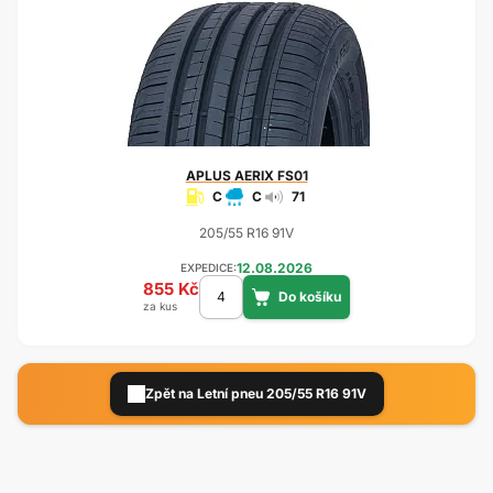
APLUS
AERIX FS01
C
C
71
205/55 R16 91V
12.08.2026
EXPEDICE:
855 Kč
za kus
Zpět na Letní pneu 205/55 R16 91V