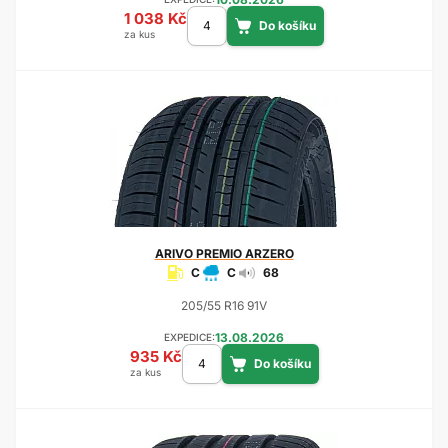
1 038 Kč
za kus
ARIVO
PREMIO ARZERO
C
C
68
205/55 R16 91V
13.08.2026
EXPEDICE:
935 Kč
za kus