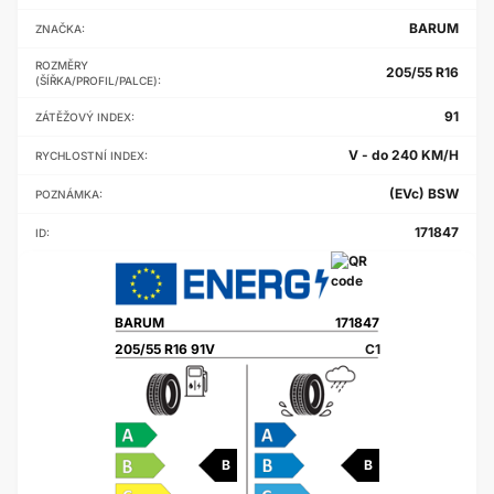
BARUM
ZNAČKA:
ROZMĚRY
205/55 R16
(ŠÍŘKA/PROFIL/PALCE):
91
ZÁTĚŽOVÝ INDEX:
V - do 240 KM/H
RYCHLOSTNÍ INDEX:
(EVc) BSW
POZNÁMKA:
171847
ID:
BARUM
171847
205/55 R16 91V
C1
B
B