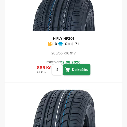
HIFLY
HF201
D
C
71
205/55 R16 91V
12.08.2026
EXPEDICE:
885 Kč
za kus