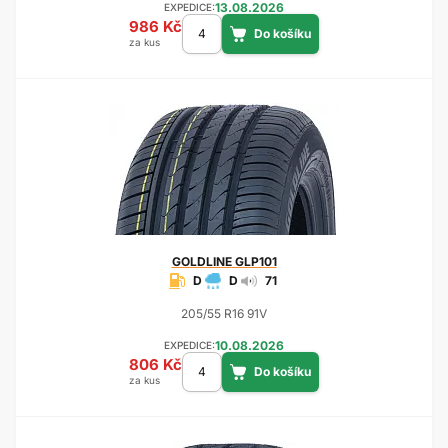
13.08.2026
EXPEDICE:
986 Kč
za kus
GOLDLINE
GLP101
D
D
71
205/55 R16 91V
10.08.2026
EXPEDICE:
806 Kč
za kus