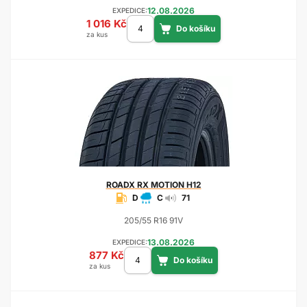
12.08.2026
EXPEDICE:
1 016 Kč
za kus
ROADX
RX MOTION H12
D
C
71
205/55 R16 91V
13.08.2026
EXPEDICE:
877 Kč
za kus