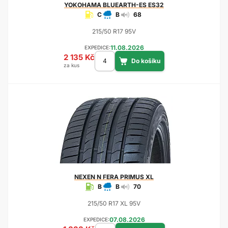
YOKOHAMA
BLUEARTH-ES ES32
C
B
68
215/50 R17 95V
11.08.2026
EXPEDICE:
2 135 Kč
za kus
NEXEN
N FERA PRIMUS XL
B
B
70
215/50 R17 XL 95V
07.08.2026
EXPEDICE: