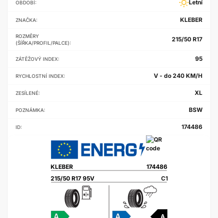
Letní
OBDOBÍ:
KLEBER
ZNAČKA:
ROZMĚRY
215/50 R17
(ŠÍŘKA/PROFIL/PALCE):
95
ZÁTĚŽOVÝ INDEX:
V - do 240 KM/H
RYCHLOSTNÍ INDEX:
XL
ZESÍLENÉ:
BSW
POZNÁMKA:
174486
ID:
KLEBER
174486
215/50 R17 95V
C1
A