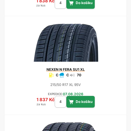
1 838 Kč
za kus
NEXEN
N FERA SU1 XL
C
C
70
215/50 R17 XL 95V
07.08.2026
EXPEDICE:
1 837 Kč
za kus