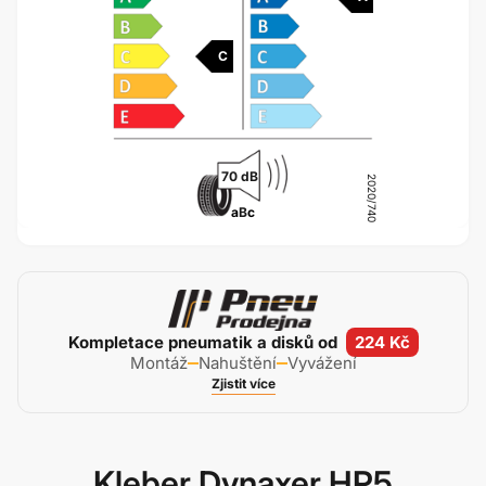
C
70 dB
2020/740
a
B
c
Kompletace pneumatik a disků od
224 Kč
Montáž
Nahuštění
Vyvážení
Zjistit více
Kleber Dynaxer HP5