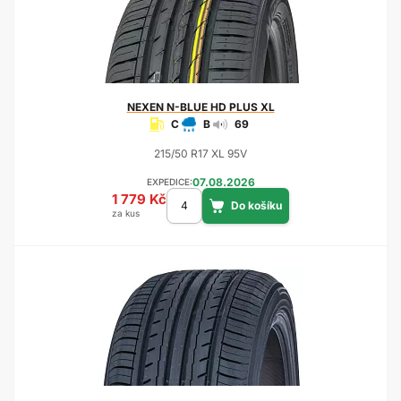
NEXEN
N-BLUE HD PLUS XL
C
B
69
215/50 R17 XL 95V
07.08.2026
EXPEDICE:
1 779 Kč
za kus