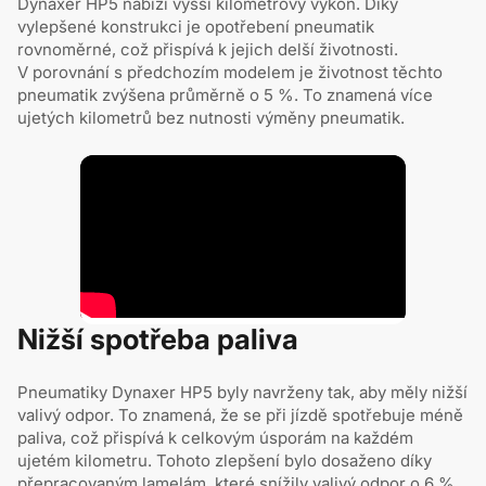
Dynaxer HP5 nabízí vyšší kilometrový výkon. Díky
vylepšené konstrukci je opotřebení pneumatik
rovnoměrné, což přispívá k jejich delší životnosti.
V porovnání s předchozím modelem je životnost těchto
pneumatik zvýšena průměrně o 5 %. To znamená více
ujetých kilometrů bez nutnosti výměny pneumatik.
Nižší spotřeba paliva
Pneumatiky Dynaxer HP5 byly navrženy tak, aby měly nižší
valivý odpor. To znamená, že se při jízdě spotřebuje méně
paliva, což přispívá k celkovým úsporám na každém
ujetém kilometru. Tohoto zlepšení bylo dosaženo díky
přepracovaným lamelám, které snížily valivý odpor o 6 %