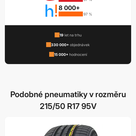
8 000+
97 %
19
let na trhu
330 000+
objednávek
15 000+
hodnocení
Podobné pneumatiky v rozměru
215/50 R17 95V