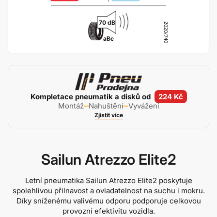
70 dB
2020/740
a
B
c
Kompletace pneumatik a disků od
224 Kč
Montáž
Nahuštění
Vyvážení
Zjistit více
Sailun Atrezzo Elite2
Letní pneumatika Sailun Atrezzo Elite2 poskytuje
spolehlivou přilnavost a ovladatelnost na suchu i mokru.
Díky sníženému valivému odporu podporuje celkovou
provozní efektivitu vozidla.