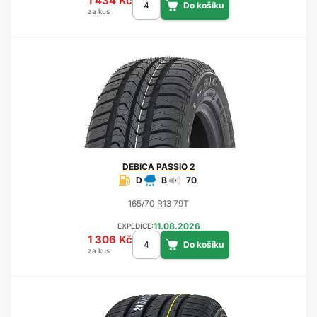
1 434 Kč
za kus
DEBICA
PASSIO 2
D
B
70
165/70 R13 79T
11.08.2026
EXPEDICE:
1 306 Kč
za kus