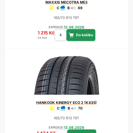
MAXXIS
MECOTRA ME3
C
B
69
165/70 R13 79T
12.08.2026
EXPEDICE:
1 215 Kč
za kus
HANKOOK
KINERGY ECO 2 (K435)
C
B
70
165/70 R13 79T
13.08.2026
EXPEDICE: