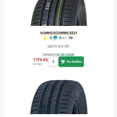
KUMHO
ECOWING ES31
C
C
70
165/70 R13 79T
13.08.2026
EXPEDICE:
1 174 Kč
za kus