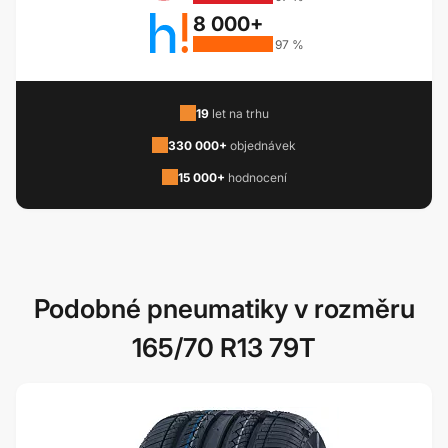
8 000+
97 %
19
let na trhu
330 000+
objednávek
15 000+
hodnocení
Podobné pneumatiky v rozměru
165/70 R13 79T