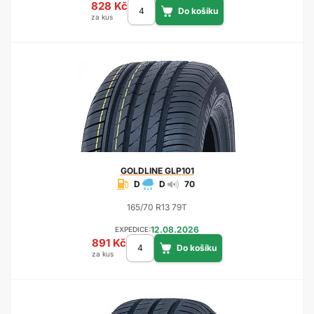
828 Kč
za kus
GOLDLINE
GLP101
D
D
70
165/70 R13 79T
12.08.2026
EXPEDICE:
891 Kč
za kus