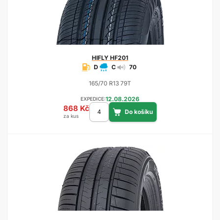
HIFLY
HF201
D
C
70
165/70 R13 79T
12.08.2026
EXPEDICE:
868 Kč
za kus