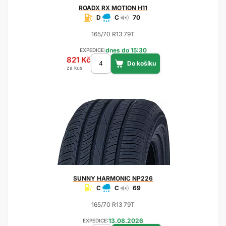
ROADX
RX MOTION H11
D
C
70
165/70 R13 79T
dnes do 15:30
EXPEDICE:
821 Kč
za kus
SUNNY
HARMONIC NP226
C
C
69
165/70 R13 79T
13.08.2026
EXPEDICE: