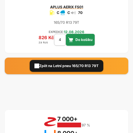
APLUS
AERIX FS01
C
C
70
165/70 R13 79T
12.08.2026
EXPEDICE:
826 Kč
za kus
Zpět na Letní pneu 165/70 R13 79T
7 000+
97 %