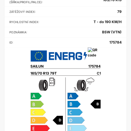
(ŠÍŘKA/PROFIL/PALCE):
79
ZÁTĚŽOVÝ INDEX:
T - do 190 KM/H
RYCHLOSTNÍ INDEX:
BSW (VTN)
POZNÁMKA:
175784
ID:
SAILUN
175784
165/70 R13 79T
C1
B
D