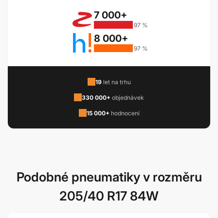
7 000+
97 %
8 000+
97 %
19
let na trhu
330 000+
objednávek
15 000+
hodnocení
Podobné pneumatiky v rozměru
205/40 R17 84W