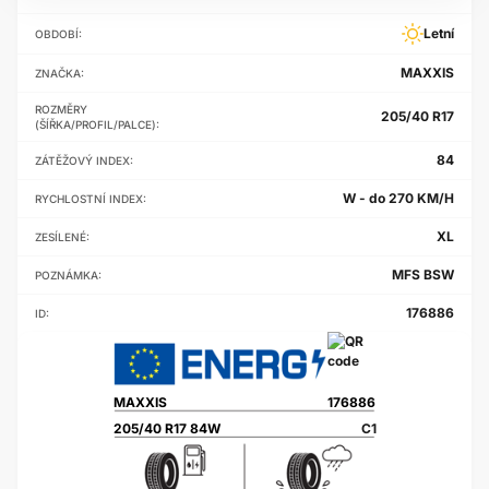
Letní
OBDOBÍ:
MAXXIS
ZNAČKA:
ROZMĚRY
205/40 R17
(ŠÍŘKA/PROFIL/PALCE):
84
ZÁTĚŽOVÝ INDEX:
W - do 270 KM/H
RYCHLOSTNÍ INDEX:
XL
ZESÍLENÉ:
MFS BSW
POZNÁMKA:
176886
ID:
MAXXIS
176886
205/40 R17 84W
C1