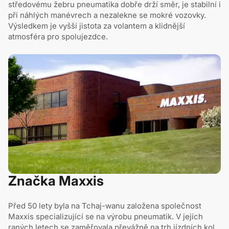
středovému žebru pneumatika dobře drží směr, je stabilní i
při náhlých manévrech a nezalekne se mokré vozovky.
Výsledkem je vyšší jistota za volantem a klidnější
atmosféra pro spolujezdce.
Značka Maxxis
Před 50 lety byla na Tchaj-wanu založena společnost
Maxxis specializující se na výrobu pneumatik. V jejích
raných letech se zaměřovala převážně na trh jízdních kol,