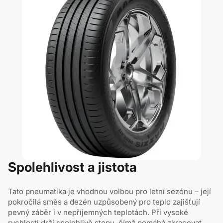
Spolehlivost a jistota
Tato pneumatika je vhodnou volbou pro letní sezónu – její
pokročilá směs a dezén uzpůsobený pro teplo zajišťují
pevný záběr i v nepříjemných teplotách. Při vysoké
rychlosti drží spolehlivě stopu, čímž pomáhá zkracovat