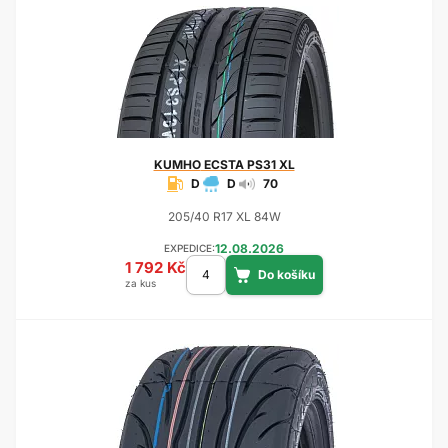
KUMHO
ECSTA PS31 XL
D
D
70
205/40 R17 XL 84W
12.08.2026
EXPEDICE:
1 792 Kč
za kus