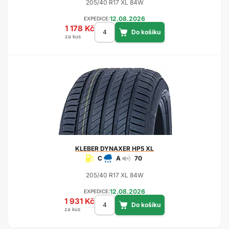
205/40 R17 XL 84W
12.08.2026
EXPEDICE:
1 178 Kč
za kus
KLEBER
DYNAXER HP5 XL
C
A
70
205/40 R17 XL 84W
12.08.2026
EXPEDICE:
1 931 Kč
za kus