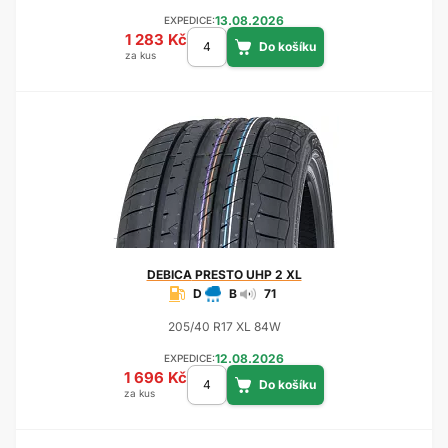
13.08.2026
EXPEDICE:
1 283 Kč
za kus
DEBICA
PRESTO UHP 2 XL
D
B
71
205/40 R17 XL 84W
12.08.2026
EXPEDICE:
1 696 Kč
za kus