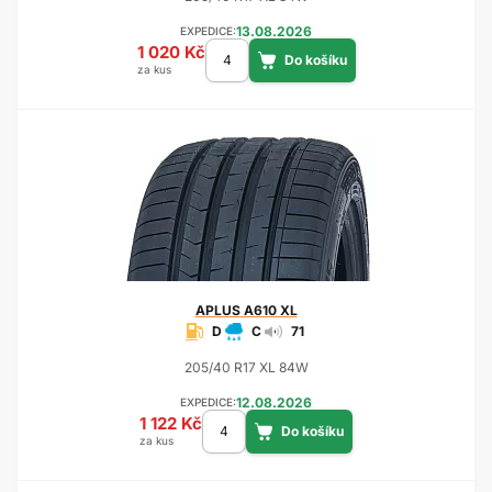
13.08.2026
EXPEDICE:
1 020 Kč
za kus
APLUS
A610 XL
D
C
71
205/40 R17 XL 84W
12.08.2026
EXPEDICE:
1 122 Kč
za kus