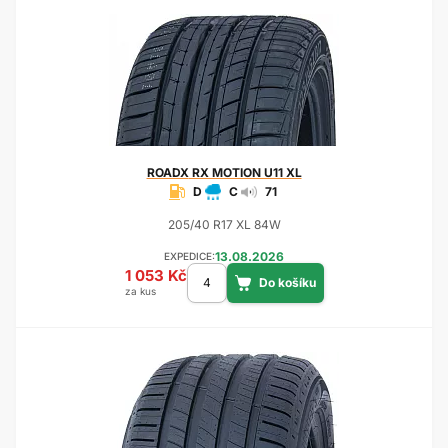
ROADX
RX MOTION U11 XL
D
C
71
205/40 R17 XL 84W
13.08.2026
EXPEDICE:
1 053 Kč
za kus