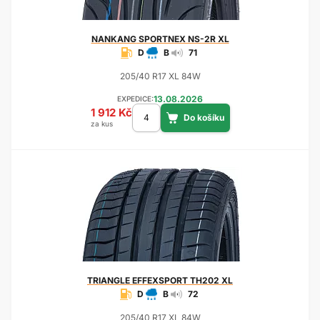
NANKANG
SPORTNEX NS-2R XL
D
B
71
205/40 R17 XL 84W
13.08.2026
EXPEDICE:
1 912 Kč
za kus
TRIANGLE
EFFEXSPORT TH202 XL
D
B
72
205/40 R17 XL 84W