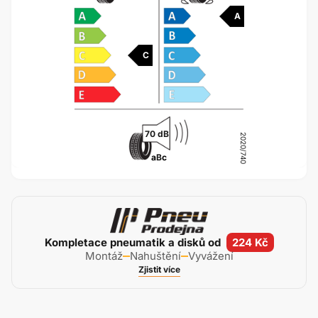
A
C
70 dB
2020/740
a
B
c
Kompletace pneumatik a disků od
224 Kč
Montáž
Nahuštění
Vyvážení
Zjistit více