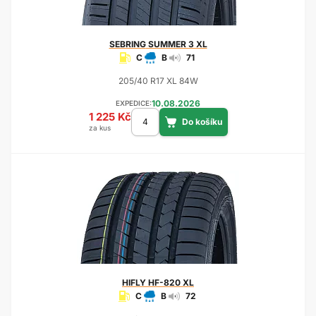
SEBRING
SUMMER 3 XL
C
B
71
205/40 R17 XL 84W
10.08.2026
EXPEDICE:
1 225 Kč
za kus
HIFLY
HF-820 XL
C
B
72