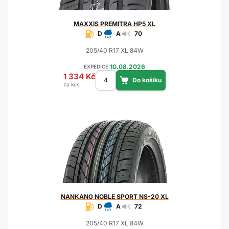
MAXXIS
PREMITRA HP5 XL
D
A
70
205/40 R17 XL 84W
10.08.2026
EXPEDICE:
1 334 Kč
za kus
NANKANG
NOBLE SPORT NS-20 XL
D
A
72
205/40 R17 XL 84W