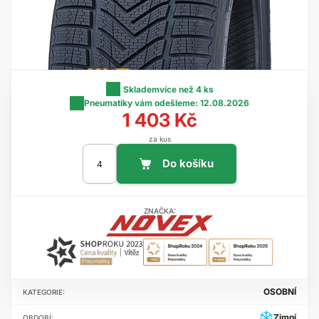
Skladem
více než 4 ks
Pneumatiky vám odešleme:
12.08.2026
1 403 Kč
za kus
ZNAČKA:
OSOBNÍ
KATEGORIE:
Zimní
OBDOBÍ: