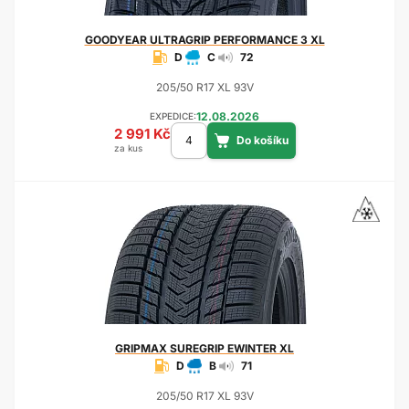
GOODYEAR
ULTRAGRIP PERFORMANCE 3 XL
D
C
72
205/50 R17 XL 93V
12.08.2026
EXPEDICE:
2 991 Kč
za kus
GRIPMAX
SUREGRIP EWINTER XL
D
B
71
205/50 R17 XL 93V