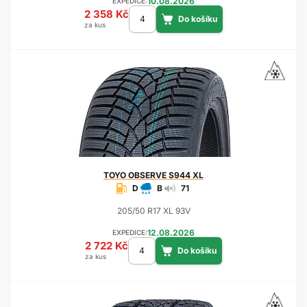
10.08.2026
EXPEDICE:
2 358 Kč
za kus
TOYO
OBSERVE S944 XL
D
B
71
205/50 R17 XL 93V
12.08.2026
EXPEDICE:
2 722 Kč
za kus