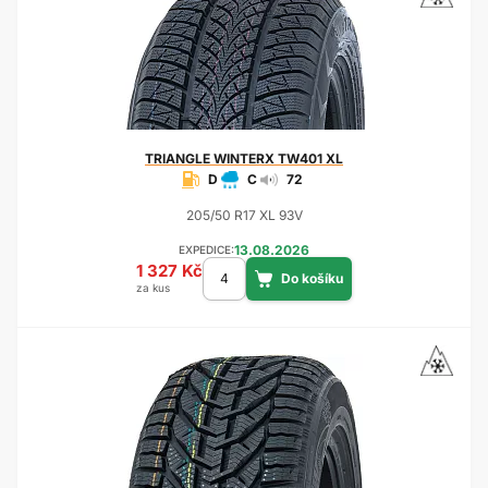
TRIANGLE
WINTERX TW401 XL
D
C
72
205/50 R17 XL 93V
13.08.2026
EXPEDICE:
1 327 Kč
za kus