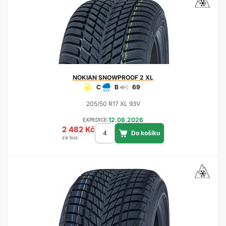
NOKIAN
SNOWPROOF 2 XL
C
B
69
205/50 R17 XL 93V
12.08.2026
EXPEDICE:
2 482 Kč
za kus