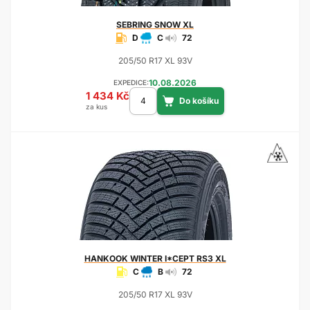
SEBRING
SNOW XL
D
C
72
205/50 R17 XL 93V
10.08.2026
EXPEDICE:
1 434 Kč
za kus
HANKOOK
WINTER I*CEPT RS3 XL
C
B
72
205/50 R17 XL 93V