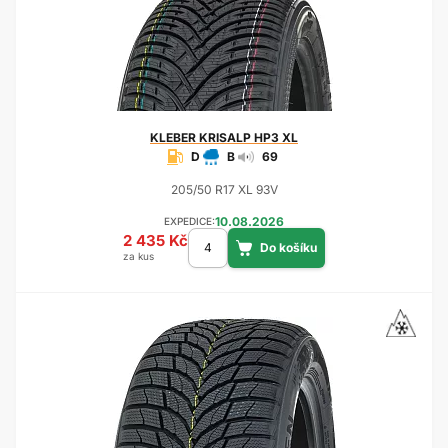
KLEBER
KRISALP HP3 XL
D
B
69
205/50 R17 XL 93V
10.08.2026
EXPEDICE:
2 435 Kč
za kus