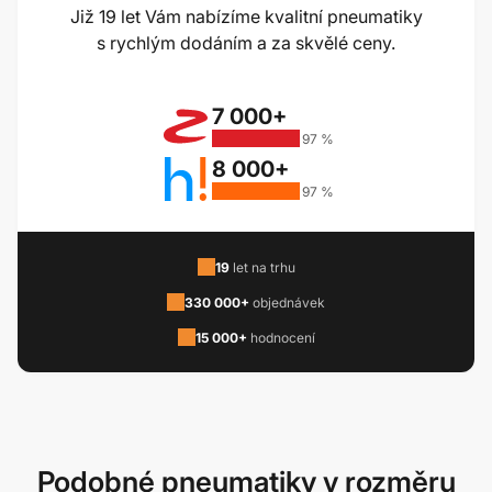
Již 19 let Vám nabízíme kvalitní pneumatiky
s rychlým dodáním a za skvělé ceny.
7 000+
97 %
8 000+
97 %
19
let na trhu
330 000+
objednávek
15 000+
hodnocení
Podobné pneumatiky v rozměru