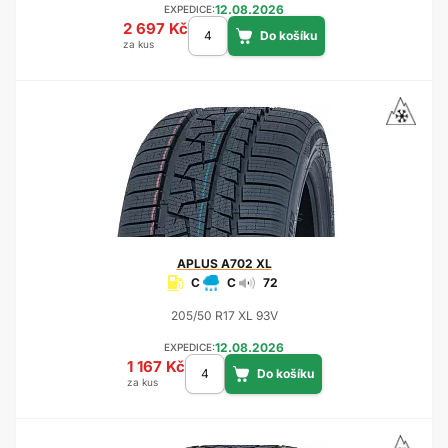
12.08.2026
EXPEDICE:
2 697 Kč
za kus
APLUS
A702 XL
C
C
72
205/50 R17 XL 93V
12.08.2026
EXPEDICE:
1 167 Kč
za kus