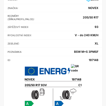
NOVEX
ZNAČKA:
ROZMĚRY
205/50 R17
(ŠÍŘKA/PROFIL/PALCE):
93
ZÁTĚŽOVÝ INDEX:
V - do 240 KM/H
RYCHLOSTNÍ INDEX:
XL
ZESÍLENÉ:
BSW M+S 3PMSF
POZNÁMKA:
197148
ID:
NOVEX
197148
205/50 R17 93V
C1