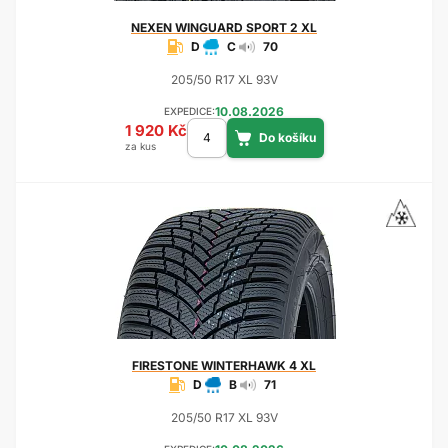
NEXEN
WINGUARD SPORT 2 XL
D
C
70
205/50 R17 XL 93V
10.08.2026
EXPEDICE:
1 920 Kč
za kus
FIRESTONE
WINTERHAWK 4 XL
D
B
71
205/50 R17 XL 93V