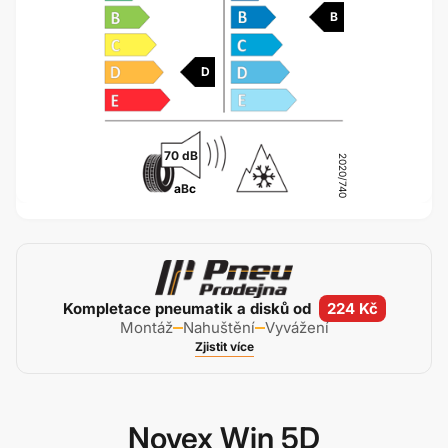
B
D
70 dB
2020/740
a
B
c
Kompletace pneumatik a disků od
224 Kč
Montáž
Nahuštění
Vyvážení
Zjistit více
Novex Win 5D