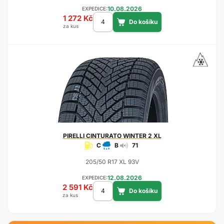
10.08.2026
EXPEDICE:
1 272 Kč
za kus
PIRELLI
CINTURATO WINTER 2 XL
C
B
71
205/50 R17 XL 93V
12.08.2026
EXPEDICE:
2 591 Kč
za kus