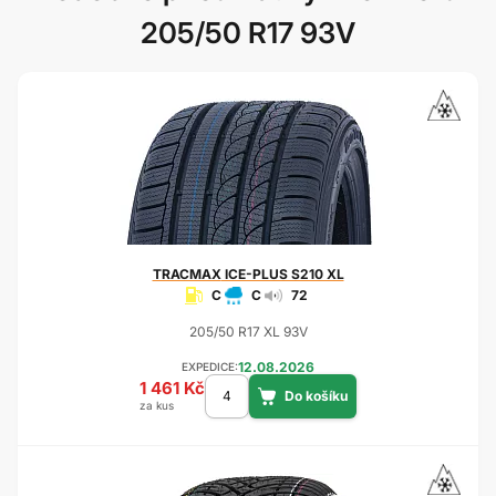
205/50 R17 93V
TRACMAX
ICE-PLUS S210 XL
C
C
72
205/50 R17 XL 93V
12.08.2026
EXPEDICE:
1 461 Kč
za kus