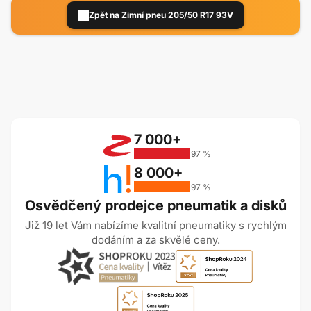
Zpět na Zimní pneu 205/50 R17 93V
7 000+
97 %
8 000+
97 %
Osvědčený prodejce pneumatik a disků
Již 19 let Vám nabízíme kvalitní pneumatiky s rychlým
dodáním a za skvělé ceny.