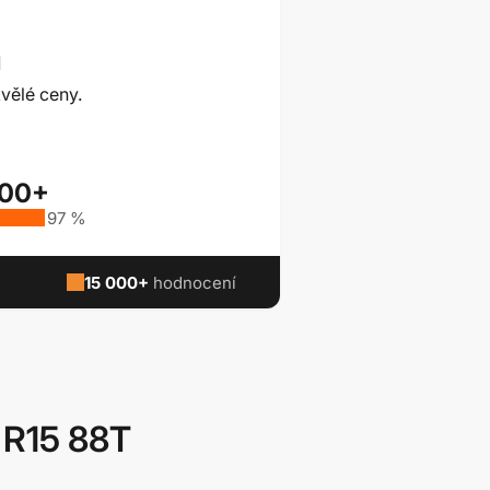
ů
vělé ceny.
000+
97 %
15 000+
hodnocení
 R15 88T