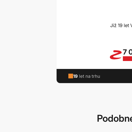
Již 19 le
7 
19
let na trhu
Podobné