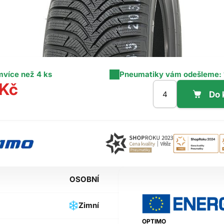
m
více než 4 ks
Pneumatiky vám odešleme:
 Kč
OSOBNÍ
Zimní
OPTIMO