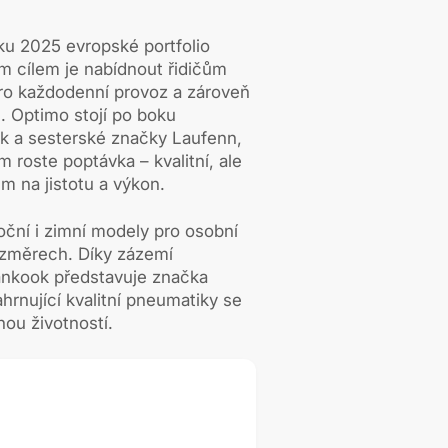
ku 2025 evropské portfolio
m cílem je nabídnout řidičům
pro každodenní provoz a zároveň
u. Optimo stojí po boku
 a sesterské značky Laufenn,
 roste poptávka – kvalitní, ale
 na jistotu a výkon.
roční i zimní modely pro osobní
ozměrech. Díky zázemí
nkook představuje značka
hrnující kvalitní pneumatiky se
ou životností.