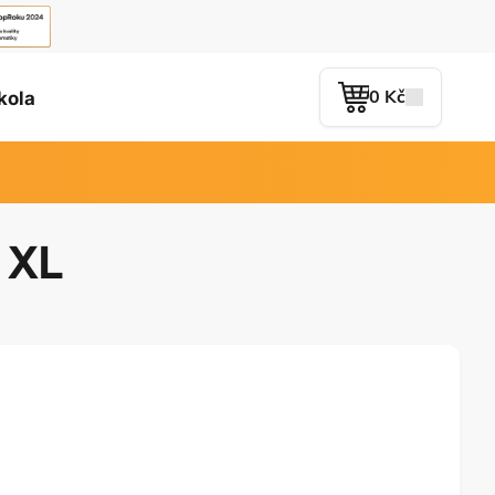
0 Kč
kola
 XL