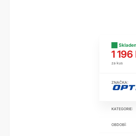
Sklade
1 196
za kus
ZNAČKA:
KATEGORIE:
OBDOBÍ: