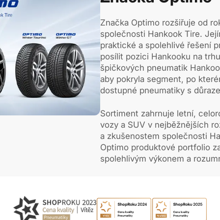
Značka Optimo rozšiřuje od ro
společnosti Hankook Tire. Její
praktické a spolehlivé řešení 
posílit pozici Hankooku na trh
špičkových pneumatik Hankook
aby pokryla segment, po kterém
dostupné pneumatiky s důrazem
Sortiment zahrnuje letní, celo
vozy a SUV v nejběžnějších r
a zkušenostem společnosti Ha
Optimo produktové portfolio za
spolehlivým výkonem a rozumn