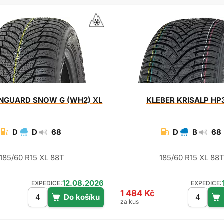
NGUARD SNOW G (WH2) XL
KLEBER
KRISALP HP
D
D
68
D
B
68
185/60 R15 XL 88T
185/60 R15 XL 88
12.08.2026
EXPEDICE:
EXPEDICE:
1 484 Kč
za kus