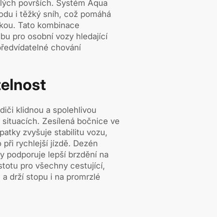
zlých površích. Systém Aqua
vodu i těžký sníh, což pomáhá
ovkou. Tato kombinace
lbu pro osobní vozy hledající
předvídatelné chování
elnost
diči klidnou a spolehlivou
 situacích. Zesílená bočnice ve
atky zvyšuje stabilitu vozu,
při rychlejší jízdě. Dezén
y podporuje lepší brzdění na
totu pro všechny cestující,
 a drží stopu i na promrzlé