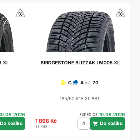
3 XL
BRIDGESTONE
BLIZZAK LM005 XL
C
A
70
T
185/60 R15 XL 88T
10.08.2026
10.08.2026
EXPEDICE:
1 898 Kč
za kus