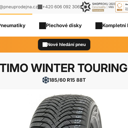
o@pneuprodejna.cz
+420 606 092 306
Pneumatiky
Plechové
disky
Kompletní 
Nové hledání pneu
TIMO WINTER TOURING
185/60 R15 88T