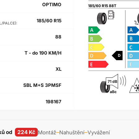
OPTIMO
185/60 R15 88T
185/60 R15
L/PALCE):
88
T - do 190 KM/H
D
XL
71 dB
SBL M+S 3PMSF
a
B
c
198167
ků od
224 Kč
Montáž
Nahuštění
Vyvážení