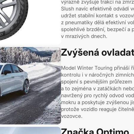
výrazně zvyšuje trakci na zmr
Slush navíc efektivně odvádí 
udržet stabilní kontakt s voz
z pneumatiky dělá efektivní vo
spolehlivé brzdění, bezpečí a 
v mrazivých dnech.
Zvýšená ovladat
Model Winter Touring přináší ři
kontrolu i v náročných zimních
spojení s pevnějším průřezem p
a to zejména v zatáčkách nebo 
navržený pro rychlý odvod vod
mokru a poskytuje zvýšenou jis
protože vozidlo reaguje čitelně
vozovce.
Značka Optimo