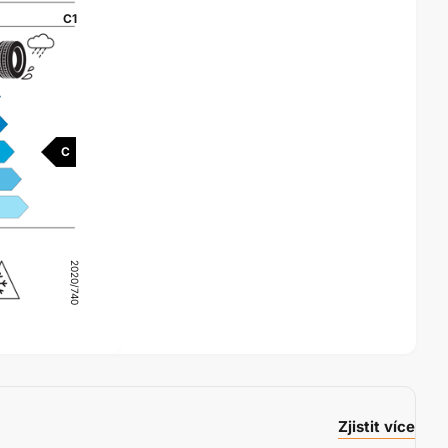
C1
C
2020/740
Zjistit více