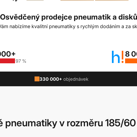
Osvědčený prodejce pneumatik a disk
t Vám nabízíme kvalitní pneumatiky s rychlým dodáním a za sk
000+
8 
97 %
330 000+
objednávek
 pneumatiky v rozměru 185/60