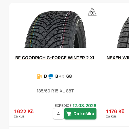
BF GOODRICH
G-FORCE WINTER 2 XL
NEXEN
WI
D
B
68
185/60 R15 XL 88T
12.08.2026
EXPEDICE:
1 622 Kč
1 176 Kč
za kus
za kus