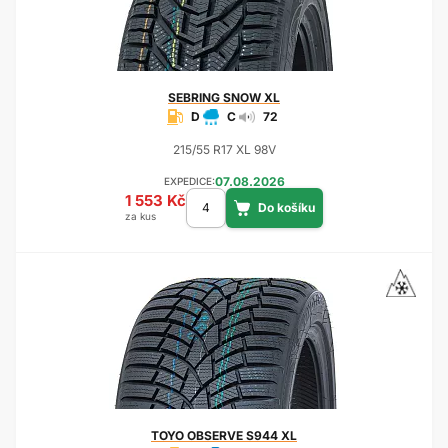
SEBRING
SNOW XL
D
C
72
215/55 R17 XL 98V
07.08.2026
EXPEDICE:
1 553 Kč
za kus
TOYO
OBSERVE S944 XL