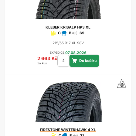
KLEBER
KRISALP HP3 XL
C
B
69
215/55 R17 XL 98V
07.08.2026
EXPEDICE:
2 663 Kč
za kus
FIRESTONE
WINTERHAWK 4 XL
C
B
71