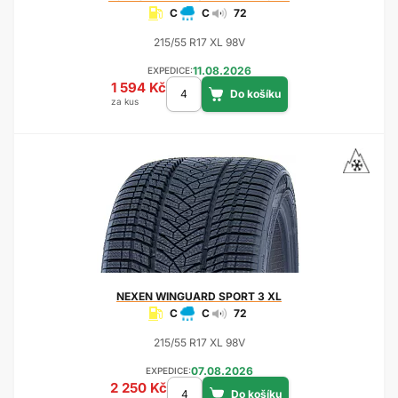
C
C
72
215/55 R17 XL 98V
11.08.2026
EXPEDICE:
1 594 Kč
za kus
NEXEN
WINGUARD SPORT 3 XL
C
C
72
215/55 R17 XL 98V
07.08.2026
EXPEDICE:
2 250 Kč