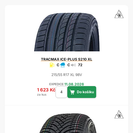
TRACMAX
ICE-PLUS S210 XL
C
C
72
215/55 R17 XL 98V
11.08.2026
EXPEDICE:
1 623 Kč
za kus