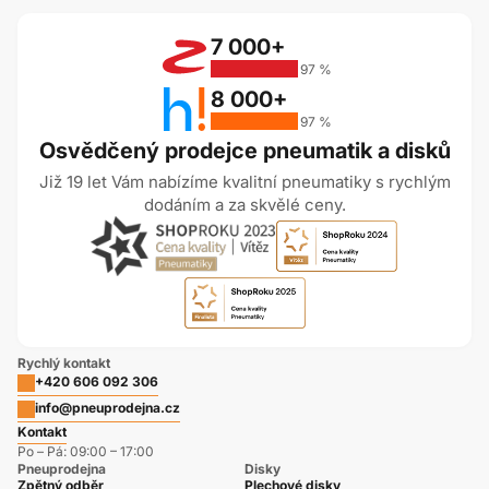
7 000+
97 %
8 000+
97 %
Osvědčený prodejce pneumatik a disků
Již 19 let Vám nabízíme kvalitní pneumatiky s rychlým
dodáním a za skvělé ceny.
Rychlý kontakt
+420 606 092 306
info@pneuprodejna.cz
Kontakt
Po – Pá: 09:00 – 17:00
Pneuprodejna
Disky
Zpětný odběr
Plechové disky