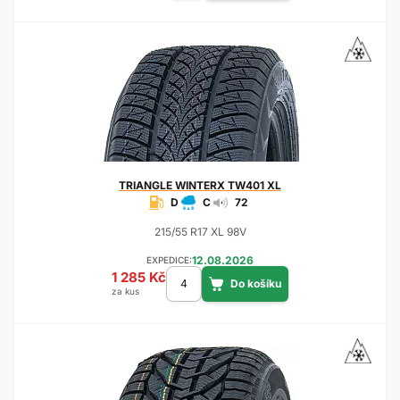
TRIANGLE
WINTERX TW401 XL
D
C
72
215/55 R17 XL 98V
12.08.2026
EXPEDICE:
1 285 Kč
za kus