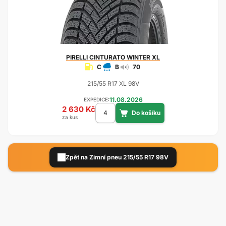
PIRELLI
CINTURATO WINTER XL
C
B
70
215/55 R17 XL 98V
11.08.2026
EXPEDICE:
2 630 Kč
za kus
Zpět na Zimní pneu 215/55 R17 98V