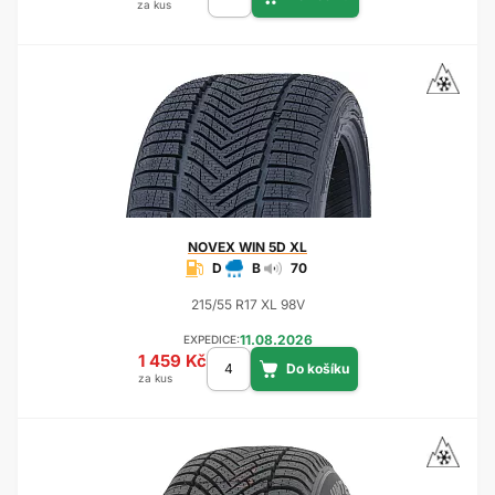
za kus
NOVEX
WIN 5D XL
D
B
70
215/55 R17 XL 98V
11.08.2026
EXPEDICE:
1 459 Kč
za kus