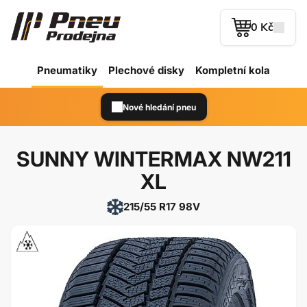
0 Kč
Pneumatiky
Plechové
disky
Kompletní kola
Nové hledání pneu
SUNNY WINTERMAX NW211
XL
215/55 R17 98V