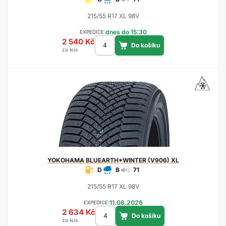
215/55 R17 XL 98V
dnes do 15:30
EXPEDICE:
2 540 Kč
za kus
YOKOHAMA
BLUEARTH*WINTER (V906) XL
D
B
71
215/55 R17 XL 98V
11.08.2026
EXPEDICE:
2 634 Kč
za kus