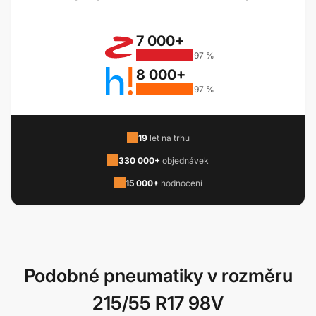
7 000+
97 %
8 000+
97 %
19
let na trhu
330 000+
objednávek
15 000+
hodnocení
Podobné pneumatiky v rozměru
215/55 R17 98V