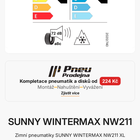
72 dB
2020/740
a
B
c
Kompletace pneumatik a disků od
224 Kč
Montáž
Nahuštění
Vyvážení
Zjistit více
SUNNY WINTERMAX NW211
Zimní pneumatiky SUNNY WINTERMAX NW211 XL