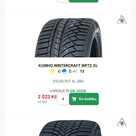
KUMHO
WINTERCRAFT WP72 XL
C
C
72
215/55 R17 XL 98V
11.08.2026
EXPEDICE:
2 022 Kč
za kus