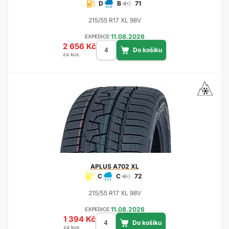
D
B
71
215/55 R17 XL 98V
11.08.2026
EXPEDICE:
2 656 Kč
za kus
APLUS
A702 XL
C
C
72
215/55 R17 XL 98V
11.08.2026
EXPEDICE:
1 394 Kč
za kus