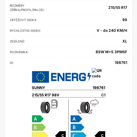
ROZMĚRY
215/55 R17
(ŠÍŘKA/PROFIL/PALCE):
98
ZÁTĚŽOVÝ INDEX:
V - do 240 KM/H
RYCHLOSTNÍ INDEX:
XL
ZESÍLENÉ:
BSW M+S 3PMSF
POZNÁMKA:
198761
ID:
SUNNY
198761
215/55 R17 98V
C1
C
C