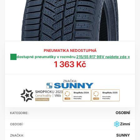
PNEUMATIKA NEDOSTUPNÁ
dostupné pneumatiky v rozměru
215/55 R17 98V najdete zde »
1 363 Kč
ZNAČKA:
OSOBNÍ
KATEGORIE:
Zimní
OBDOBÍ:
SUNNY
ZNAČKA: