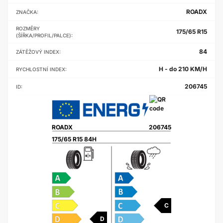
ROADX
ZNAČKA:
ROZMĚRY
175/65 R15
(ŠÍŘKA/PROFIL/PALCE):
84
ZÁTĚŽOVÝ INDEX:
H - do 210 KM/H
RYCHLOSTNÍ INDEX:
206745
ID:
ROADX
206745
175/65 R15 84H
C
D