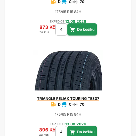
D
C
70
175/65 R15 84H
13.08.2026
EXPEDICE:
873 Kč
za kus
TRIANGLE
RELIAX TOURING TE307
D
C
70
175/65 R15 84H
13.08.2026
EXPEDICE:
896 Kč
za kus