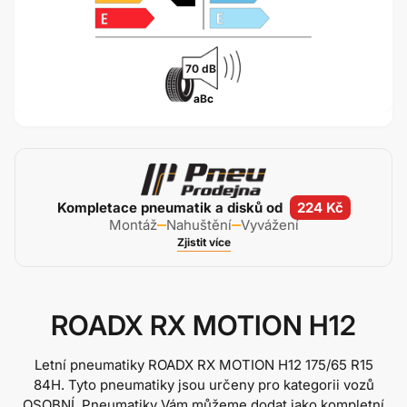
70 dB
a
B
c
Kompletace pneumatik a disků od
224 Kč
Montáž
Nahuštění
Vyvážení
Zjistit více
ROADX RX MOTION H12
Letní pneumatiky ROADX RX MOTION H12
175/65 R15
84H
. Tyto pneumatiky jsou určeny pro kategorii vozů
OSOBNÍ. Pneumatiky Vám můžeme dodat jako kompletní