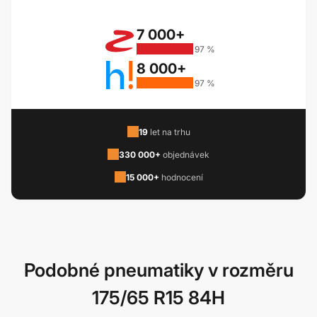
7 000+
97 %
8 000+
97 %
19
let na trhu
330 000+
objednávek
15 000+
hodnocení
Podobné pneumatiky v rozměru
175/65 R15 84H