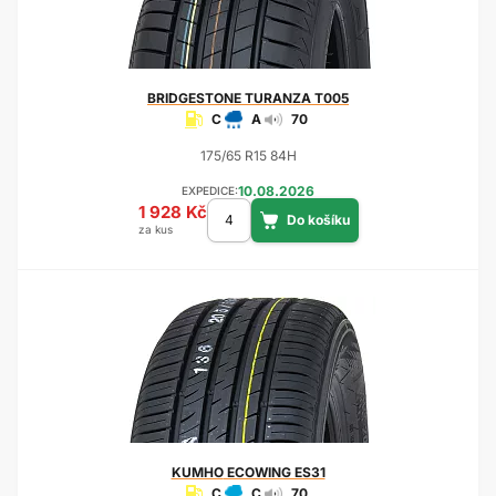
BRIDGESTONE
TURANZA T005
C
A
70
175/65 R15 84H
10.08.2026
EXPEDICE:
1 928 Kč
za kus
KUMHO
ECOWING ES31
C
C
70