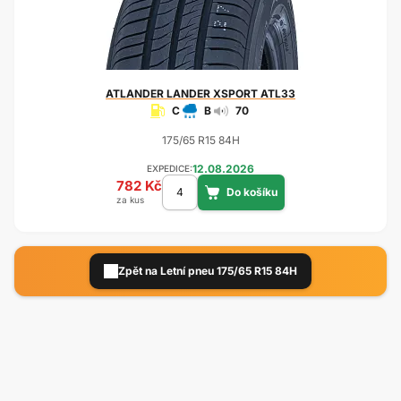
ATLANDER
LANDER XSPORT ATL33
C
B
70
175/65 R15 84H
12.08.2026
EXPEDICE:
782 Kč
za kus
Zpět na Letní pneu 175/65 R15 84H