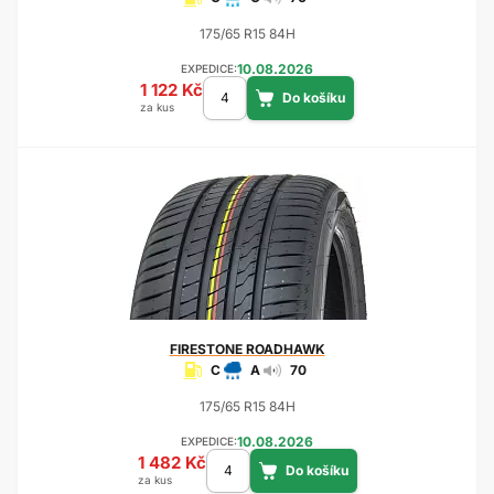
175/65 R15 84H
10.08.2026
EXPEDICE:
1 122 Kč
za kus
FIRESTONE
ROADHAWK
C
A
70
175/65 R15 84H
10.08.2026
EXPEDICE:
1 482 Kč
za kus