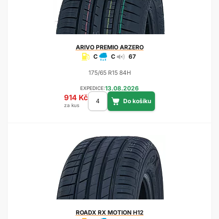
ARIVO
PREMIO ARZERO
C
C
67
175/65 R15 84H
13.08.2026
EXPEDICE:
914 Kč
za kus
ROADX
RX MOTION H12