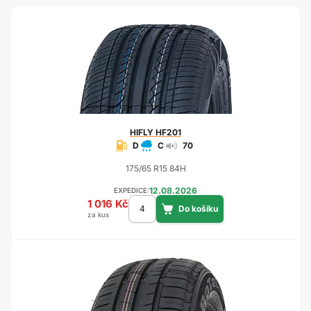
HIFLY
HF201
D
C
70
175/65 R15 84H
12.08.2026
EXPEDICE:
1 016 Kč
za kus