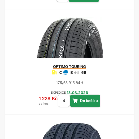
OPTIMO
TOURING
C
B
69
175/65 R15 84H
13.08.2026
EXPEDICE:
1 228 Kč
za kus