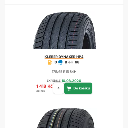
KLEBER
DYNAXER HP4
D
B
68
175/65 R15 84H
10.08.2026
EXPEDICE:
1 418 Kč
za kus