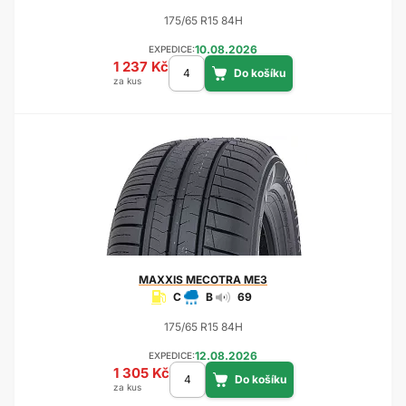
175/65 R15 84H
10.08.2026
EXPEDICE:
1 237 Kč
za kus
MAXXIS
MECOTRA ME3
C
B
69
175/65 R15 84H
12.08.2026
EXPEDICE:
1 305 Kč
za kus