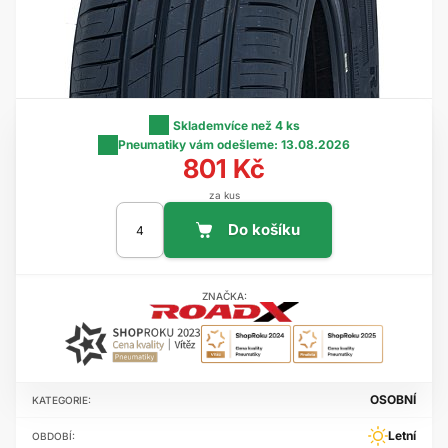
Skladem
více než 4 ks
Pneumatiky vám odešleme:
13.08.2026
801 Kč
za kus
ZNAČKA:
OSOBNÍ
KATEGORIE:
Letní
OBDOBÍ: