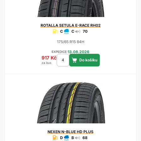
ROTALLA
SETULA E-RACE RH02
C
C
70
175/65 R15 84H
13.08.2026
EXPEDICE:
917 Kč
za kus
NEXEN
N-BLUE HD PLUS
D
B
68