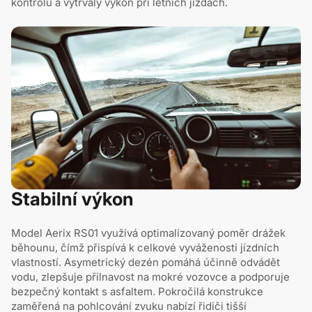
kontrolu a vytrvalý výkon při letních jízdách.
Stabilní výkon
Model Aerix RS01 využívá optimalizovaný poměr drážek
běhounu, čímž přispívá k celkové vyváženosti jízdních
vlastností. Asymetrický dezén pomáhá účinně odvádět
vodu, zlepšuje přilnavost na mokré vozovce a podporuje
bezpečný kontakt s asfaltem. Pokročilá konstrukce
zaměřená na pohlcování zvuku nabízí řidiči tišší