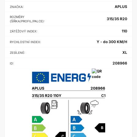
APLUS
ZNAČKA:
ROZMĚRY
315/35 R20
(ŠÍŘKA/PROFIL/PALCE):
110
ZÁTĚŽOVÝ INDEX:
Y - do 300 KM/H
RYCHLOSTNÍ INDEX:
XL
ZESÍLENÉ:
208966
ID:
APLUS
208966
315/35 R20 110Y
C1
B
C