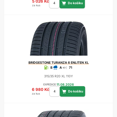
5 026 Kč
za kus
BRIDGESTONE
TURANZA 6 ENLITEN XL
B
A
71
315/35 R20 XL 110Y
11.08.2026
EXPEDICE:
6 980 Kč
za kus