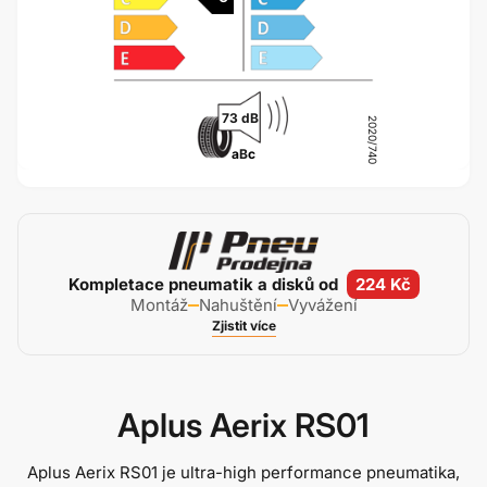
73 dB
2020/740
a
B
c
Kompletace pneumatik a disků od
224 Kč
Montáž
Nahuštění
Vyvážení
Zjistit více
Aplus Aerix RS01
Aplus Aerix RS01 je ultra-high performance pneumatika,