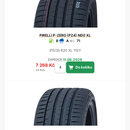
PIRELLI
P-ZERO (PZ4) ND0 XL
B
A
71
315/35 R20 XL 110Y
11.08.2026
EXPEDICE:
7 268 Kč
za kus