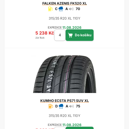
FALKEN
AZENIS FK520 XL
C
A
70
315/35 R20 XL 110Y
11.08.2026
EXPEDICE:
5 238 Kč
za kus
KUMHO
ECSTA PS71 SUV XL
D
A
75
315/35 R20 XL 110Y
11.08.2026
EXPEDICE: