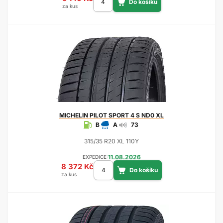
za kus
MICHELIN
PILOT SPORT 4 S ND0 XL
B
A
73
315/35 R20 XL 110Y
11.08.2026
EXPEDICE:
8 372 Kč
za kus