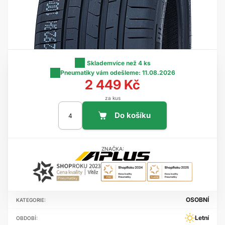
Skladem
více než 4 ks
Pneumatiky vám odešleme:
11.08.2026
2 449 Kč
za kus
ZNAČKA:
OSOBNÍ
KATEGORIE:
Letní
OBDOBÍ: