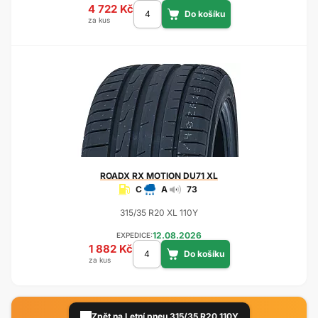
4 722 Kč
za kus
ROADX
RX MOTION DU71 XL
C
A
73
315/35 R20 XL 110Y
12.08.2026
EXPEDICE:
1 882 Kč
za kus
Zpět na Letní pneu 315/35 R20 110Y