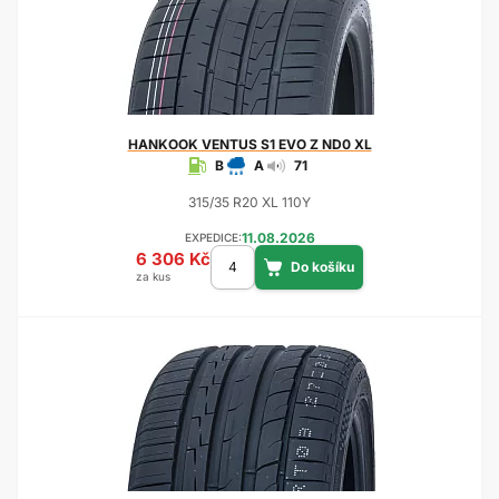
HANKOOK
VENTUS S1 EVO Z ND0 XL
B
A
71
315/35 R20 XL 110Y
11.08.2026
EXPEDICE:
6 306 Kč
za kus