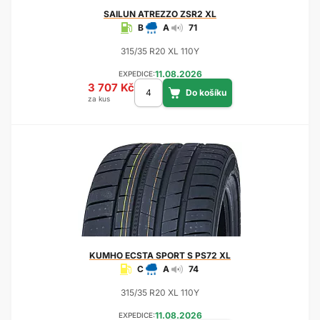
SAILUN
ATREZZO ZSR2 XL
B
A
71
315/35 R20 XL 110Y
11.08.2026
EXPEDICE:
3 707 Kč
za kus
KUMHO
ECSTA SPORT S PS72 XL
C
A
74
315/35 R20 XL 110Y
11.08.2026
EXPEDICE: