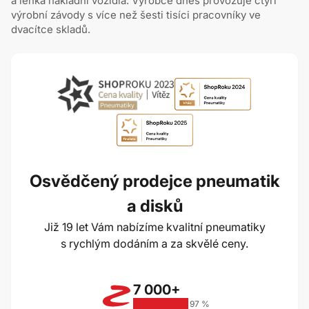
a lehká nákladní vozidla. Výrobce dnes provozuje čtyři
výrobní závody s více než šesti tisíci pracovníky ve
dvacítce skladů.
Osvědčený prodejce pneumatik
a disků
Již 19 let Vám nabízíme kvalitní pneumatiky
s rychlým dodáním a za skvělé ceny.
7 000+
97 %