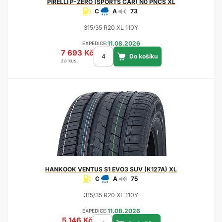
PIRELLI
P-ZERO (SPORTS CAR) N0 PNCS XL
C
A
73
315/35 R20 XL 110Y
11.08.2026
EXPEDICE:
7 693 Kč
za kus
HANKOOK
VENTUS S1 EVO3 SUV (K127A) XL
C
A
75
315/35 R20 XL 110Y
11.08.2026
EXPEDICE:
5 146 Kč