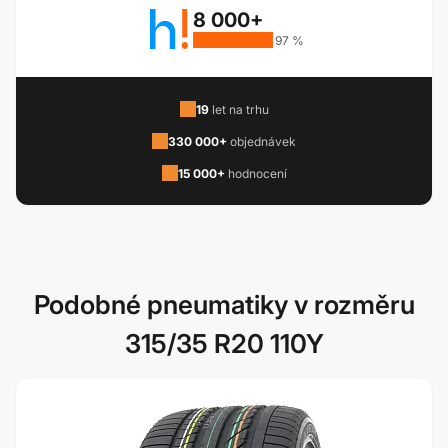
8 000+
97 %
19
let na trhu
330 000+
objednávek
15 000+
hodnocení
Podobné pneumatiky v rozměru
315/35 R20 110Y