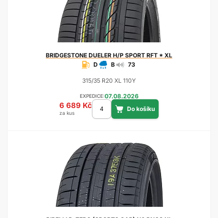
BRIDGESTONE
DUELER H/P SPORT RFT * XL
D
B
73
315/35 R20 XL 110Y
07.08.2026
EXPEDICE:
6 689 Kč
za kus