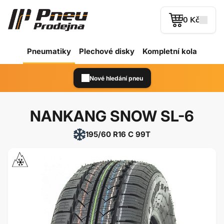
0 Kč
Pneumatiky
Plechové
disky
Kompletní kola
Nové hledání pneu
NANKANG SNOW SL-6
195/60 R16 C 99T