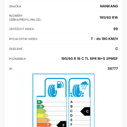
NANKANG
ZNAČKA:
ROZMĚRY
195/60 R16
(ŠÍŘKA/PROFIL/PALCE):
99
ZÁTĚŽOVÝ INDEX:
T - do 190 KM/H
RYCHLOSTNÍ INDEX:
C
ZESÍLENÉ:
195/60 R 16 C TL 6PR M+S 3PMSF
POZNÁMKA:
38777
ID:
C
F