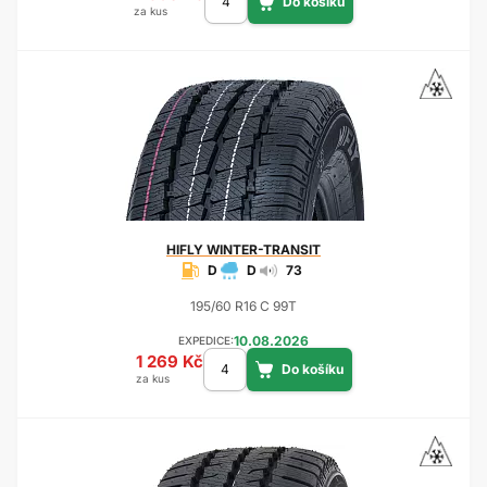
za kus
HIFLY
WINTER-TRANSIT
D
D
73
195/60 R16 C 99T
10.08.2026
EXPEDICE:
1 269 Kč
za kus