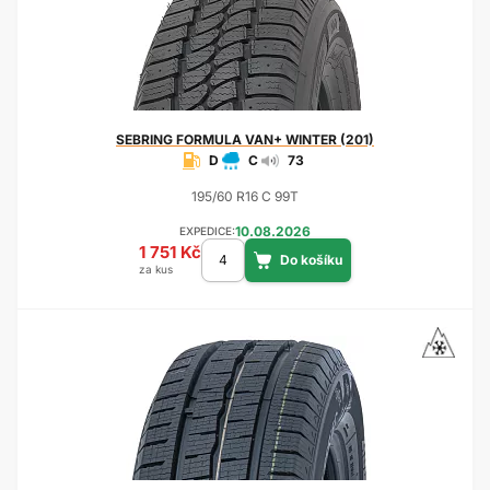
SEBRING
FORMULA VAN+ WINTER (201)
D
C
73
195/60 R16 C 99T
10.08.2026
EXPEDICE:
1 751 Kč
za kus