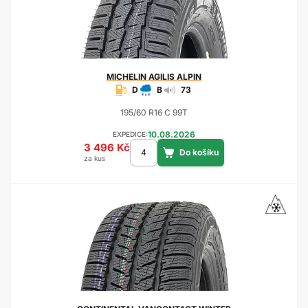
MICHELIN
AGILIS ALPIN
D
B
73
195/60 R16 C 99T
10.08.2026
EXPEDICE:
3 496 Kč
za kus