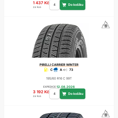
1 437 Kč
za kus
PIRELLI
CARRIER WINTER
C
A
73
195/60 R16 C 99T
12.08.2026
EXPEDICE:
3 192 Kč
za kus