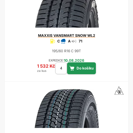
MAXXIS
VANSMART SNOW WL2
C
A
71
195/60 R16 C 99T
10.08.2026
EXPEDICE:
1 532 Kč
za kus