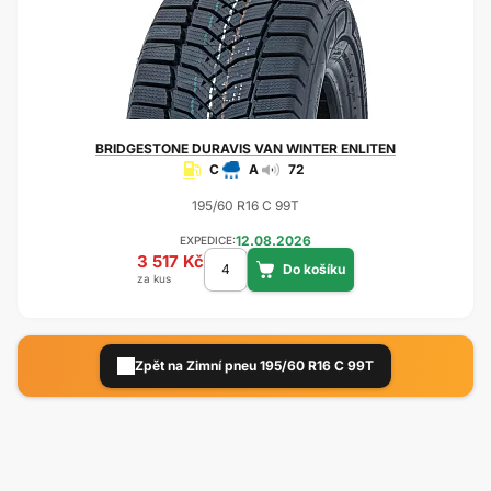
BRIDGESTONE
DURAVIS VAN WINTER ENLITEN
C
A
72
195/60 R16 C 99T
12.08.2026
EXPEDICE:
3 517 Kč
za kus
Zpět na Zimní pneu 195/60 R16 C 99T