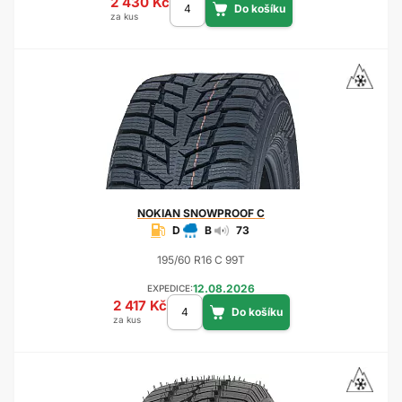
2 430 Kč
za kus
NOKIAN
SNOWPROOF C
D
B
73
195/60 R16 C 99T
12.08.2026
EXPEDICE:
2 417 Kč
za kus