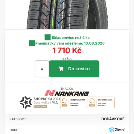
Skladem
více než 4 ks
Pneumatiky vám odešleme:
13.08.2026
1 710 Kč
za kus
ZNAČKA:
DODÁVKOVÉ
KATEGORIE:
Zimní
OBDOBÍ: