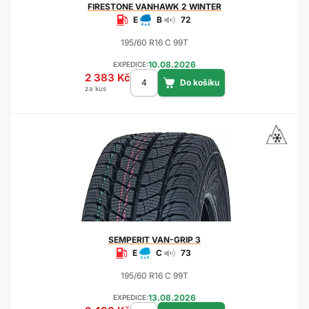
FIRESTONE
VANHAWK 2 WINTER
E
B
72
195/60 R16 C 99T
10.08.2026
EXPEDICE:
2 383 Kč
za kus
SEMPERIT
VAN-GRIP 3
E
C
73
195/60 R16 C 99T
13.08.2026
EXPEDICE: