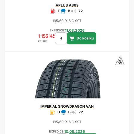
APLUS
A869
E
B
72
195/60 R16 C 99T
11.08.2026
EXPEDICE:
1 155 Kč
za kus
IMPERIAL
SNOWDRAGON VAN
D
B
72
195/60 R16 C 99T
10.08.2026
EXPEDICE: