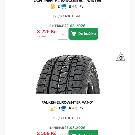
CONTINENTAL
VANCONTACT WINTER
D
B
73
195/60 R16 C 99T
12.08.2026
EXPEDICE:
3 226 Kč
za kus
FALKEN
EUROWINTER VAN01
D
A
72
195/60 R16 C 99T
12.08.2026
EXPEDICE:
2 509 Kč