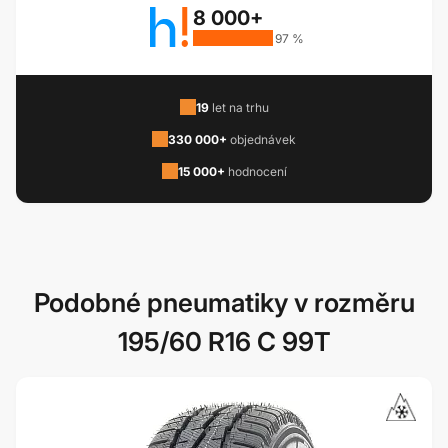
8 000+
97 %
19
let na trhu
330 000+
objednávek
15 000+
hodnocení
Podobné pneumatiky v rozměru
195/60 R16 C 99T