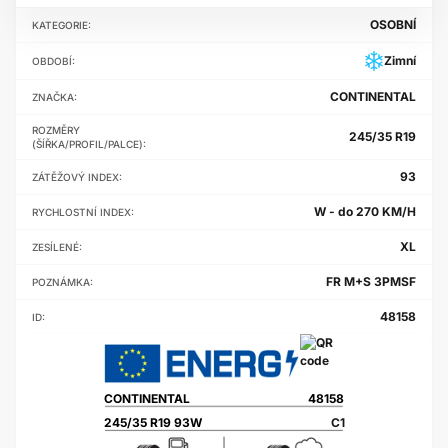
OSOBNÍ
KATEGORIE:
Zimní
OBDOBÍ:
CONTINENTAL
ZNAČKA:
ROZMĚRY
245/35 R19
(ŠÍŘKA/PROFIL/PALCE):
93
ZÁTĚŽOVÝ INDEX:
W - do 270 KM/H
RYCHLOSTNÍ INDEX:
XL
ZESÍLENÉ:
FR M+S 3PMSF
POZNÁMKA:
48158
ID:
CONTINENTAL
48158
245/35 R19 93W
C1