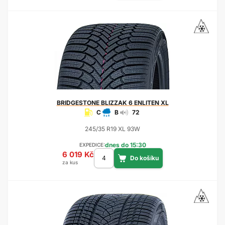
BRIDGESTONE
BLIZZAK 6 ENLITEN XL
C
B
72
245/35 R19 XL 93W
dnes do 15:30
EXPEDICE:
6 019 Kč
za kus