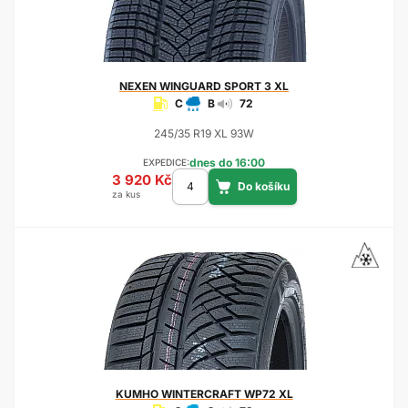
NEXEN
WINGUARD SPORT 3 XL
C
B
72
245/35 R19 XL 93W
dnes do 16:00
EXPEDICE:
3 920 Kč
za kus
KUMHO
WINTERCRAFT WP72 XL