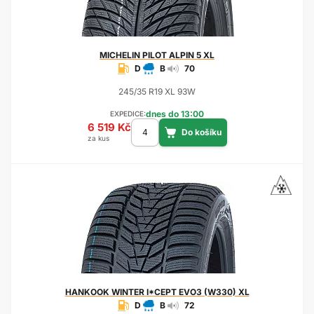
MICHELIN
PILOT ALPIN 5 XL
D
B
70
245/35 R19 XL 93W
dnes do 13:00
EXPEDICE:
6 519 Kč
za kus
HANKOOK
WINTER I*CEPT EVO3 (W330) XL
D
B
72