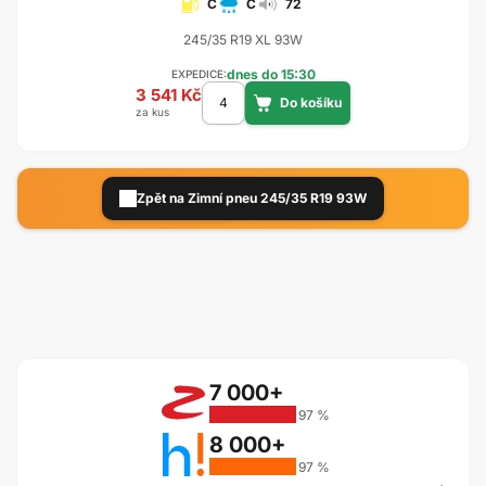
C
C
72
245/35 R19 XL 93W
dnes do 15:30
EXPEDICE:
3 541 Kč
za kus
Zpět na Zimní pneu 245/35 R19 93W
7 000+
97 %
8 000+
97 %