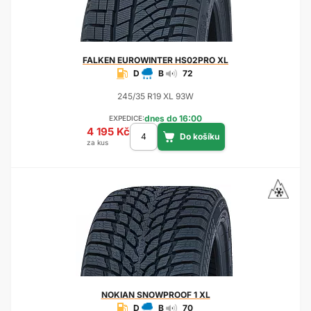
FALKEN
EUROWINTER HS02PRO XL
D
B
72
245/35 R19 XL 93W
dnes do 16:00
EXPEDICE:
4 195 Kč
za kus
NOKIAN
SNOWPROOF 1 XL
D
B
70