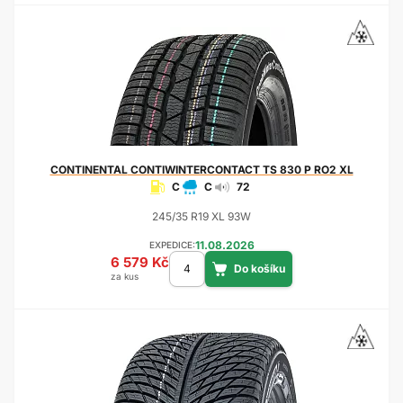
CONTINENTAL
CONTIWINTERCONTACT TS 830 P RO2 XL
C
C
72
245/35 R19 XL 93W
11.08.2026
EXPEDICE:
6 579 Kč
za kus