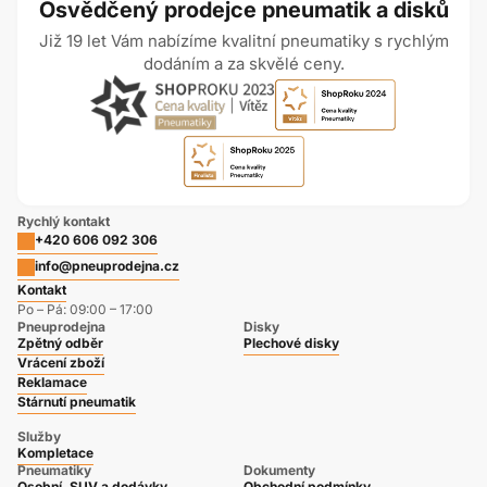
Osvědčený prodejce pneumatik a disků
Již 19 let Vám nabízíme kvalitní pneumatiky s rychlým
dodáním a za skvělé ceny.
Rychlý kontakt
+420 606 092 306
info@pneuprodejna.cz
Kontakt
Po – Pá: 09:00 – 17:00
Pneuprodejna
Disky
Zpětný odběr
Plechové disky
Vrácení zboží
Reklamace
Stárnutí pneumatik
Služby
Kompletace
Pneumatiky
Dokumenty
Osobní, SUV a dodávky
Obchodní podmínky