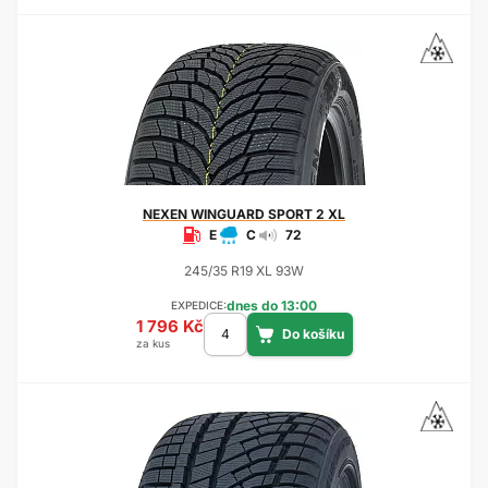
NEXEN
WINGUARD SPORT 2 XL
E
C
72
245/35 R19 XL 93W
dnes do 13:00
EXPEDICE:
1 796 Kč
za kus