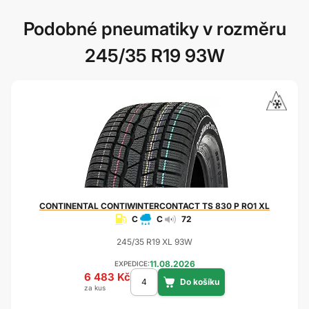
Podobné pneumatiky v rozměru
245/35 R19 93W
CONTINENTAL
CONTIWINTERCONTACT TS 830 P RO1 XL
C
C
72
245/35 R19 XL 93W
11.08.2026
EXPEDICE:
6 483 Kč
za kus