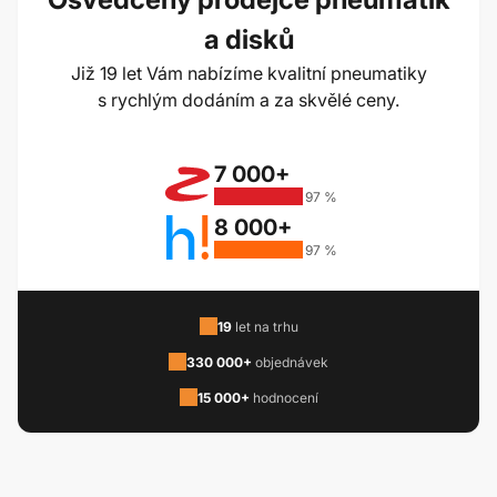
a disků
Již 19 let Vám nabízíme kvalitní pneumatiky
s rychlým dodáním a za skvělé ceny.
7 000+
97 %
8 000+
97 %
19
let na trhu
330 000+
objednávek
15 000+
hodnocení