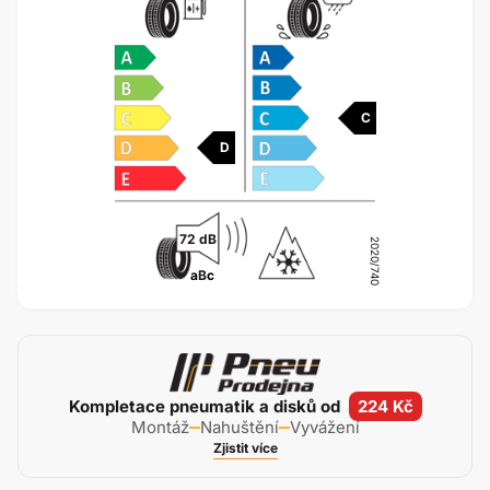
C
D
72 dB
2020/740
a
B
c
Kompletace pneumatik a disků od
224 Kč
Montáž
Nahuštění
Vyvážení
Zjistit více