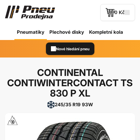
0 Kč
Pneumatiky
Plechové
disky
Kompletní kola
Nové hledání pneu
CONTINENTAL
CONTIWINTERCONTACT TS
830 P XL
245/35 R19 93W