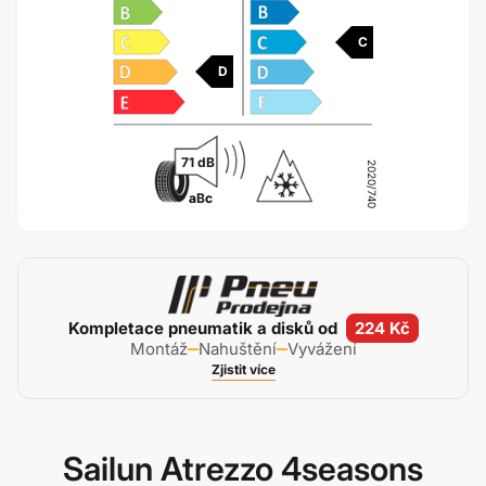
C
D
71 dB
2020/740
a
B
c
Kompletace pneumatik a disků od
224 Kč
Montáž
Nahuštění
Vyvážení
Zjistit více
Sailun Atrezzo 4seasons