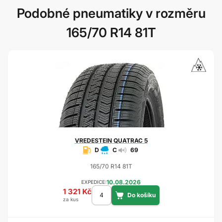
Podobné pneumatiky v rozměru
165/70 R14 81T
VREDESTEIN
QUATRAC 5
D
C
69
165/70 R14 81T
10.08.2026
EXPEDICE:
1 321 Kč
za kus