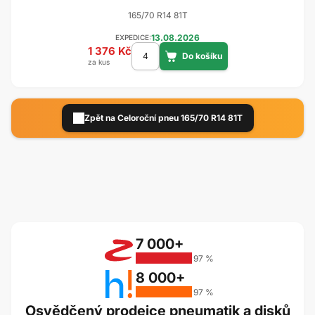
165/70 R14 81T
13.08.2026
EXPEDICE:
1 376 Kč
za kus
Zpět na Celoroční pneu 165/70 R14 81T
7 000+
97 %
8 000+
97 %
Osvědčený prodejce pneumatik a disků