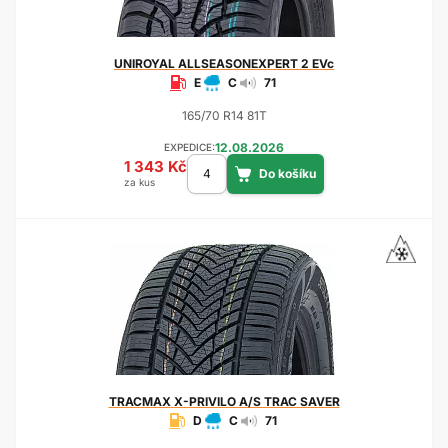
UNIROYAL
ALLSEASONEXPERT 2 EVc
E
C
71
165/70 R14 81T
12.08.2026
EXPEDICE:
1 343 Kč
za kus
TRACMAX
X-PRIVILO A/S TRAC SAVER
D
C
71