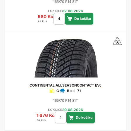
165/70 R14 81T
12.08.2026
EXPEDICE:
980 Kč
za kus
CONTINENTAL
ALLSEASONCONTACT EVc
C
B
71
165/70 R14 81T
10.08.2026
EXPEDICE:
1 676 Kč
za kus