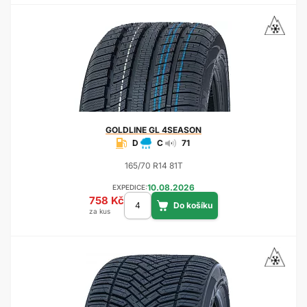
GOLDLINE
GL 4SEASON
D
C
71
165/70 R14 81T
10.08.2026
EXPEDICE:
758 Kč
za kus