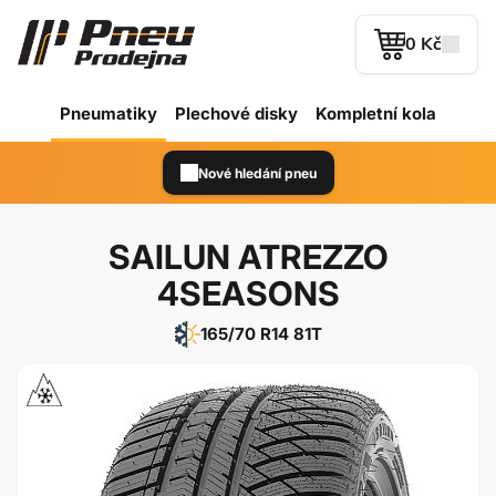
0 Kč
Pneumatiky
Plechové
disky
Kompletní kola
Nové hledání pneu
SAILUN ATREZZO
4SEASONS
165/70 R14 81T