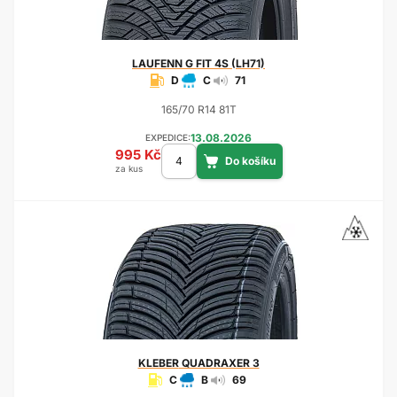
LAUFENN
G FIT 4S (LH71)
D
C
71
165/70 R14 81T
13.08.2026
EXPEDICE:
995 Kč
za kus
KLEBER
QUADRAXER 3
C
B
69