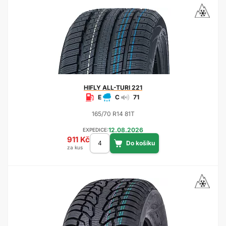
HIFLY
ALL-TURI 221
E
C
71
165/70 R14 81T
12.08.2026
EXPEDICE:
911 Kč
za kus