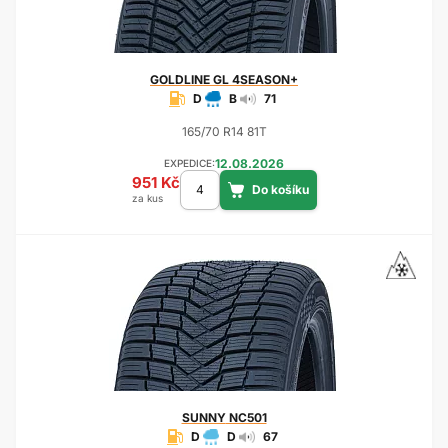
GOLDLINE
GL 4SEASON+
D
B
71
165/70 R14 81T
12.08.2026
EXPEDICE:
951 Kč
za kus
SUNNY
NC501
D
D
67