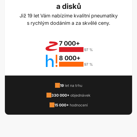
a disků
Již 19 let Vám nabízíme kvalitní pneumatiky
s rychlým dodáním a za skvělé ceny.
7 000+
97 %
8 000+
97 %
19
let na trhu
330 000+
objednávek
15 000+
hodnocení