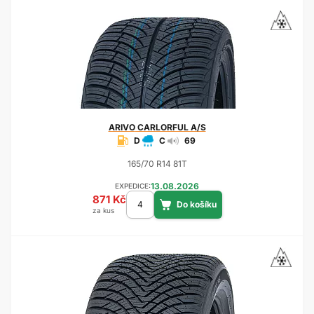
ARIVO
CARLORFUL A/S
D
C
69
165/70 R14 81T
13.08.2026
EXPEDICE:
871 Kč
za kus