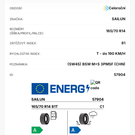
Celoroční
OBDOBÍ:
SAILUN
ZNAČKA:
ROZMĚRY
165/70 R14
(ŠÍŘKA/PROFIL/PALCE):
81
ZÁTĚŽOVÝ INDEX:
T - do 190 KM/H
RYCHLOSTNÍ INDEX:
(SW4S) BSW M+S 3PMSF (CHN)
POZNÁMKA:
57904
ID:
SAILUN
57904
165/70 R14 81T
C1