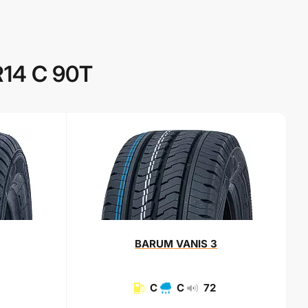
R14 C 90T
BARUM
VANIS 3
C
C
72