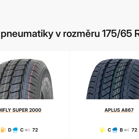
pneumatiky v rozměru 175/65 
HIFLY
SUPER 2000
APLUS
A867
D
C
72
C
B
72