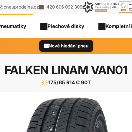
o@pneuprodejna.cz
+420 606 092 306
Pneumatiky
Plechové
disky
Kompletní 
Nové hledání pneu
FALKEN LINAM VAN01
175/65 R14 C 90T