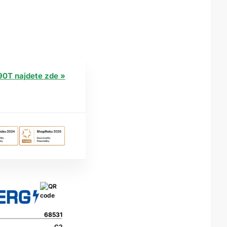
90T najdete zde »
68531
C2