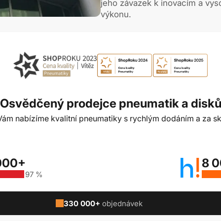
jeho závazek k inovacím a vys
výkonu.
Osvědčený prodejce pneumatik a disk
t Vám nabízíme kvalitní pneumatiky s rychlým dodáním a za sk
000+
8 
97 %
330 000+
objednávek