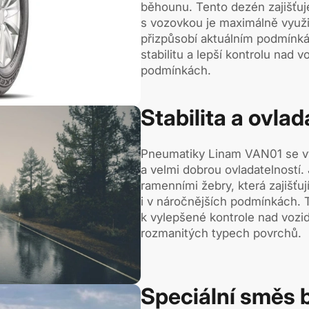
běhounu. Tento dezén zajišťuj
s vozovkou je maximálně využi
přizpůsobí aktuálním podmínká
stabilitu a lepší kontrolu nad 
podmínkách.
Stabilita a ovla
Pneumatiky Linam VAN01 se vy
a velmi dobrou ovladatelností
ramenními žebry, která zajišťuj
i v náročnějších podmínkách. Ty
k vylepšené kontrole nad vozidl
rozmanitých typech povrchů.
Speciální směs