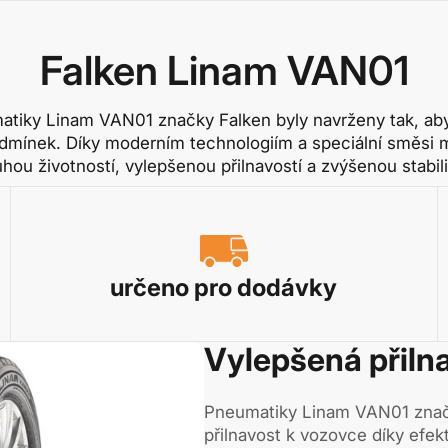
Falken Linam VAN01
tiky Linam VAN01 značky Falken byly navrženy tak, aby
mínek. Díky moderním technologiím a speciální směsi m
uhou životností, vylepšenou přilnavostí a zvýšenou stabili
určeno pro dodávky
Vylepšená přiln
Pneumatiky Linam VAN01 značk
přilnavost k vozovce díky ef