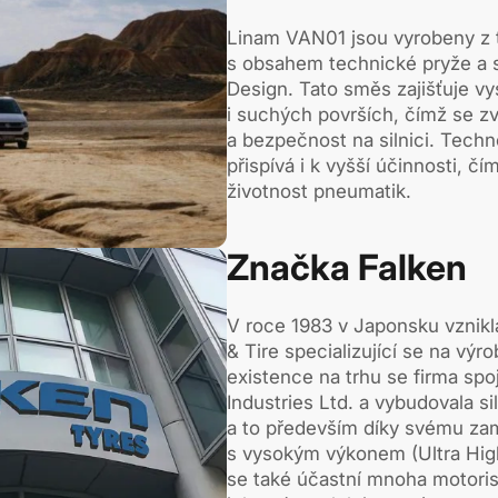
Linam VAN01 jsou vyrobeny z 
s obsahem technické pryže a 
Design. Tato směs zajišťuje v
i suchých površích, čímž se zv
a bezpečnost na silnici. Tech
přispívá i k vyšší účinnosti, č
životnost pneumatik.
Značka Falken
V roce 1983 v Japonsku vznik
& Tire specializující se na vý
existence na trhu se firma sp
Industries Ltd. a vybudovala s
a to především díky svému za
s vysokým výkonem (Ultra Hig
se také účastní mnoha motoris