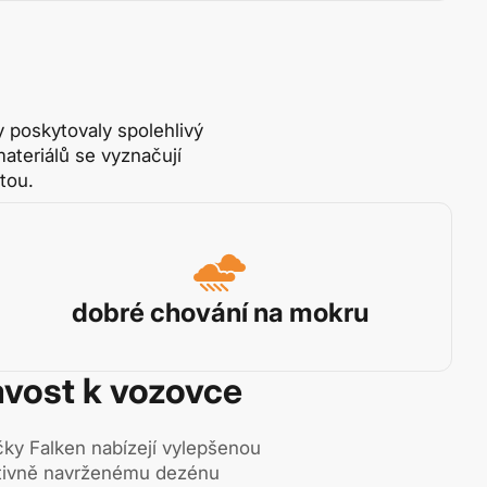
 poskytovaly spolehlivý
ateriálů se vyznačují
tou.
dobré chování na mokru
avost k vozovce
y Falken nabízejí vylepšenou
ektivně navrženému dezénu