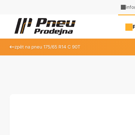
inf
zpět na pneu 175/65 R14 C 90T