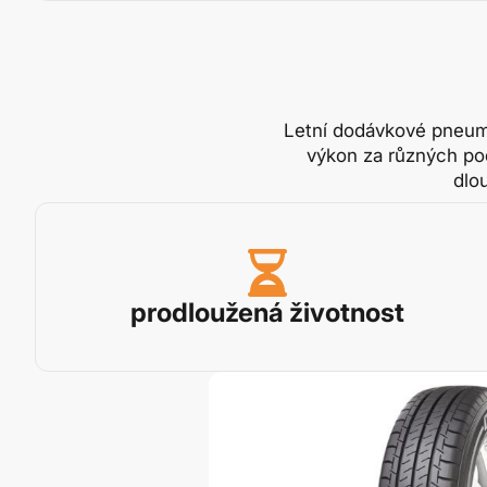
Letní dodávkové pneuma
výkon za různých pod
dlo
prodloužená životnost