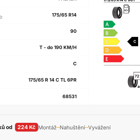
175/65 R14
):
90
C
T - do 190 KM/H
C
72
175/65 R 14 C TL 6PR
a
68531
ků od
224 Kč
Montáž
Nahuštění
Vyvážení