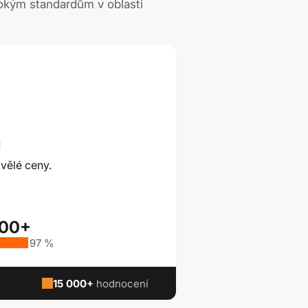
okým standardům v oblasti
ů
vělé ceny.
000+
97 %
15 000+
hodnocení