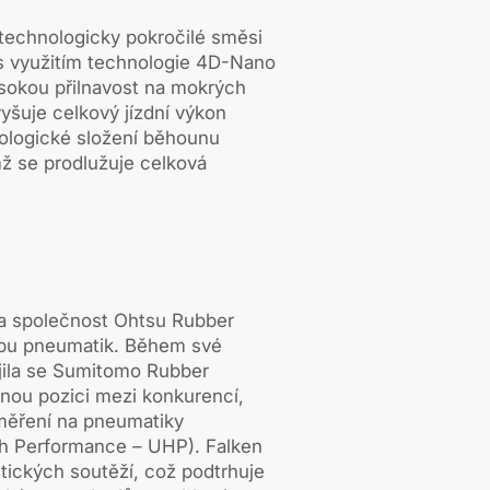
technologicky pokročilé směsi
s využitím technologie 4D-Nano
ysokou přilnavost na mokrých
yšuje celkový jízdní výkon
nologické složení běhounu
ímž se prodlužuje celková
la společnost Ohtsu Rubber
robu pneumatik. Během své
ojila se Sumitomo Rubber
ilnou pozici mezi konkurencí,
měření na pneumatiky
h Performance – UHP). Falken
tických soutěží, což podtrhuje