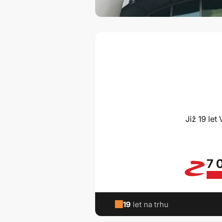
Již 19 le
7 
19
let na trhu