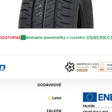
dostupné pneumatiky v rozměru
175/65 R14 C 
EDOSTUPNÁ
DODÁVKOVÉ
Letní
FALKEN
FALKEN
175/65 R14 C 90T