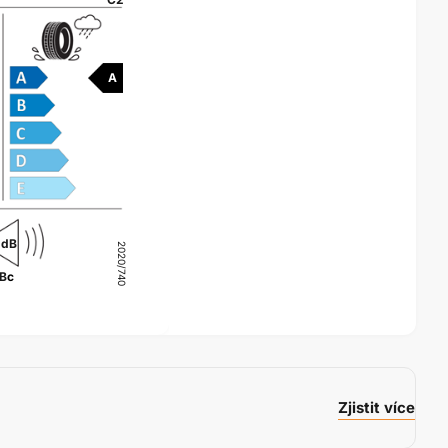
A
 dB
2020/740
B
c
Zjistit více