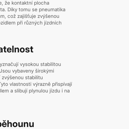
e, že kontaktní plocha
ta. Díky tomu se pneumatika
m, což zajišťuje zvýšenou
vozidlem při různých jízdních
datelnost
značují vysokou stabilitou
. Jsou vybaveny širokými
í zvýšenou stabilitu
to vlastnosti výrazně přispívají
em a slibují plynulou jízdu i na
 běhounu