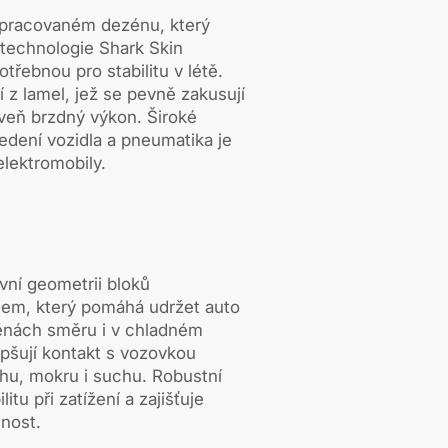
opracovaném dezénu, který
technologie Shark Skin
třebnou pro stabilitu v létě.
 z lamel, jež se pevně zakusují
roveň brzdný výkon. Široké
vedení vozidla a pneumatika je
elektromobily.
vní geometrii bloků
m, který pomáhá udržet auto
měnách směru i v chladném
epšují kontakt s vozovkou
něhu, mokru i suchu. Robustní
itu při zatížení a zajišťuje
lnost.