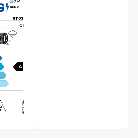
81103
C1
C
2020/740