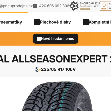
o@pneuprodejna.cz
+420 606 092 306
Pneumatiky
Plechové
disky
Kompletní 
Nové hledání pneu
AL ALLSEASONEXPERT 2
225/65 R17 106V