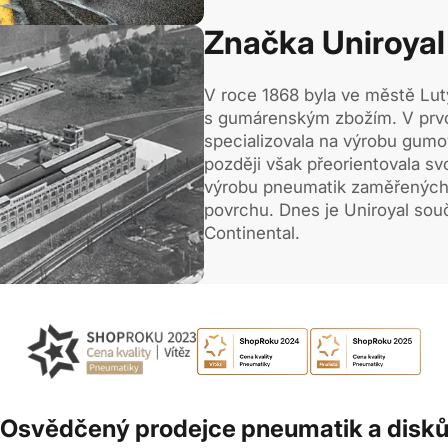
Značka Uniroyal
V roce 1868 byla ve městě Lut
s gumárenským zbožím. V prvo
specializovala na výrobu gum
později však přeorientovala sv
výrobu pneumatik zaměřených
povrchu. Dnes je Uniroyal sou
Continental.
Osvědčený prodejce pneumatik a disk