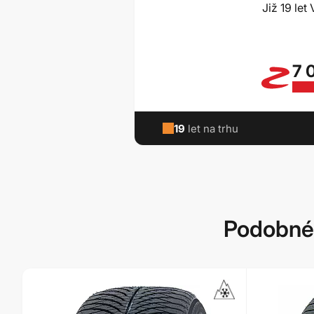
Již 19 le
7 
19
let na trhu
Podobné 