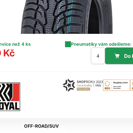
m
více než 4 ks
Pneumatiky vám odešleme:
0 Kč
OFF-ROAD/SUV