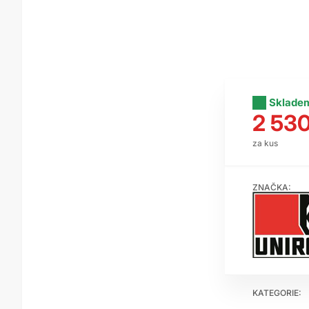
Sklade
2 53
za kus
ZNAČKA:
KATEGORIE: