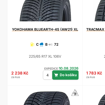
YOKOHAMA
BLUEARTH-4S (AW21) XL
TRACMAX
C
B
72
225/65 R17 XL 106V
10.08.2026
EXPEDICE:
2 238 Kč
1 783 Kč
za kus
za kus