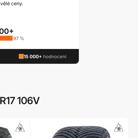
vělé ceny.
000+
97 %
15 000+
hodnocení
 R17 106V