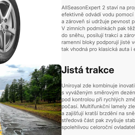
AllSeasonExpert 2 staví na pr
efektivně odvádí vodu pomocí 
a zároveň si udržuje pevnost po
V zimních podmínkách pak těží
do sněhu, posilují trakci a zá
ramenní bloky podporují jisté 
tak vhodná pro klasická auta i 
Jistá trakce
Uniroyal zde kombinuje inovati
s vyváženým směrovým dezéne
pod kontrolou při rychlých z
počasí. Multifunkční lamely zl
a zajišťují kratší brzdění na s
středová část pak zvyšuje stabil
spolehlivou celoroční ovladate