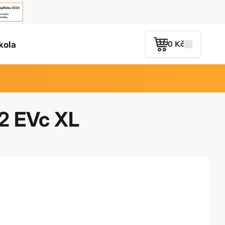
0 Kč
kola
 EVc XL