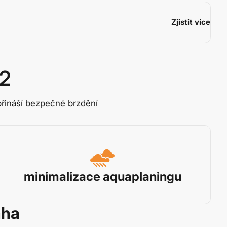
Zjistit více
 2
 přináší bezpečné brzdění
minimalizace aquaplaningu
áha