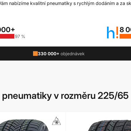
t Vám nabízíme kvalitní pneumatiky s rychlým dodáním a za sk
000+
8 
97 %
330 000+
objednávek
pneumatiky v rozměru 225/65