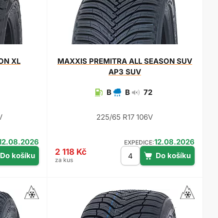
ON XL
MAXXIS
PREMITRA ALL SEASON SUV
AP3 SUV
B
B
72
V
225/65 R17 106V
12.08.2026
12.08.2026
EXPEDICE:
2 118 Kč
za kus