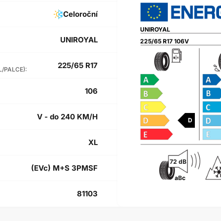
Celoroční
UNIROYAL
UNIROYAL
225/65 R17 106V
225/65 R17
L/PALCE):
106
V - do 240 KM/H
D
XL
72 dB
(EVc) M+S 3PMSF
a
B
c
81103