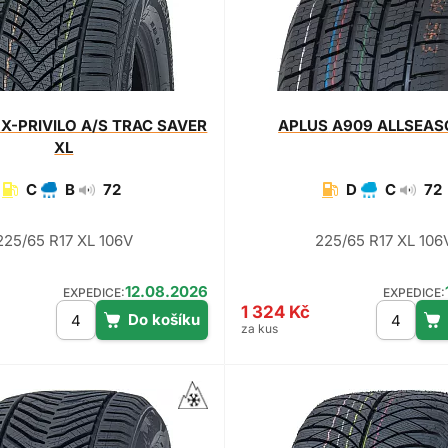
X-PRIVILO A/S TRAC SAVER
APLUS
A909 ALLSEAS
XL
C
B
72
D
C
72
225/65 R17 XL 106V
225/65 R17 XL 106
12.08.2026
EXPEDICE:
EXPEDICE:
1 324 Kč
za kus