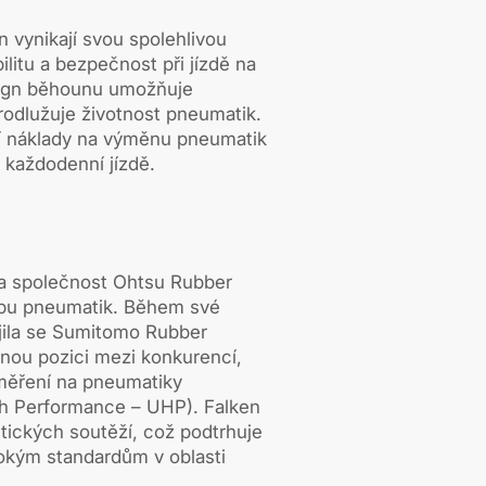
vynikají svou spolehlivou
bilitu a bezpečnost při jízdě na
sign běhounu umožňuje
odlužuje životnost pneumatik.
í náklady na výměnu pneumatik
i každodenní jízdě.
la společnost Ohtsu Rubber
robu pneumatik. Během své
ojila se Sumitomo Rubber
ilnou pozici mezi konkurencí,
měření na pneumatiky
h Performance – UHP). Falken
tických soutěží, což podtrhuje
okým standardům v oblasti