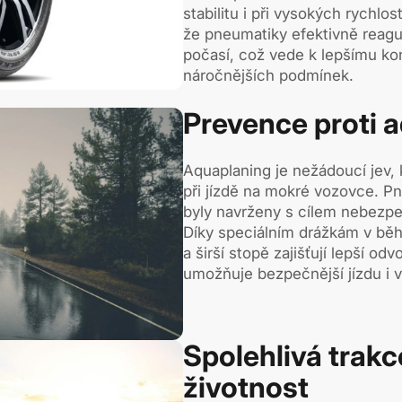
stabilitu i při vysokých rychlo
že pneumatiky efektivně reagu
počasí, což vede k lepšímu ko
náročnějších podmínek.
Prevence proti 
Aquaplaning je nežádoucí jev,
při jízdě na mokré vozovce. 
byly navrženy s cílem nebezpe
Díky speciálním drážkám v běh
a širší stopě zajišťují lepší od
umožňuje bezpečnější jízdu i v
Spolehlivá trakc
životnost