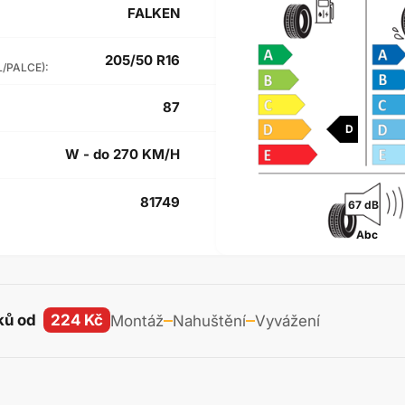
FALKEN
205/50 R16
L/PALCE):
87
D
W - do 270 KM/H
81749
67 dB
A
bc
ků od
224 Kč
Montáž
Nahuštění
Vyvážení