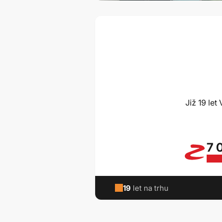
Již 19 le
7 
19
let na trhu