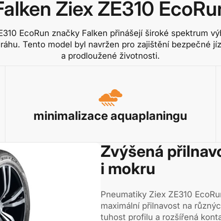
Falken Ziex ZE310 EcoRu
E310 EcoRun značky Falken přinášejí široké spektrum vý
áhu. Tento model byl navržen pro zajištění bezpečné j
a prodloužené životnosti.
minimalizace aquaplaningu
Zvýšená přilnav
i mokru
Pneumatiky Ziex ZE310 EcoRun
maximální přilnavost na různý
tuhost profilu a rozšířená kont