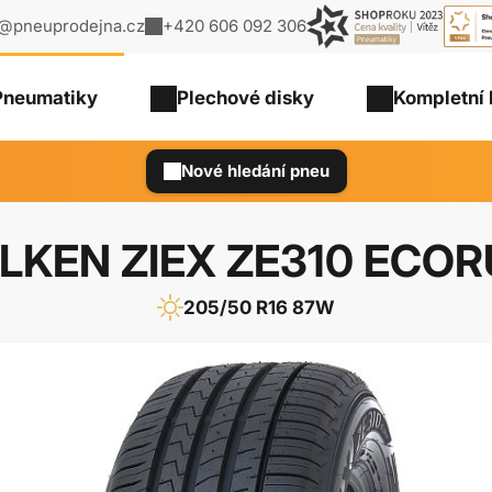
o@pneuprodejna.cz
+420 606 092 306
Pneumatiky
Plechové
disky
Kompletní 
Nové hledání pneu
LKEN ZIEX ZE310 ECO
205/50 R16 87W