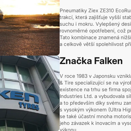
Pneumatiky Ziex ZE310 EcoRun 
trakcí, která zajišťuje vyšší sta
suchu i mokru. Vylepšený de
rovnoměrné opotřebení, což pr
Tato kombinace znamená nižš
a celkově větší spolehlivost př
Značka Falken
V roce 1983 v Japonsku vznik
& Tire specializující se na vý
existence na trhu se firma sp
Industries Ltd. a vybudovala s
a to především díky svému za
s vysokým výkonem (Ultra Hig
se také účastní mnoha motoris
jeho závazek k inovacím a vys
výkonu.