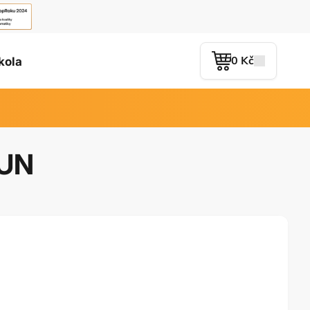
0 Kč
kola
RUN