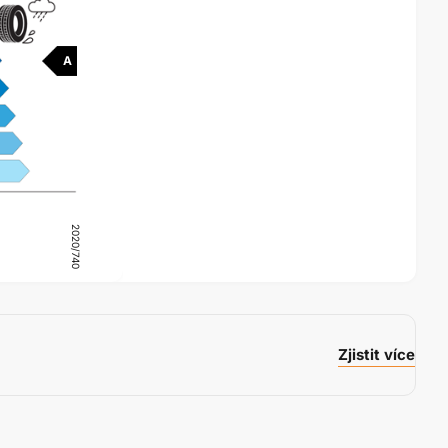
A
2020/740
Zjistit více