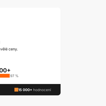
ů
vělé ceny.
000+
97 %
15 000+
hodnocení