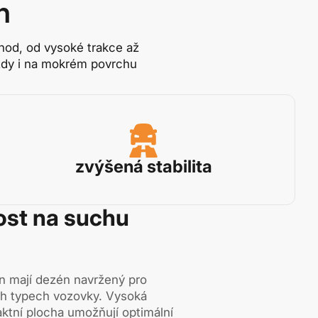
n
hod, od vysoké trakce až
ízdy i na mokrém povrchu
zvýšená stabilita
ost na suchu
 mají dezén navržený pro
ch typech vozovky. Vysoká
aktní plocha umožňují optimální