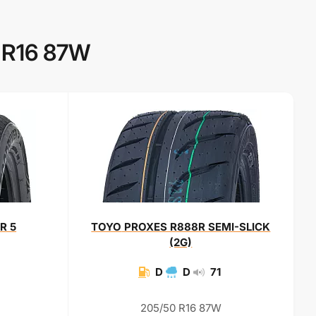
 R16 87W
R 5
TOYO
PROXES R888R SEMI-SLICK
(2G)
D
D
71
205/50 R16 87W