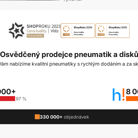
Osvědčený prodejce pneumatik a disk
t Vám nabízíme kvalitní pneumatiky s rychlým dodáním a za sk
000+
8 
97 %
330 000+
objednávek