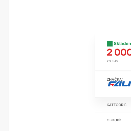
Sklade
2 00
za kus
ZNAČKA:
KATEGORIE:
OBDOBÍ: