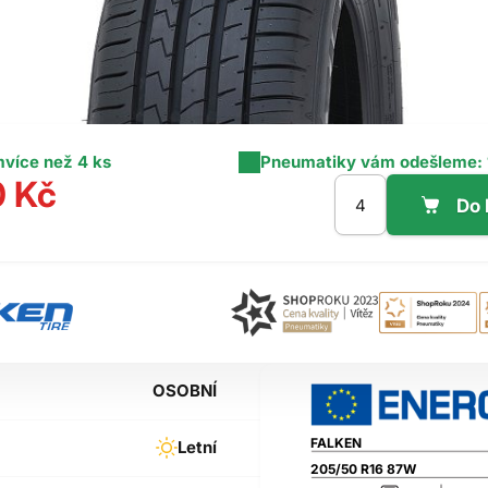
m
více než 4 ks
Pneumatiky vám odešleme:
0 Kč
OSOBNÍ
FALKEN
Letní
205/50 R16 87W