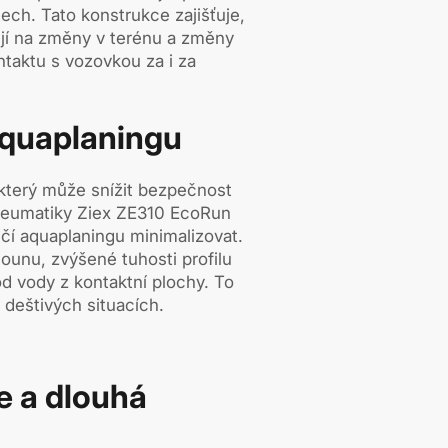
stech. Tato konstrukce zajišťuje,
jí na změny v terénu a změny
ntaktu s vozovkou za i za
aquaplaningu
 který může snížit bezpečnost
Pneumatiky Ziex ZE310 EcoRun
čí aquaplaningu minimalizovat.
ounu, zvýšené tuhosti profilu
vod vody z kontaktní plochy. To
 deštivých situacích.
e a dlouhá