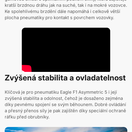
kratší brzdnou dráhu jak na suché, tak i na mokré vozovce.
Ke spolehlivému brzdění dále napomáhá i celkově větší
plocha pneumatiky pro kontakt s povrchem vozovky.
Zvýšená stabilita a ovladatelnost
Klíčová je pro pneumatiku Eagle F1 Asymmetric 5 i její
zvýšená stabilita a odolnost, čehož je dosaženo zejména
díky pevnému spojení se svým běhounem. Dobré ovládání
a přesný přenos síly je pak zajištěn díky speciální ochraně
ráfku před obrubníky.