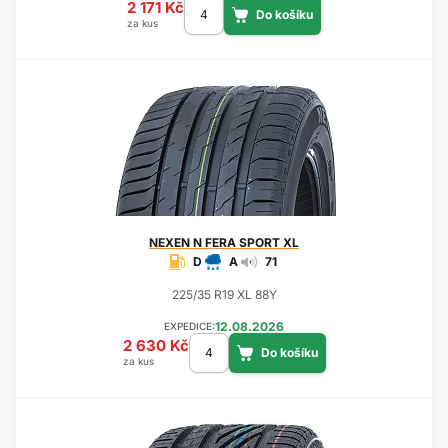
2 171 Kč
za kus
NEXEN
N FERA SPORT XL
D
A
71
225/35 R19 XL 88Y
12.08.2026
EXPEDICE:
2 630 Kč
za kus