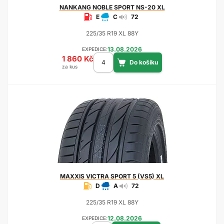
NANKANG
NOBLE SPORT NS-20 XL
E
C
72
225/35 R19 XL 88Y
13.08.2026
EXPEDICE:
1 860 Kč
za kus
MAXXIS
VICTRA SPORT 5 (VS5) XL
D
A
72
225/35 R19 XL 88Y
12.08.2026
EXPEDICE: