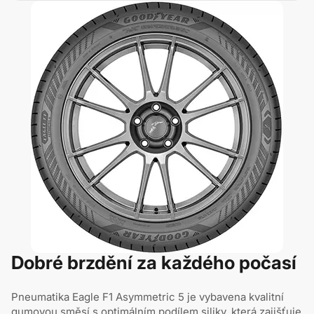
Dobré brzdění za každého počasí
Pneumatika Eagle F1 Asymmetric 5 je vybavena kvalitní
gumovou směsí s optimálním podílem siliky, která zajišťuje