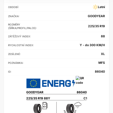
Letní
OBDOBÍ:
GOODYEAR
ZNAČKA:
ROZMĚRY
225/35 R19
(ŠÍŘKA/PROFIL/PALCE):
88
ZÁTĚŽOVÝ INDEX:
Y - do 300 KM/H
RYCHLOSTNÍ INDEX:
XL
ZESÍLENÉ:
MFS
POZNÁMKA:
86040
ID:
GOODYEAR
86040
225/35 R19 88Y
C1