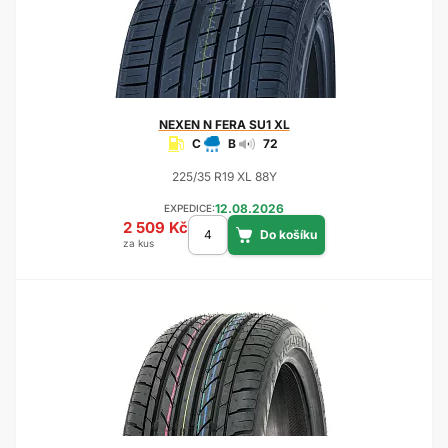
NEXEN
N FERA SU1 XL
C
B
72
225/35 R19 XL 88Y
12.08.2026
EXPEDICE:
2 509 Kč
za kus