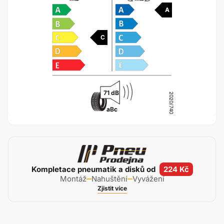
A
C
71 dB
2020/740
a
B
c
Kompletace pneumatik a disků od
224 Kč
Montáž
Nahuštění
Vyvážení
Zjistit více