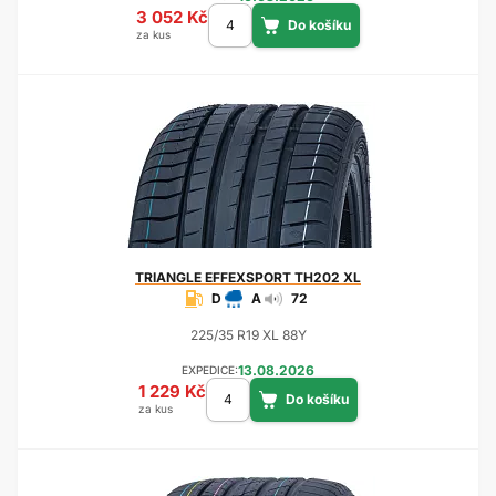
3 052 Kč
za kus
TRIANGLE
EFFEXSPORT TH202 XL
D
A
72
225/35 R19 XL 88Y
13.08.2026
EXPEDICE:
1 229 Kč
za kus