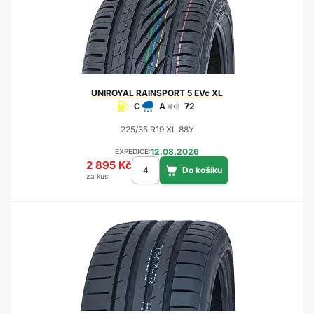
UNIROYAL
RAINSPORT 5 EVc XL
C
A
72
225/35 R19 XL 88Y
12.08.2026
EXPEDICE:
2 895 Kč
za kus