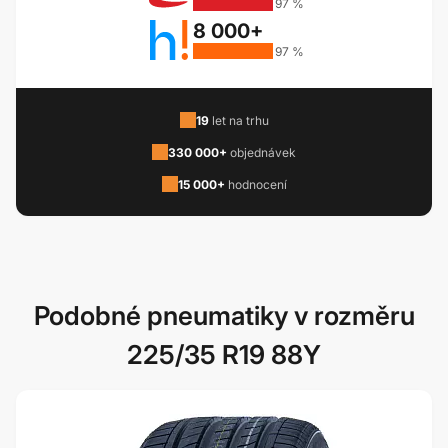
97 %
8 000+
97 %
19
let na trhu
330 000+
objednávek
15 000+
hodnocení
Podobné pneumatiky v rozměru
225/35 R19 88Y