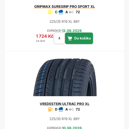
GRIPMAX
SUREGRIP PRO SPORT XL
C
A
72
225/35 R19 XL 88Y
12.08.2026
EXPEDICE:
1 724 Kč
za kus
VREDESTEIN
ULTRAC PRO XL
D
A
72
225/35 R19 XL 88Y
10.08.2026
EXPEDICE: