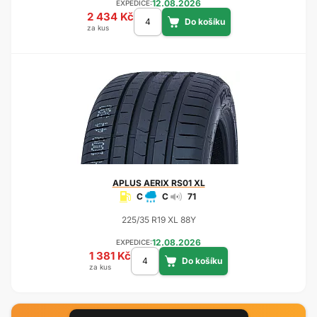
12.08.2026
EXPEDICE:
2 434 Kč
za kus
APLUS
AERIX RS01 XL
C
C
71
225/35 R19 XL 88Y
12.08.2026
EXPEDICE:
1 381 Kč
za kus