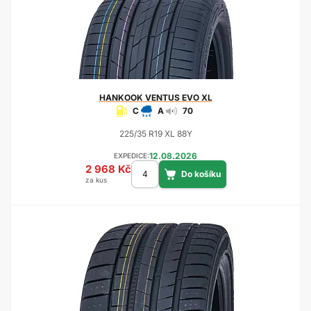
HANKOOK
VENTUS EVO XL
C
A
70
225/35 R19 XL 88Y
12.08.2026
EXPEDICE:
2 968 Kč
za kus