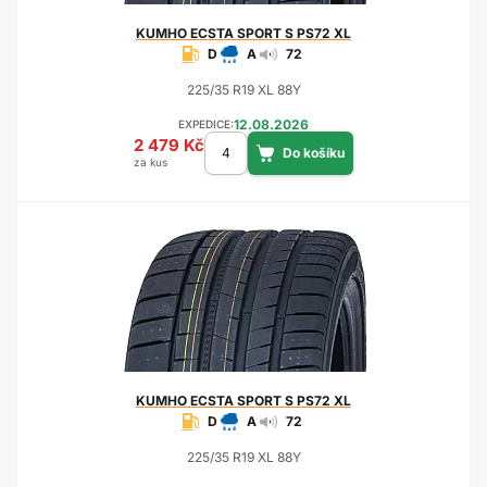
KUMHO
ECSTA SPORT S PS72 XL
D
A
72
225/35 R19 XL 88Y
12.08.2026
EXPEDICE:
2 479 Kč
za kus
KUMHO
ECSTA SPORT S PS72 XL
D
A
72
225/35 R19 XL 88Y