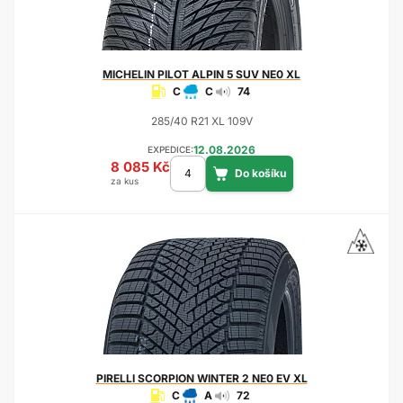
MICHELIN
PILOT ALPIN 5 SUV NE0 XL
C
C
74
285/40 R21 XL 109V
12.08.2026
EXPEDICE:
8 085 Kč
za kus
PIRELLI
SCORPION WINTER 2 NE0 EV XL
C
A
72