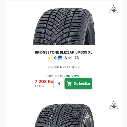
BRIDGESTONE
BLIZZAK LM005 XL
C
A
73
285/40 R21 XL 109V
10.08.2026
EXPEDICE:
7 208 Kč
za kus