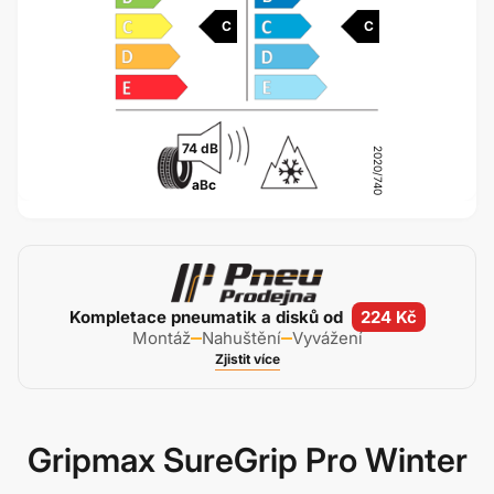
C
C
74 dB
2020/740
a
B
c
Kompletace pneumatik a disků od
224 Kč
Montáž
Nahuštění
Vyvážení
Zjistit více
Gripmax SureGrip Pro Winter