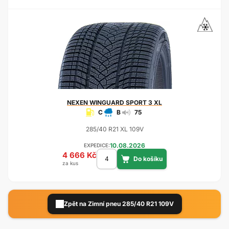
NEXEN
WINGUARD SPORT 3 XL
C
B
75
285/40 R21 XL 109V
10.08.2026
EXPEDICE:
4 666 Kč
za kus
Zpět na Zimní pneu 285/40 R21 109V