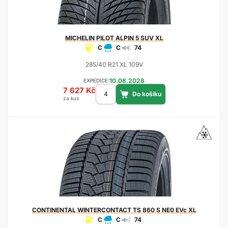
MICHELIN
PILOT ALPIN 5 SUV XL
C
C
74
285/40 R21 XL 109V
10.08.2026
EXPEDICE:
7 627 Kč
za kus
CONTINENTAL
WINTERCONTACT TS 860 S NE0 EVc XL
C
C
74