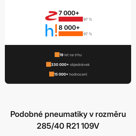
7 000+
97 %
8 000+
97 %
19
let na trhu
330 000+
objednávek
15 000+
hodnocení
Podobné pneumatiky v rozměru
285/40 R21 109V