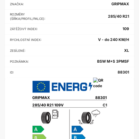
GRIPMAX
ZNAČKA:
ROZMĚRY
285/40 R21
(ŠÍŘKA/PROFIL/PALCE):
109
ZÁTĚŽOVÝ INDEX:
V - do 240 KM/H
RYCHLOSTNÍ INDEX:
XL
ZESÍLENÉ:
BSW M+S 3PMSF
POZNÁMKA:
88301
ID:
GRIPMAX
88301
285/40 R21 109V
C1