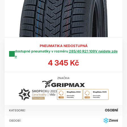
PNEUMATIKA NEDOSTUPNÁ
dostupné pneumatiky v rozměru
285/40 R21 109V najdete zde
»
4 345 Kč
ZNAČKA:
OSOBNÍ
KATEGORIE:
Zimní
OBDOBÍ: