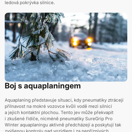
ledová pokrývka silnice.
Boj s aquaplaningem
Aquaplaning představuje situaci, kdy pneumatiky ztrácejí
přilnavost na mokré vozovce kvůli vodě mezi silnicí
a jejich kontaktní plochou. Tento jev může překvapit
i zkušené řidiče, nicméně pneumatiky SureGrip Pro
Winter aquaplaningu aktivně předcházejí a poskytují tak
zvýšenou kontrolu nad vozidlem i za nepříznivých