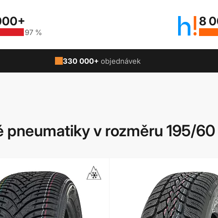
000+
8 
97 %
330 000+
objednávek
 pneumatiky v rozměru 195/60