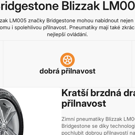
ridgestone Blizzak LM0
zzak LM005 značky Bridgestone mohou nabídnout nejen
tomu i spolehlivou přilnavost. Pneumatiky mají také zkrá
nejlepší ovládání.
dobrá přilnavost
Kratší brzdná dr
přilnavost
Zimní pneumatiky Blizzak LM0
Bridgestone se díky technolo
pochlubit dobrou přilnavostí n