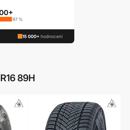
000+
97 %
15 000+
hodnocení
 R16 89H