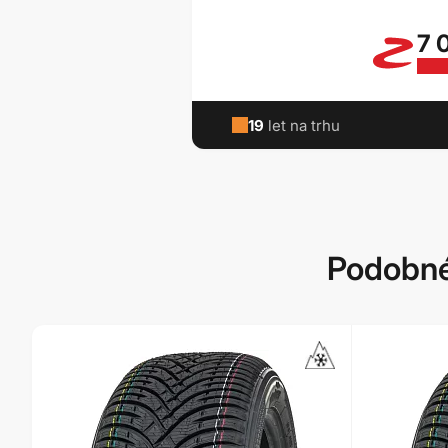
7 
19
let na trhu
Podobné