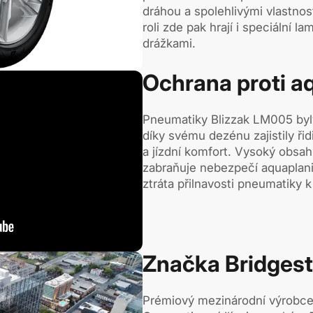
dráhou a spolehlivými vlastnos
roli zde pak hrají i speciální 
drážkami.
Ochrana proti a
Pneumatiky Blizzak LM005 byly
díky svému dezénu zajistily ř
a jízdní komfort. Vysoký obsah
zabraňuje nebezpečí aquaplani
ztráta přilnavosti pneumatiky 
Značka Bridges
Prémiový mezinárodní výrobce