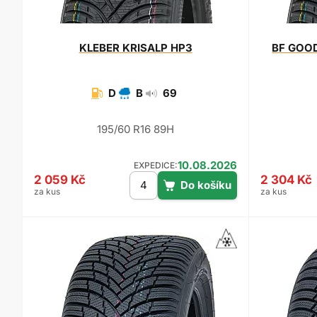
KLEBER
KRISALP HP3
BF GOO
D
B
69
195/60 R16 89H
10.08.2026
EXPEDICE:
2 059 Kč
2 304 Kč
za kus
za kus