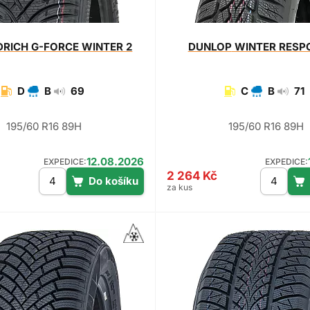
DRICH
G-FORCE WINTER 2
DUNLOP
WINTER RESP
D
B
69
C
B
71
195/60 R16 89H
195/60 R16 89H
12.08.2026
EXPEDICE:
EXPEDICE:
2 264 Kč
za kus