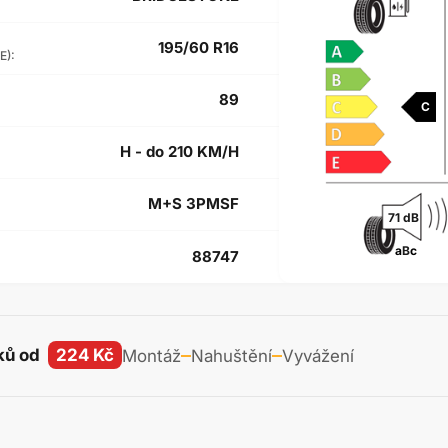
195/60 R16
E):
89
C
H - do 210 KM/H
M+S 3PMSF
71 dB
a
B
c
88747
ků od
224 Kč
Montáž
Nahuštění
Vyvážení