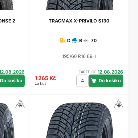
ONSE 2
TRACMAX
X-PRIVILO S130
D
B
70
195/60 R16 89H
12.08.2026
12.08.2026
EXPEDICE:
1 265 Kč
za kus