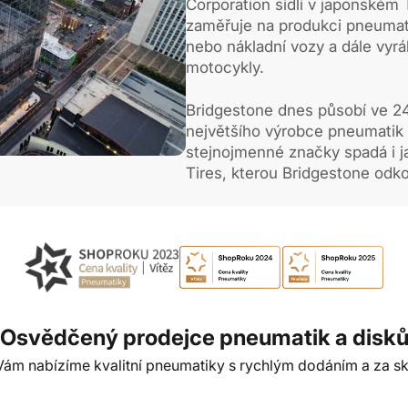
Corporation sídlí v japonském 
zaměřuje na produkci pneumati
nebo nákladní vozy a dále vyráb
motocykly.
Bridgestone dnes působí ve 24
největšího výrobce pneumatik 
stejnojmenné značky spadá i j
Tires, kterou Bridgestone odko
Osvědčený prodejce pneumatik a disk
t Vám nabízíme kvalitní pneumatiky s rychlým dodáním a za sk