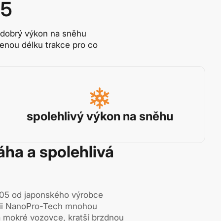
05
 dobrý výkon na sněhu
cenou délku trakce pro co
spolehlivý výkon na sněhu
áha a spolehlivá
05 od japonského výrobce
gii NanoPro-Tech mnohou
a mokré vozovce, kratší brzdnou