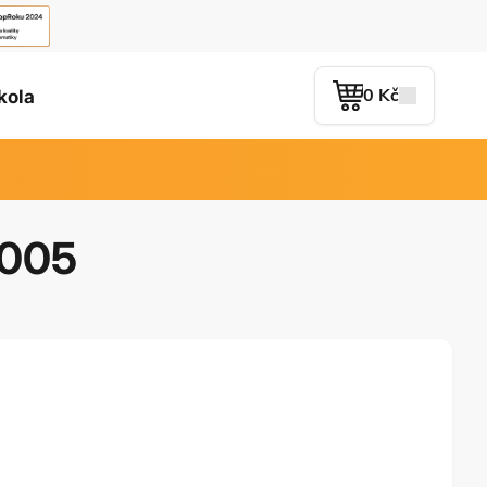
0 Kč
kola
M005