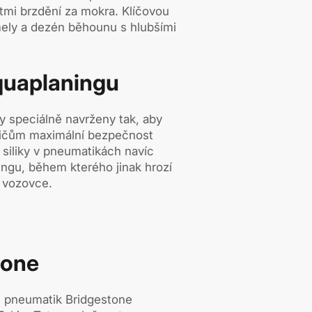
tmi brzdění za mokra. Klíčovou
lamely a dezén běhounu s hlubšími
quaplaningu
 speciálně navrženy tak, aby
idičům maximální bezpečnost
 siliky v pneumatikách navíc
ngu, během kterého jinak hrozí
k vozovce.
tone
 pneumatik Bridgestone