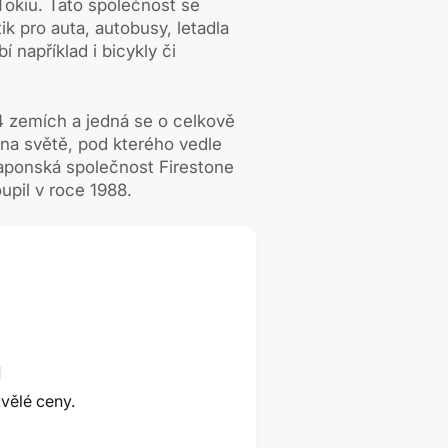
Tokiu. Tato společnost se
k pro auta, autobusy, letadla
í například i bicykly či
 zemích a jedná se o celkově
na světě, pod kterého vedle
aponská společnost Firestone
upil v roce 1988.
ů
vělé ceny.