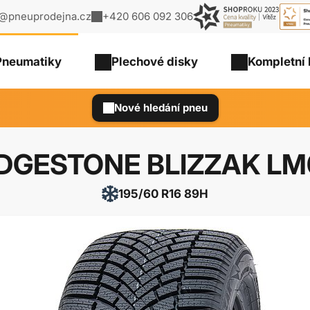
o@pneuprodejna.cz
+420 606 092 306
Pneumatiky
Plechové
disky
Kompletní 
Nové hledání pneu
DGESTONE BLIZZAK L
195/60 R16 89H