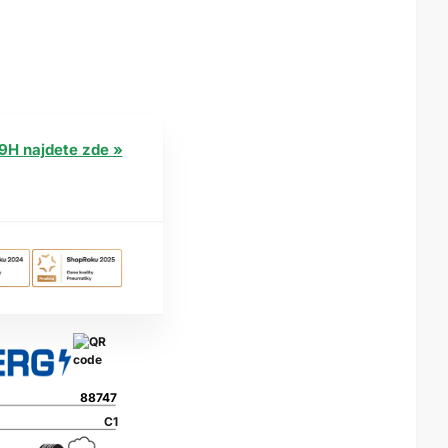
9H najdete zde »
88747
C1