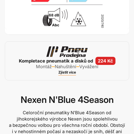
68 dB
2020/740
A
bc
Kompletace pneumatik a disků od
224 Kč
Montáž
Nahuštění
Vyvážení
Zjistit více
Nexen N'Blue 4Season
Celoroční pneumatiky N'Blue 4Season od
jihokorejského výrobce Nexen jsou spolehlivou
a bezpečnou volbou pro všechna roční období. Obstojí
i v nehostinném počasí a nezaskočí je sníh, déšť ani