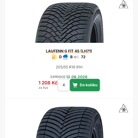
LAUFENN
G FIT 4S (LH71)
D
B
72
205/55 R16 91H
12.08.2026
EXPEDICE:
1 208 Kč
za kus