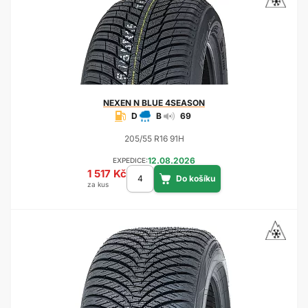
NEXEN
N BLUE 4SEASON
D
B
69
205/55 R16 91H
12.08.2026
EXPEDICE:
1 517 Kč
za kus