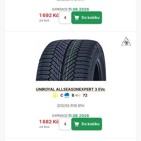
11.08.2026
EXPEDICE:
1 692 Kč
za kus
UNIROYAL
ALLSEASONEXPERT 3 EVc
C
B
72
205/55 R16 91H
11.08.2026
EXPEDICE:
1 682 Kč
za kus