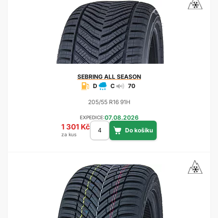
SEBRING
ALL SEASON
D
C
70
205/55 R16 91H
07.08.2026
EXPEDICE:
1 301 Kč
za kus