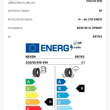
205/55 R16
(ŠÍŘKA/PROFIL/PALCE):
91
ZÁTĚŽOVÝ INDEX:
H - do 210 KM/H
RYCHLOSTNÍ INDEX:
BSW M+S 3PMSF
POZNÁMKA:
89793
ID:
NEXEN
89793
205/55 R16 91H
C1
B
D