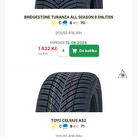
BRIDGESTONE
TURANZA ALL SEASON 6 ENLITEN
C
B
70
205/55 R16 91H
12.08.2026
EXPEDICE:
1 832 Kč
za kus
TOYO
CELSIUS AS2
C
B
71
205/55 R16 91H