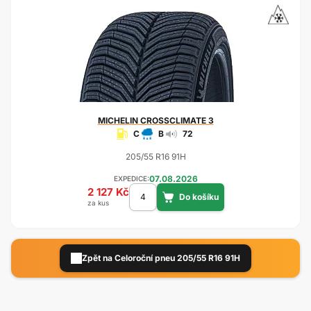
MICHELIN
CROSSCLIMATE 3
C
B
72
205/55 R16 91H
07.08.2026
EXPEDICE:
2 127 Kč
za kus
Zpět na Celoroční pneu 205/55 R16 91H