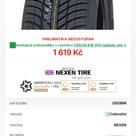
PNEUMATIKA NEDOSTUPNÁ
dostupné pneumatiky v rozměru
205/55 R16 91H najdete zde »
1 619 Kč
ZNAČKA:
OSOBNÍ
KATEGORIE:
Celoroční
OBDOBÍ:
NEXEN
ZNAČKA:
ROZMĚRY