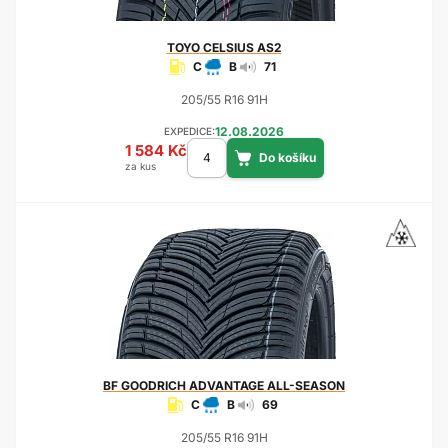
TOYO
CELSIUS AS2
C
B
71
205/55 R16 91H
12.08.2026
EXPEDICE:
1 584 Kč
za kus
BF GOODRICH
ADVANTAGE ALL-SEASON
C
B
69
205/55 R16 91H