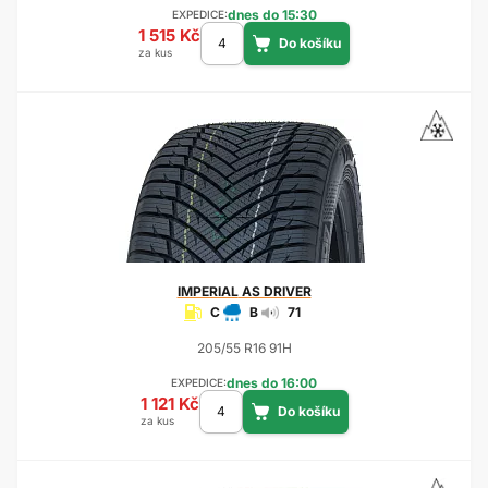
dnes do 15:30
EXPEDICE:
1 515 Kč
za kus
IMPERIAL
AS DRIVER
C
B
71
205/55 R16 91H
dnes do 16:00
EXPEDICE:
1 121 Kč
za kus