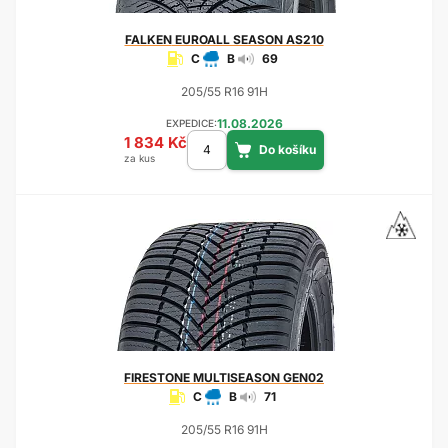
FALKEN
EUROALL SEASON AS210
C
B
69
205/55 R16 91H
11.08.2026
EXPEDICE:
1 834 Kč
za kus
FIRESTONE
MULTISEASON GEN02
C
B
71
205/55 R16 91H