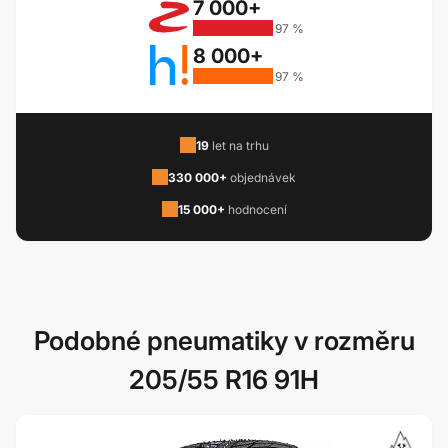
7 000+
97 %
8 000+
97 %
19
let na trhu
330 000+
objednávek
15 000+
hodnocení
Podobné pneumatiky v rozměru
205/55 R16 91H