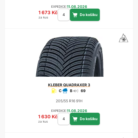
11.08.2026
EXPEDICE:
1 673 Kč
za kus
KLEBER
QUADRAXER 3
C
B
69
205/55 R16 91H
11.08.2026
EXPEDICE:
1 630 Kč
za kus