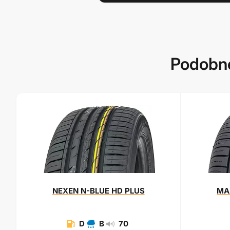
Podobné
NEXEN
N-BLUE HD PLUS
MA
D
B
70