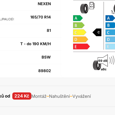
NEXEN
165/70 R14
L/PALCE):
81
C
T - do 190 KM/H
BSW
69 dB
a
B
c
89802
ků od
224 Kč
Montáž
Nahuštění
Vyvážení