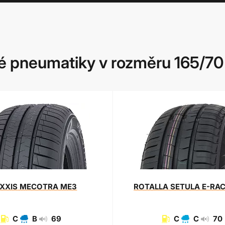
 pneumatiky v rozměru 165/70
XXIS
MECOTRA ME3
ROTALLA
SETULA E-RAC
C
B
69
C
C
70