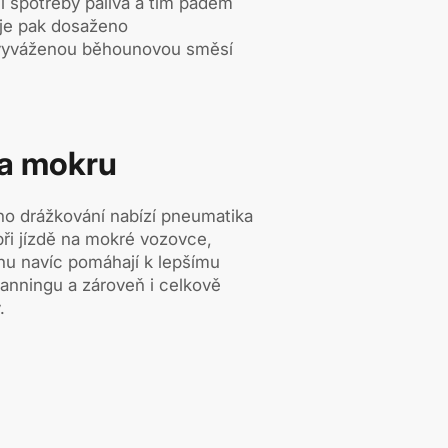
í spotřeby paliva a tím pádem
 je pak dosaženo
 vyváženou běhounovou směsí
na mokru
ho drážkování nabízí pneumatika
při jízdě na mokré vozovce,
nu navíc pomáhají k lepšímu
anningu a zároveň i celkově
.