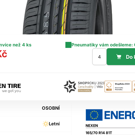
m
více než 4 ks
Pneumatiky vám odešleme:
Kč
OSOBNÍ
Letní
NEXEN
165/70 R14 81T