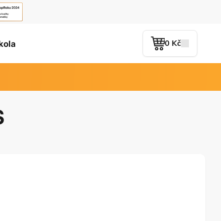
0 Kč
kola
S