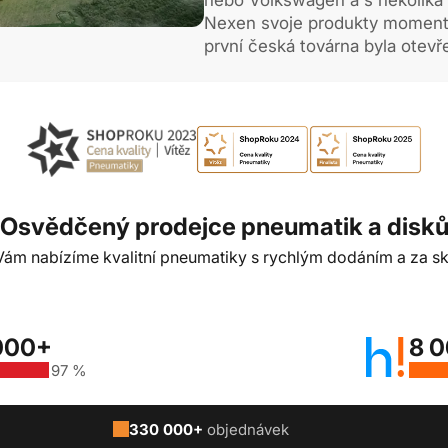
Nexen svoje produkty momentál
první česká továrna byla otevř
Osvědčený prodejce pneumatik a disk
t Vám nabízíme kvalitní pneumatiky s rychlým dodáním a za sk
000+
8 
97 %
330 000+
objednávek