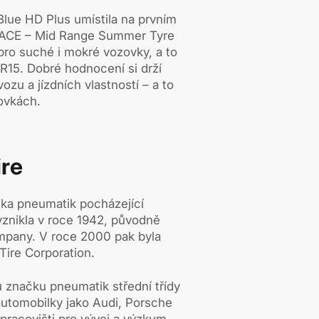
lue HD Plus umístila na prvním
u ACE – Mid Range Summer Tyre
pro suché i mokré vozovky, a to
R15. Dobré hodnocení si drží
zu a jízdních vlastností – a to
ovkách.
re
čka pneumatik pocházející
vznikla v roce 1942, původně
pany. V roce 2000 pak byla
ire Corporation.
 značku pneumatik střední třídy
utomobilky jako Audi, Porsche
pracovišti pro vývoj a výzkum.