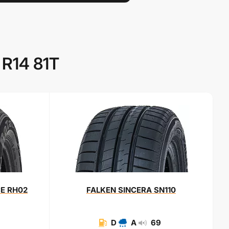
 R14 81T
E RH02
FALKEN
SINCERA SN110
D
A
69