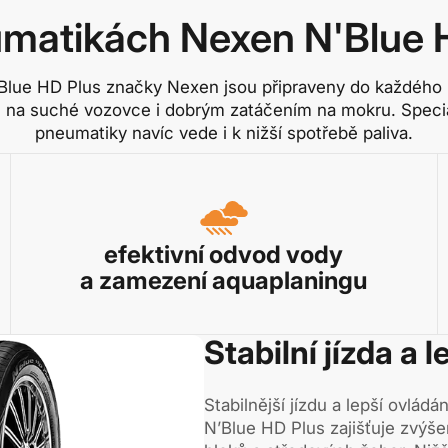
matikách Nexen N'Blue 
Blue HD Plus značky Nexen jsou připraveny do každého 
m na suché vozovce i dobrým zatáčením na mokru. Speciá
pneumatiky navíc vede i k nižší spotřebě paliva.
efektivní odvod vody
a zamezení aquaplaningu
Stabilní jízda a 
Stabilnější jízdu a lepší ovlád
N’Blue HD Plus zajišťuje zvýš