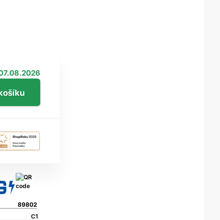
07.08.2026
89802
C1