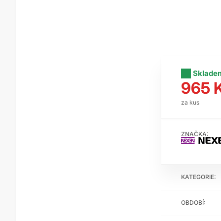
Sklade
965 
za kus
ZNAČKA:
KATEGORIE:
OBDOBÍ: