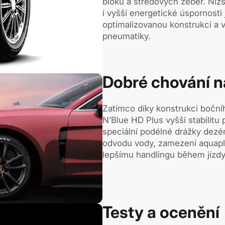
bloků a středových žeber. Nižš
i vyšší energetické úspornosti
optimalizovanou konstrukcí a
pneumatiky.
Dobré chování 
Zatímco díky konstrukci boční
N’Blue HD Plus vyšší stabilitu 
speciální podélné drážky dezé
odvodu vody, zamezení aquapl
lepšímu handlingu během jízdy
Testy a ocenění