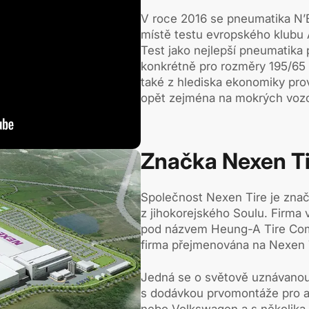
V roce 2016 se pneumatika N’B
místě testu evropského klub
Test jako nejlepší pneumatika 
konkrétně pro rozměry 195/65 
také z hlediska ekonomiky provo
opět zejména na mokrých voz
Značka Nexen Ti
Společnost Nexen Tire je zna
z jihokorejského Soulu. Firma 
pod názvem Heung-A Tire Com
firma přejmenována na Nexen T
Jedná se o světově uznávanou
s dodávkou prvomontáže pro a
nebo Volkswagen a s několika 