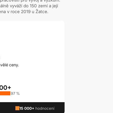
ně vyváží do 150 zemí a její
ena v roce 2019 u Žatce.
ů
vělé ceny.
000+
97 %
15 000+
hodnocení