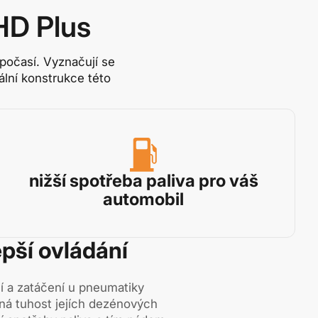
HD Plus
počasí. Vyznačují se
lní konstrukce této
nižší spotřeba paliva pro váš
automobil
lepší ovládání
ání a zatáčení u pneumatiky
ená tuhost jejích dezénových