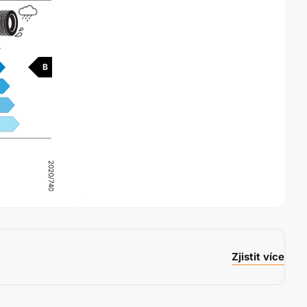
B
2020/740
Zjistit více