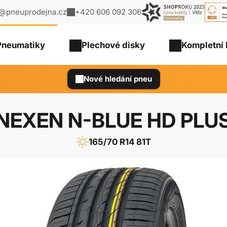
o@pneuprodejna.cz
+420 606 092 306
Pneumatiky
Plechové
disky
Kompletní 
Nové hledání pneu
NEXEN N-BLUE HD PLU
165/70 R14 81T