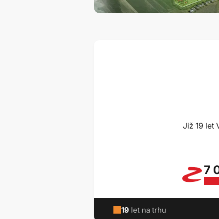
Již 19 le
7 
19
let na trhu