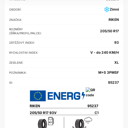
Zimní
OBDOBÍ:
RIKEN
ZNAČKA:
ROZMĚRY
205/50 R17
(ŠÍŘKA/PROFIL/PALCE):
93
ZÁTĚŽOVÝ INDEX:
V - do 240 KM/H
RYCHLOSTNÍ INDEX:
XL
ZESÍLENÉ:
M+S 3PMSF
POZNÁMKA:
95237
ID:
RIKEN
95237
205/50 R17 93V
C1