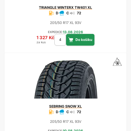
TRIANGLE
WINTERX TW401 XL
D
C
72
205/50 R17 XL 93V
13.08.2026
EXPEDICE:
1 327 Kč
za kus
SEBRING
SNOW XL
D
C
72
205/50 R17 XL 93V
10.08.2026
EXPEDICE: