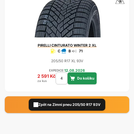
PIRELLI
CINTURATO WINTER 2 XL
C
B
71
205/50 R17 XL 93V
12.08.2026
EXPEDICE:
2 591 Kč
za kus
Zpět na Zimní pneu 205/50 R17 93V