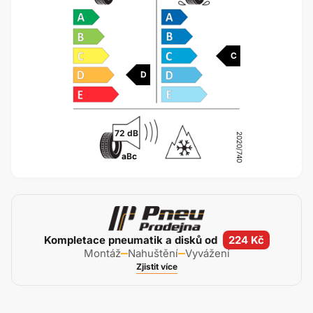
C
D
72 dB
2020/740
a
B
c
Kompletace pneumatik a disků od
224 Kč
Montáž
Nahuštění
Vyvážení
Zjistit více