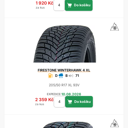
1 920 Kč
za kus
FIRESTONE
WINTERHAWK 4 XL
D
B
71
205/50 R17 XL 93V
10.08.2026
EXPEDICE:
2 359 Kč
za kus