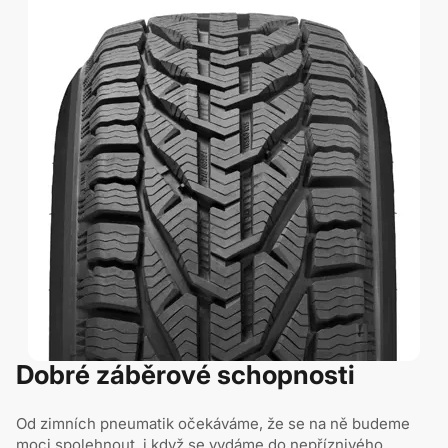
Dobré záběrové schopnosti
Od zimních pneumatik očekáváme, že se na ně budeme
moci spolehnout, i když se vydáme do nepříznivého