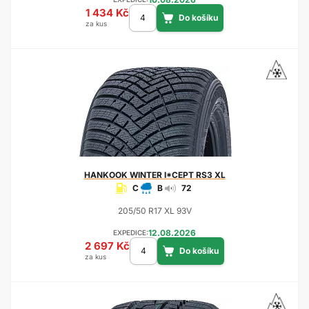
1 434 Kč
za kus
HANKOOK
WINTER I*CEPT RS3 XL
C
B
72
205/50 R17 XL 93V
12.08.2026
EXPEDICE:
2 697 Kč
za kus