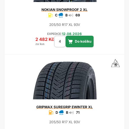
NOKIAN
SNOWPROOF 2 XL
C
B
69
205/50 R17 XL 93V
12.08.2026
EXPEDICE:
2 482 Kč
za kus
GRIPMAX
SUREGRIP EWINTER XL
D
B
71
205/50 R17 XL 93V