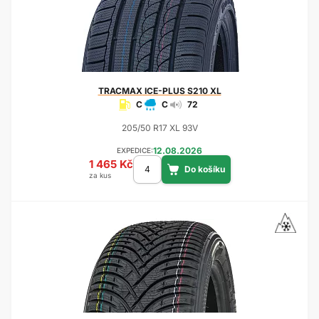
TRACMAX
ICE-PLUS S210 XL
C
C
72
205/50 R17 XL 93V
12.08.2026
EXPEDICE:
1 465 Kč
za kus