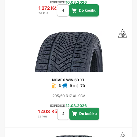
10.08.2026
EXPEDICE:
1 272 Kč
za kus
NOVEX
WIN 5D XL
D
B
70
205/50 R17 XL 93V
12.08.2026
EXPEDICE:
1 403 Kč
za kus