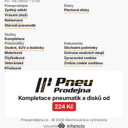
Po – Pá: 09:00 – 17:00
Pneuprodejna
Disky
Zpětný odběr
Plechové disky
Vrácení zboží
Reklamace
Stárnutí pneumatik
Služby
Kompletace
Pneumatiky
Dokumenty
Osobní, SUV a dodávky
Obchodní podmínky
Motorkové
Ochrana osobních údajů
Čtyřkolkové
Zpracování cookies
Veteránské
Změna cookie souhlasu
Přívěsové
Kompletace pneumatik a disků od
224 Kč
Pneuprodejna.cz - © 2026 Všechna práva vyhrazena
Vytvořilo