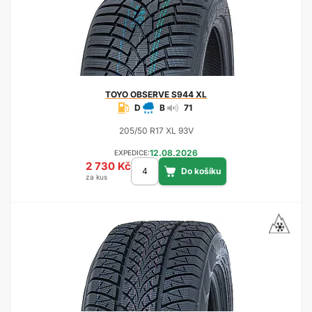
TOYO
OBSERVE S944 XL
D
B
71
205/50 R17 XL 93V
12.08.2026
EXPEDICE:
2 730 Kč
za kus