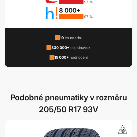
97 %
8 000+
97 %
19
let na trhu
330 000+
objednávek
15 000+
hodnocení
Podobné pneumatiky v rozměru
205/50 R17 93V