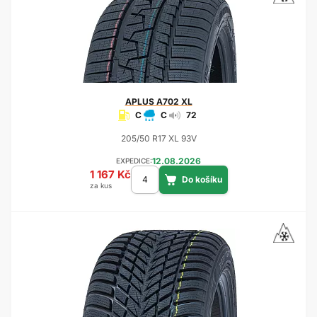
APLUS
A702 XL
C
C
72
205/50 R17 XL 93V
12.08.2026
EXPEDICE:
1 167 Kč
za kus