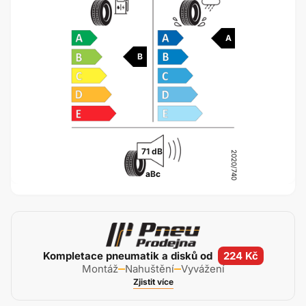
A
B
71 dB
2020/740
a
B
c
Kompletace pneumatik a disků od
224 Kč
Montáž
Nahuštění
Vyvážení
Zjistit více