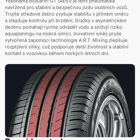
Yokohama BluEarth-GT (AE51) je letní pneumatika
navržená pro stabilní a bezpečnou jízdu osobních vozů.
Trojité středové žebro zvyšuje stabilitu v přímém směru
a zlepšuje kontrolu při brzdění. Drážky v asymetrickém
dezénu pomáhají rychle odvádět vodu a snižují riziko
aquaplaningu na mokré silnici. Inovativní směs pryže
vytvořená zapomocí technologie A.R.T. Mixing zlepšuje
rozptýlení siliky, což podporuje delší životnost a stabilní
kontakt s vozovkou během horkých letních dní.