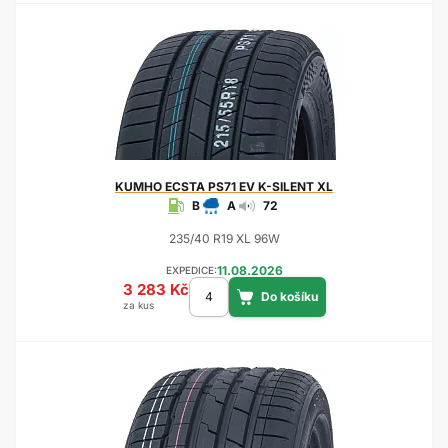
KUMHO
ECSTA PS71 EV K-SILENT XL
B
A
72
235/40 R19 XL 96W
11.08.2026
EXPEDICE:
3 283 Kč
za kus