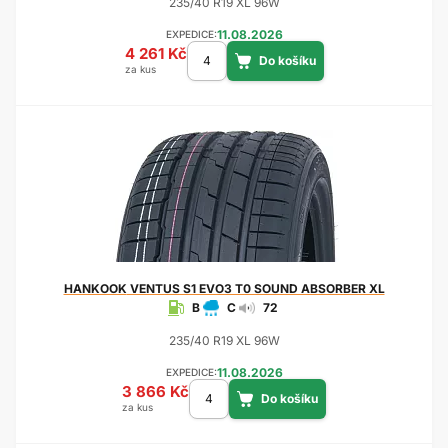
235/40 R19 XL 96W
11.08.2026
EXPEDICE:
4 261 Kč
za kus
HANKOOK
VENTUS S1 EVO3 T0 SOUND ABSORBER XL
B
C
72
235/40 R19 XL 96W
11.08.2026
EXPEDICE:
3 866 Kč
za kus