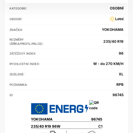
OSOBNÍ
KATEGORIE:
Letní
OBDOBÍ:
YOKOHAMA
ZNAČKA:
ROZMĚRY
235/40 R19
(ŠÍŘKA/PROFIL/PALCE):
96
ZÁTĚŽOVÝ INDEX:
W - do 270 KM/H
RYCHLOSTNÍ INDEX:
XL
ZESÍLENÉ:
RPB
POZNÁMKA:
96745
ID:
YOKOHAMA
96745
235/40 R19 96W
C1