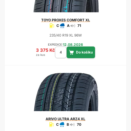
TOYO
PROXES COMFORT XL
C
A
71
235/40 R19 XL 96W
12.08.2026
EXPEDICE:
3 375 Kč
za kus
ARIVO
ULTRA ARZ4 XL
C
B
70