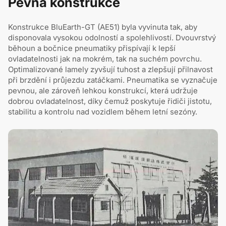
Pevná konstrukce
Konstrukce BluEarth-GT (AE51) byla vyvinuta tak, aby
disponovala vysokou odolností a spolehlivostí. Dvouvrstvý
běhoun a bočnice pneumatiky přispívají k lepší
ovladatelnosti jak na mokrém, tak na suchém povrchu.
Optimalizované lamely zyvšují tuhost a zlepšují přilnavost
při brzdění i průjezdu zatáčkami. Pneumatika se vyznačuje
pevnou, ale zároveň lehkou konstrukcí, která udržuje
dobrou ovladatelnost, díky čemuž poskytuje řidiči jistotu,
stabilitu a kontrolu nad vozidlem během letní sezóny.