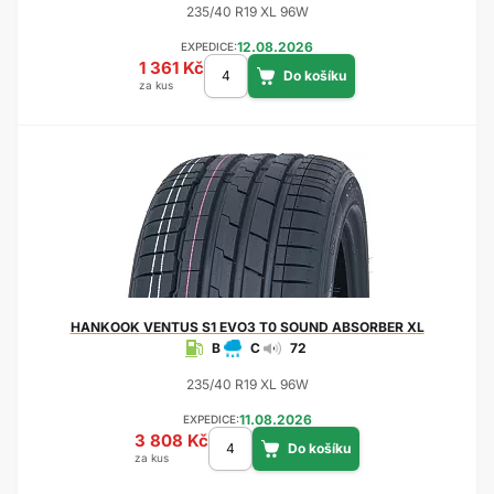
235/40 R19 XL 96W
12.08.2026
EXPEDICE:
1 361 Kč
za kus
HANKOOK
VENTUS S1 EVO3 T0 SOUND ABSORBER XL
B
C
72
235/40 R19 XL 96W
11.08.2026
EXPEDICE:
3 808 Kč
za kus