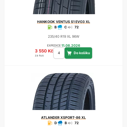
HANKOOK
VENTUS S1 EVO3 XL
B
C
72
235/40 R19 XL 96W
11.08.2026
EXPEDICE:
3 550 Kč
za kus
ATLANDER
XSPORT-86 XL
D
B
72