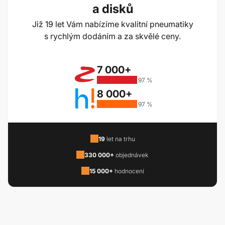
a disků
Již 19 let Vám nabízíme kvalitní pneumatiky
s rychlým dodáním a za skvělé ceny.
7 000+
97 %
8 000+
97 %
19
let na trhu
330 000+
objednávek
15 000+
hodnocení