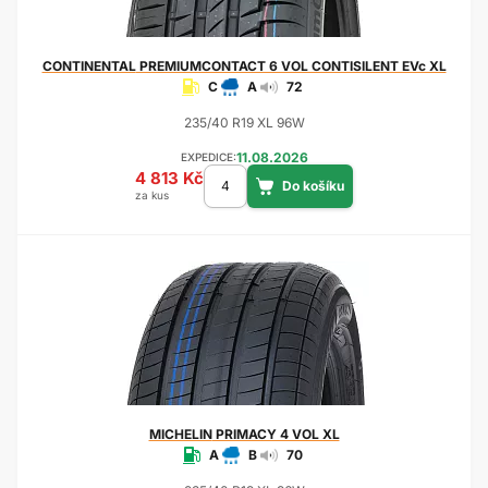
CONTINENTAL
PREMIUMCONTACT 6 VOL CONTISILENT EVc XL
C
A
72
235/40 R19 XL 96W
11.08.2026
EXPEDICE:
4 813 Kč
za kus
MICHELIN
PRIMACY 4 VOL XL
A
B
70