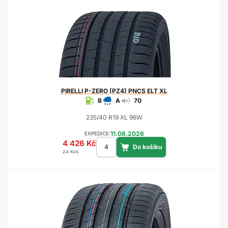
PIRELLI
P-ZERO (PZ4) PNCS ELT XL
B
A
70
235/40 R19 XL 96W
11.08.2026
EXPEDICE:
4 426 Kč
za kus