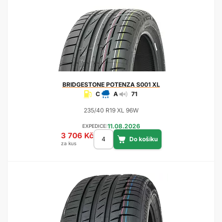
BRIDGESTONE
POTENZA S001 XL
C
A
71
235/40 R19 XL 96W
11.08.2026
EXPEDICE:
3 706 Kč
za kus