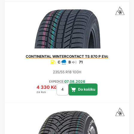
CONTINENTAL
WINTERCONTACT TS 870 P EVc
C
B
71
235/55 R18 100H
07.08.2026
EXPEDICE:
4 330 Kč
za kus