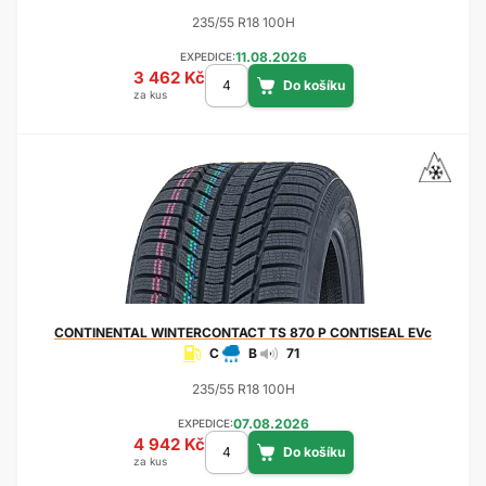
235/55 R18 100H
11.08.2026
EXPEDICE:
3 462 Kč
za kus
CONTINENTAL
WINTERCONTACT TS 870 P CONTISEAL EVc
C
B
71
235/55 R18 100H
07.08.2026
EXPEDICE:
4 942 Kč
za kus