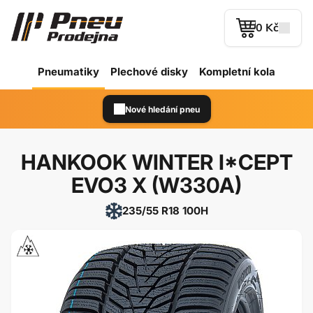
0 Kč
Pneumatiky
Plechové
disky
Kompletní kola
Nové hledání pneu
HANKOOK WINTER I*CEPT
EVO3 X (W330A)
235/55 R18 100H