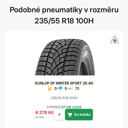
Podobné pneumatiky v rozměru
235/55 R18 100H
DUNLOP
SP WINTER SPORT 3D AO
D
D
72
235/55 R18 100H
07.08.2026
EXPEDICE:
4 278 Kč
za kus