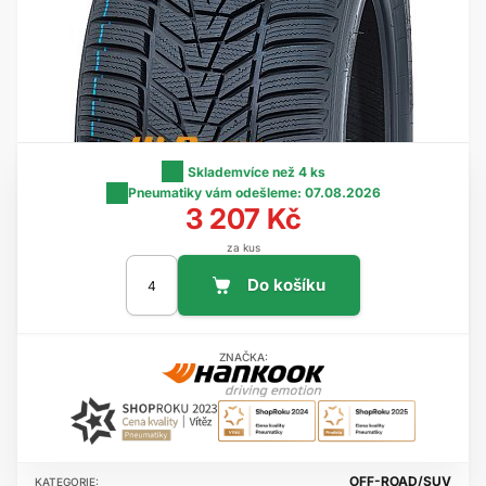
Skladem
více než 4 ks
Pneumatiky vám odešleme:
07.08.2026
3 207 Kč
za kus
ZNAČKA:
OFF-ROAD/SUV
KATEGORIE: