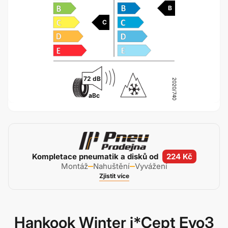
B
C
72 dB
2020/740
a
B
c
Kompletace pneumatik a disků od
224 Kč
Montáž
Nahuštění
Vyvážení
Zjistit více
Hankook Winter i*Cept Evo3