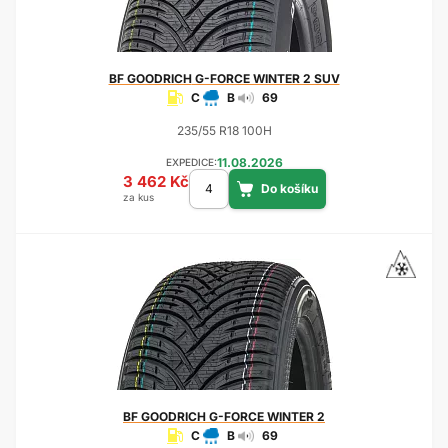
BF GOODRICH
G-FORCE WINTER 2 SUV
C
B
69
235/55 R18 100H
11.08.2026
EXPEDICE:
3 462 Kč
za kus
BF GOODRICH
G-FORCE WINTER 2
C
B
69