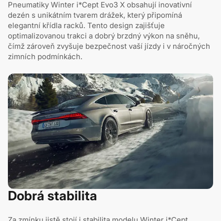
Pneumatiky Winter i*Cept Evo3 X obsahují inovativní
dezén s unikátním tvarem drážek, který připomíná
elegantní křídla racků. Tento design zajišťuje
optimalizovanou trakci a dobrý brzdný výkon na sněhu,
čímž zároveň zvyšuje bezpečnost vaší jízdy i v náročných
zimních podmínkách.
Dobrá stabilita
Za zmínku jistě stojí i stabilita modelu Winter i*Cept