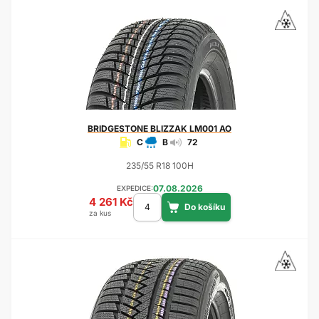
BRIDGESTONE
BLIZZAK LM001 AO
C
B
72
235/55 R18 100H
07.08.2026
EXPEDICE:
4 261 Kč
za kus