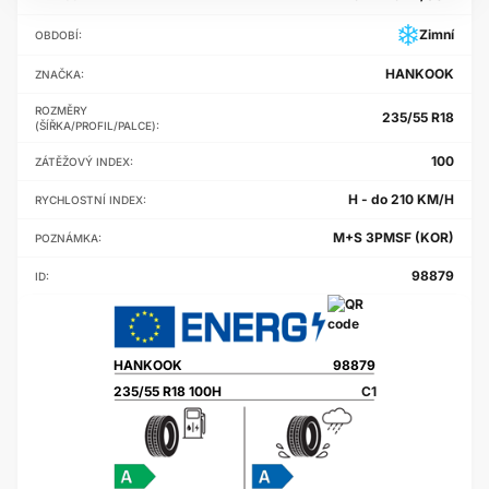
Zimní
OBDOBÍ:
HANKOOK
ZNAČKA:
ROZMĚRY
235/55 R18
(ŠÍŘKA/PROFIL/PALCE):
100
ZÁTĚŽOVÝ INDEX:
H - do 210 KM/H
RYCHLOSTNÍ INDEX:
M+S 3PMSF (KOR)
POZNÁMKA:
98879
ID:
HANKOOK
98879
235/55 R18 100H
C1