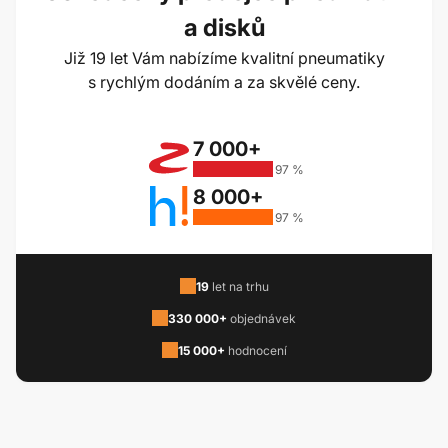
a disků
Již 19 let Vám nabízíme kvalitní pneumatiky
s rychlým dodáním a za skvělé ceny.
7 000+
97 %
8 000+
97 %
19
let na trhu
330 000+
objednávek
15 000+
hodnocení