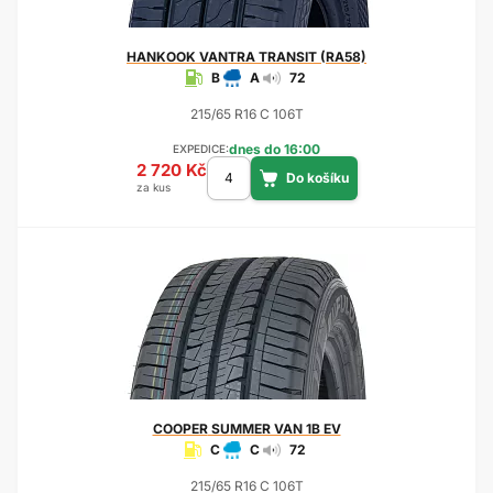
HANKOOK
VANTRA TRANSIT (RA58)
B
A
72
215/65 R16 C 106T
dnes do 16:00
EXPEDICE:
2 720 Kč
za kus
COOPER
SUMMER VAN 1B EV
C
C
72
215/65 R16 C 106T