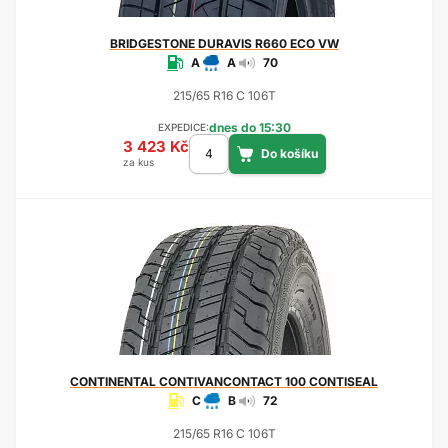
BRIDGESTONE
DURAVIS R660 ECO VW
A
A
70
215/65 R16 C 106T
dnes do 15:30
EXPEDICE:
3 423 Kč
za kus
CONTINENTAL
CONTIVANCONTACT 100 CONTISEAL
C
B
72
215/65 R16 C 106T