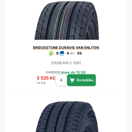
BRIDGESTONE
DURAVIS VAN ENLITEN
B
A
69
215/65 R16 C 106T
dnes do 13:00
EXPEDICE:
3 525 Kč
za kus