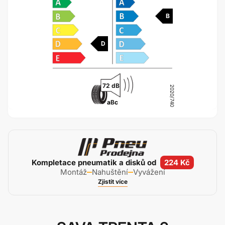
B
D
72 dB
2020/740
a
B
c
Kompletace pneumatik a disků od
224 Kč
Montáž
Nahuštění
Vyvážení
Zjistit více