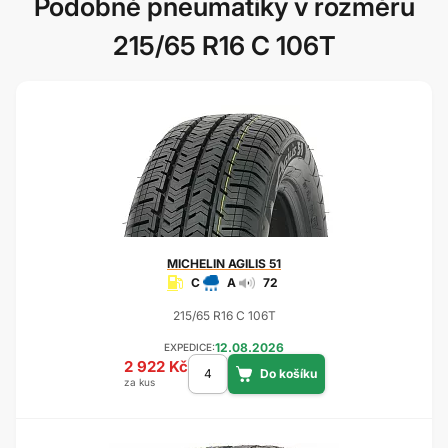
Podobné pneumatiky v rozměru
215/65 R16 C 106T
MICHELIN
AGILIS 51
C
A
72
215/65 R16 C 106T
12.08.2026
EXPEDICE:
2 922 Kč
za kus