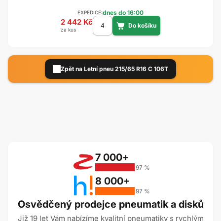
dnes do 16:00
EXPEDICE:
2 442 Kč
za kus
Zpět na Letní pneu 215/65 R16 C 106T
7 000+
97 %
8 000+
97 %
Osvědčený prodejce pneumatik a disků
Již 19 let Vám nabízíme kvalitní pneumatiky s rychlým