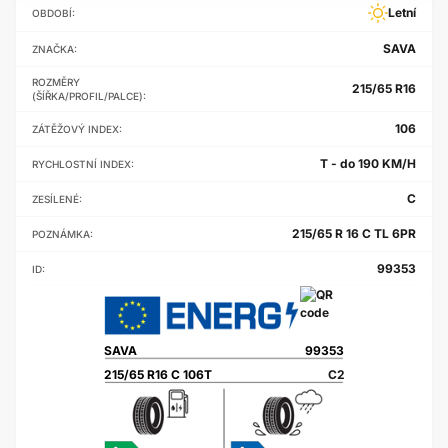
Letní
OBDOBÍ:
SAVA
ZNAČKA:
ROZMĚRY
215/65 R16
(ŠÍŘKA/PROFIL/PALCE):
106
ZÁTĚŽOVÝ INDEX:
T - do 190 KM/H
RYCHLOSTNÍ INDEX:
C
ZESÍLENÉ:
215/65 R 16 C TL 6PR
POZNÁMKA:
99353
ID:
SAVA
99353
215/65 R16 C 106T
C2