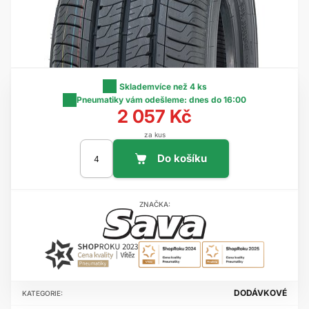
Skladem
více než 4 ks
Pneumatiky vám odešleme:
dnes do 16:00
2 057 Kč
za kus
ZNAČKA:
DODÁVKOVÉ
KATEGORIE: