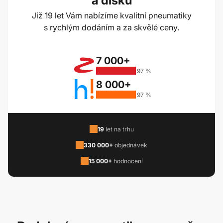
a disků
Již 19 let Vám nabízíme kvalitní pneumatiky
s rychlým dodáním a za skvělé ceny.
7 000+
97 %
8 000+
97 %
19
let na trhu
330 000+
objednávek
15 000+
hodnocení