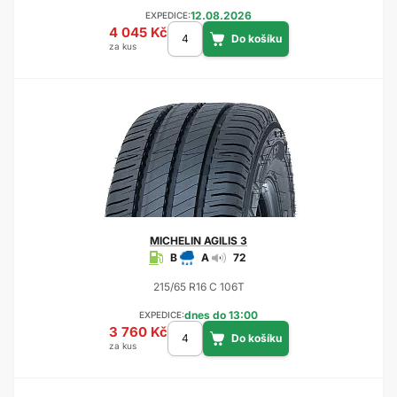
12.08.2026
EXPEDICE:
4 045 Kč
za kus
MICHELIN
AGILIS 3
B
A
72
215/65 R16 C 106T
dnes do 13:00
EXPEDICE:
3 760 Kč
za kus