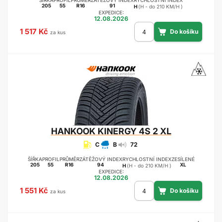
ŠÍŘKA
PROFIL
PRŮMĚR
ZÁTĚŽOVÝ INDEX
RYCHLOSTNÍ INDEX
205
55
R16
91
H
(H - do 210 KM/H )
EXPEDICE:
12.08.2026
1 517 Kč
za kus
HANKOOK
KINERGY 4S 2 XL
C
B
72
ŠÍŘKA
PROFIL
PRŮMĚR
ZÁTĚŽOVÝ INDEX
RYCHLOSTNÍ INDEX
ZESÍLENÉ
205
55
R16
94
XL
H
(H - do 210 KM/H )
EXPEDICE:
12.08.2026
1 551 Kč
za kus