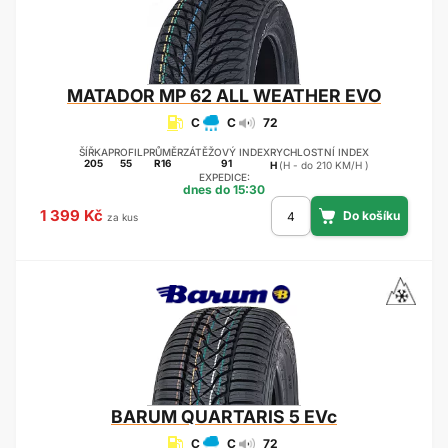
MATADOR
MP 62 ALL WEATHER EVO
C
C
72
ŠÍŘKA
PROFIL
PRŮMĚR
ZÁTĚŽOVÝ INDEX
RYCHLOSTNÍ INDEX
205
55
R16
91
H
(H - do 210 KM/H )
EXPEDICE:
dnes do 15:30
1 399 Kč
za kus
BARUM
QUARTARIS 5 EVc
C
C
72