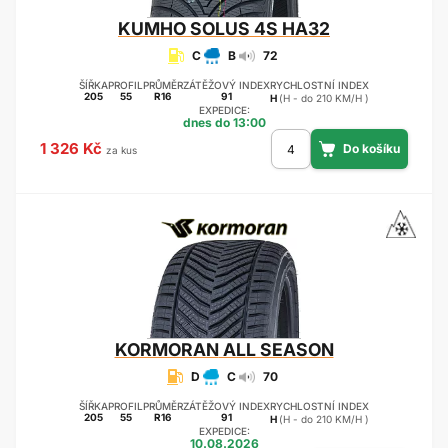
KUMHO
SOLUS 4S HA32
C
B
72
ŠÍŘKA
PROFIL
PRŮMĚR
ZÁTĚŽOVÝ INDEX
RYCHLOSTNÍ INDEX
205
55
R16
91
H
(H - do 210 KM/H )
EXPEDICE:
dnes do 13:00
1 326 Kč
za kus
KORMORAN
ALL SEASON
D
C
70
ŠÍŘKA
PROFIL
PRŮMĚR
ZÁTĚŽOVÝ INDEX
RYCHLOSTNÍ INDEX
205
55
R16
91
H
(H - do 210 KM/H )
EXPEDICE:
10.08.2026