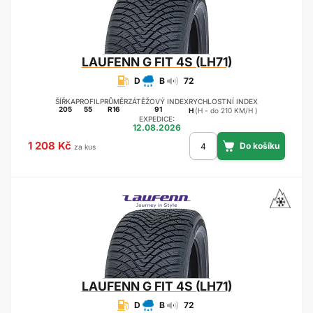
LAUFENN
G FIT 4S (LH71)
D
B
72
ŠÍŘKA
PROFIL
PRŮMĚR
ZÁTĚŽOVÝ INDEX
RYCHLOSTNÍ INDEX
205
55
R16
91
H
(H - do 210 KM/H )
EXPEDICE:
12.08.2026
1 208 Kč
za kus
LAUFENN
G FIT 4S (LH71)
D
B
72