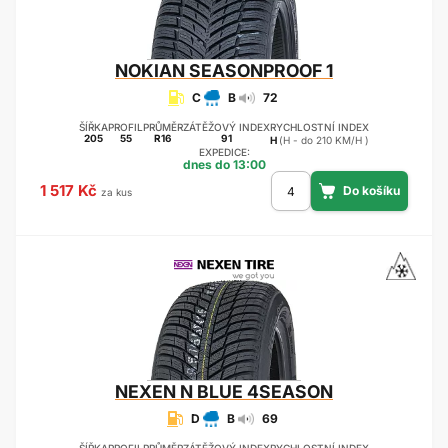
NOKIAN
SEASONPROOF 1
C
B
72
ŠÍŘKA
PROFIL
PRŮMĚR
ZÁTĚŽOVÝ INDEX
RYCHLOSTNÍ INDEX
205
55
R16
91
H
(H - do 210 KM/H )
EXPEDICE:
dnes do 13:00
1 517 Kč
za kus
NEXEN
N BLUE 4SEASON
D
B
69