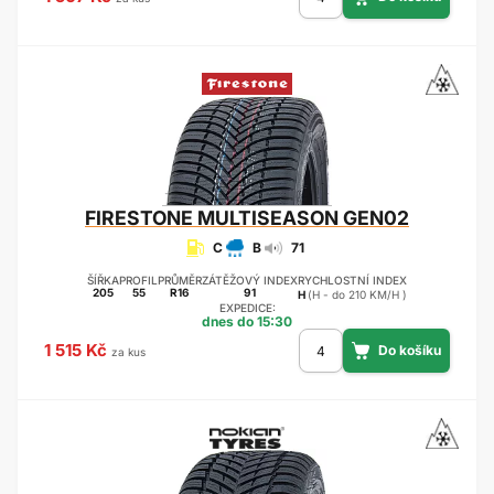
FIRESTONE
MULTISEASON GEN02
C
B
71
ŠÍŘKA
PROFIL
PRŮMĚR
ZÁTĚŽOVÝ INDEX
RYCHLOSTNÍ INDEX
205
55
R16
91
H
(H - do 210 KM/H )
EXPEDICE:
dnes do 15:30
1 515 Kč
za kus