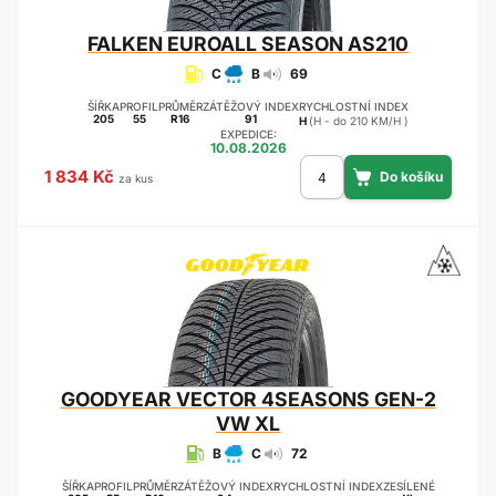
FALKEN
EUROALL SEASON AS210
C
B
69
ŠÍŘKA
PROFIL
PRŮMĚR
ZÁTĚŽOVÝ INDEX
RYCHLOSTNÍ INDEX
205
55
R16
91
H
(H - do 210 KM/H )
EXPEDICE:
10.08.2026
1 834 Kč
za kus
GOODYEAR
VECTOR 4SEASONS GEN-2
VW XL
B
C
72
ŠÍŘKA
PROFIL
PRŮMĚR
ZÁTĚŽOVÝ INDEX
RYCHLOSTNÍ INDEX
ZESÍLENÉ