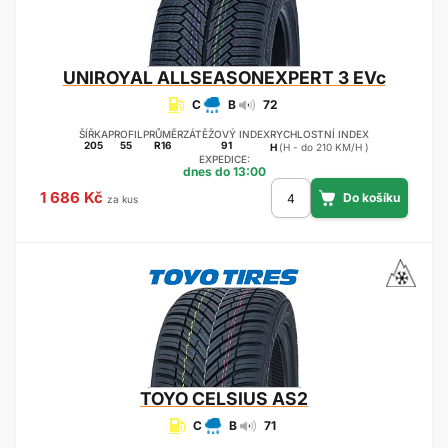
UNIROYAL
ALLSEASONEXPERT 3 EVc
C
B
72
ŠÍŘKA
PROFIL
PRŮMĚR
ZÁTĚŽOVÝ INDEX
RYCHLOSTNÍ INDEX
205
55
R16
91
H
(H - do 210 KM/H )
EXPEDICE:
dnes do 13:00
1 686 Kč
za kus
TOYO
CELSIUS AS2
C
B
71