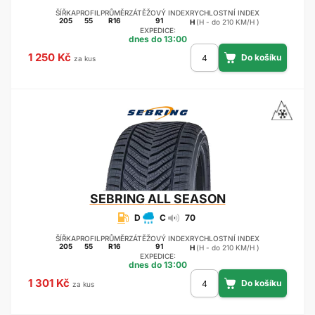
ŠÍŘKA
PROFIL
PRŮMĚR
ZÁTĚŽOVÝ INDEX
RYCHLOSTNÍ INDEX
205
55
R16
91
H
(H - do 210 KM/H )
EXPEDICE:
dnes do 13:00
1 250 Kč
za kus
SEBRING
ALL SEASON
D
C
70
ŠÍŘKA
PROFIL
PRŮMĚR
ZÁTĚŽOVÝ INDEX
RYCHLOSTNÍ INDEX
205
55
R16
91
H
(H - do 210 KM/H )
EXPEDICE:
dnes do 13:00
1 301 Kč
za kus