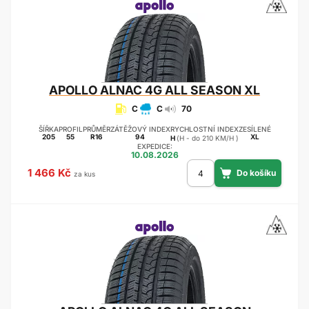
APOLLO
ALNAC 4G ALL SEASON XL
C
C
70
ŠÍŘKA
PROFIL
PRŮMĚR
ZÁTĚŽOVÝ INDEX
RYCHLOSTNÍ INDEX
ZESÍLENÉ
205
55
R16
94
XL
H
(H - do 210 KM/H )
EXPEDICE:
10.08.2026
1 466 Kč
za kus