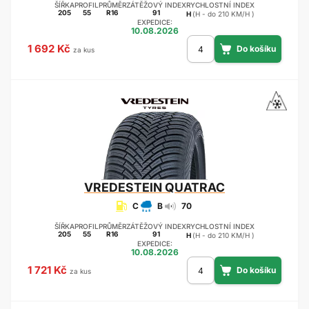
ŠÍŘKA
PROFIL
PRŮMĚR
ZÁTĚŽOVÝ INDEX
RYCHLOSTNÍ INDEX
205
55
R16
91
H
(H - do 210 KM/H )
EXPEDICE:
10.08.2026
1 692 Kč
za kus
VREDESTEIN
QUATRAC
C
B
70
ŠÍŘKA
PROFIL
PRŮMĚR
ZÁTĚŽOVÝ INDEX
RYCHLOSTNÍ INDEX
205
55
R16
91
H
(H - do 210 KM/H )
EXPEDICE:
10.08.2026
1 721 Kč
za kus