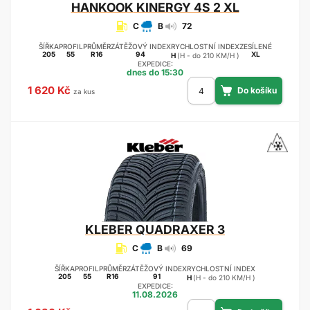
HANKOOK
KINERGY 4S 2 XL
C
B
72
ŠÍŘKA
PROFIL
PRŮMĚR
ZÁTĚŽOVÝ INDEX
RYCHLOSTNÍ INDEX
ZESÍLENÉ
205
55
R16
94
XL
H
(H - do 210 KM/H )
EXPEDICE:
dnes do 15:30
1 620 Kč
za kus
KLEBER
QUADRAXER 3
C
B
69
ŠÍŘKA
PROFIL
PRŮMĚR
ZÁTĚŽOVÝ INDEX
RYCHLOSTNÍ INDEX
205
55
R16
91
H
(H - do 210 KM/H )
EXPEDICE:
11.08.2026