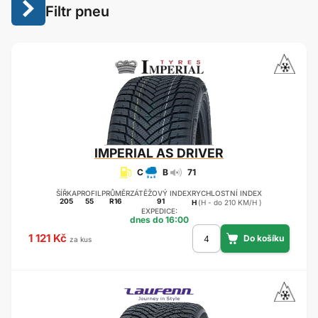
Filtr pneu
IMPERIAL
AS DRIVER
C
B
71
ŠÍŘKA
PROFIL
PRŮMĚR
ZÁTĚŽOVÝ INDEX
RYCHLOSTNÍ INDEX
205
55
R16
91
H
(H - do 210 KM/H )
EXPEDICE:
dnes do 16:00
1 121 Kč
za kus