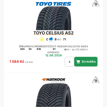
TOYO
CELSIUS AS2
C
B
71
ŠÍŘKA
PROFIL
PRŮMĚR
ZÁTĚŽOVÝ INDEX
RYCHLOSTNÍ INDEX
205
55
R16
91
H
(H - do 210 KM/H )
EXPEDICE:
12.08.2026
1 584 Kč
za kus