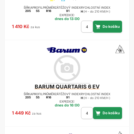
ŠÍŘKA
PROFIL
PRŮMĚR
ZÁTĚŽOVÝ INDEX
RYCHLOSTNÍ INDEX
205
55
R16
91
H
(H - do 210 KM/H )
EXPEDICE:
dnes do 13:00
1 410 Kč
za kus
BARUM
QUARTARIS 6 EV
ŠÍŘKA
PROFIL
PRŮMĚR
ZÁTĚŽOVÝ INDEX
RYCHLOSTNÍ INDEX
205
55
R16
91
H
(H - do 210 KM/H )
EXPEDICE:
dnes do 16:00
1 449 Kč
za kus