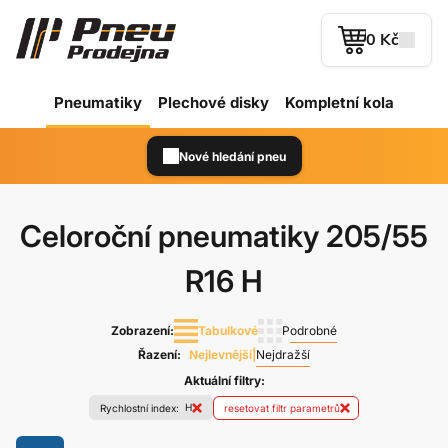
0 Kč
Pneumatiky
Plechové
disky
Kompletní kola
Nové hledání pneu
Celoroční pneumatiky
205/55
R16 H
Zobrazení:
Tabulkové
Podrobné
Řazení:
Nejlevnější
|
Nejdražší
Aktuální filtry:
H
Rychlostní index:
resetovat filtr parametrů