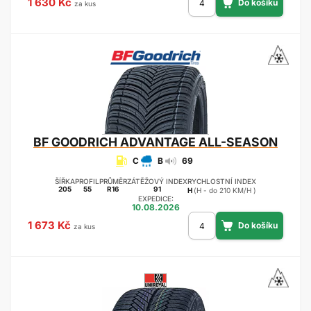
1 630 Kč
za kus
BF GOODRICH
ADVANTAGE ALL-SEASON
C
B
69
ŠÍŘKA
PROFIL
PRŮMĚR
ZÁTĚŽOVÝ INDEX
RYCHLOSTNÍ INDEX
205
55
R16
91
H
(H - do 210 KM/H )
EXPEDICE:
10.08.2026
1 673 Kč
za kus