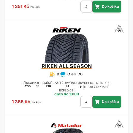
1 351 Kč
za kus
RIKEN
ALL SEASON
D
C
70
ŠÍŘKA
PROFIL
PRŮMĚR
ZÁTĚŽOVÝ INDEX
RYCHLOSTNÍ INDEX
205
55
R16
91
H
(H - do 210 KM/H )
EXPEDICE:
dnes do 13:00
1 365 Kč
za kus