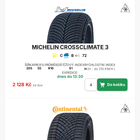
MICHELIN
CROSSCLIMATE 3
C
B
72
ŠÍŘKA
PROFIL
PRŮMĚR
ZÁTĚŽOVÝ INDEX
RYCHLOSTNÍ INDEX
205
55
R16
91
H
(H - do 210 KM/H )
EXPEDICE:
dnes do 13:30
2 128 Kč
za kus