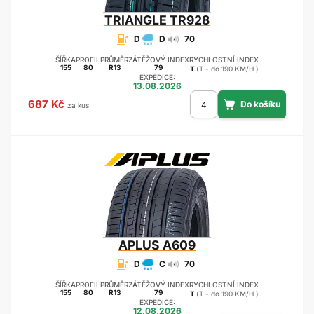
TRIANGLE
TR928
D
D
70
ŠÍŘKA
PROFIL
PRŮMĚR
ZÁTĚŽOVÝ INDEX
RYCHLOSTNÍ INDEX
155
80
R13
79
T
(T - do 190 KM/H )
EXPEDICE:
13.08.2026
687 Kč
za kus
APLUS
A609
D
C
70
ŠÍŘKA
PROFIL
PRŮMĚR
ZÁTĚŽOVÝ INDEX
RYCHLOSTNÍ INDEX
155
80
R13
79
T
(T - do 190 KM/H )
EXPEDICE:
12.08.2026