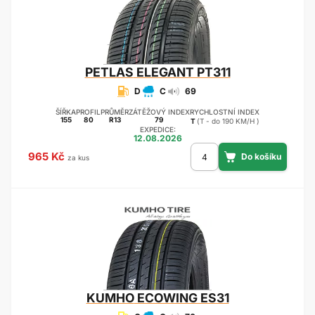
PETLAS
ELEGANT PT311
D
C
69
ŠÍŘKA
PROFIL
PRŮMĚR
ZÁTĚŽOVÝ INDEX
RYCHLOSTNÍ INDEX
155
80
R13
79
T
(T - do 190 KM/H )
EXPEDICE:
12.08.2026
965 Kč
za kus
KUMHO
ECOWING ES31