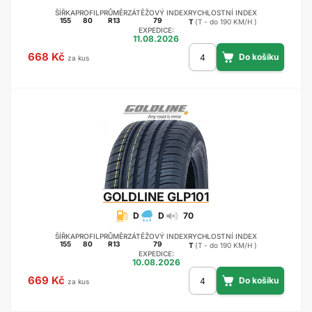
ŠÍŘKA
PROFIL
PRŮMĚR
ZÁTĚŽOVÝ INDEX
RYCHLOSTNÍ INDEX
155
80
R13
79
T
(T - do 190 KM/H )
EXPEDICE:
11.08.2026
668 Kč
za kus
GOLDLINE
GLP101
D
D
70
ŠÍŘKA
PROFIL
PRŮMĚR
ZÁTĚŽOVÝ INDEX
RYCHLOSTNÍ INDEX
155
80
R13
79
T
(T - do 190 KM/H )
EXPEDICE:
10.08.2026
669 Kč
za kus