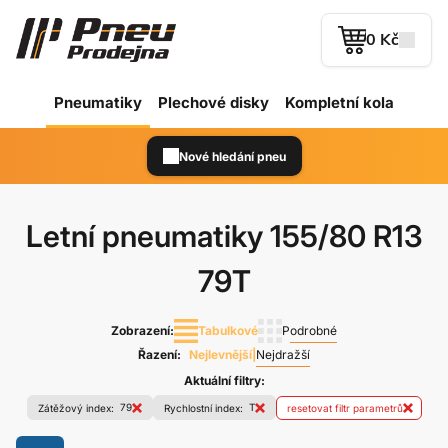
0 Kč
Pneumatiky
Plechové
disky
Kompletní kola
Nové hledání pneu
Letní pneumatiky
155/80 R13
79T
Zobrazení:
Tabulkové
Podrobné
Řazení:
Nejlevnější
|
Nejdražší
Aktuální filtry:
79
T
Zátěžový index:
Rychlostní index:
resetovat filtr parametrů