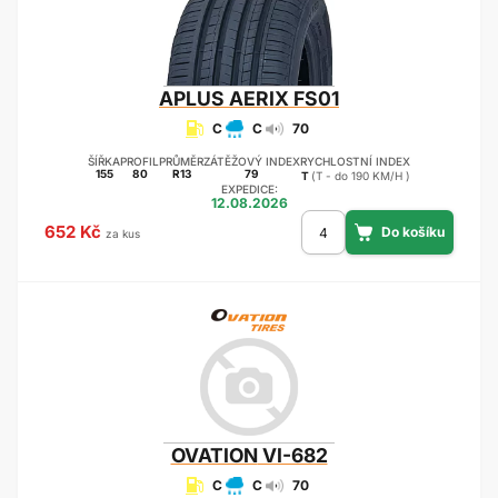
APLUS
AERIX FS01
C
C
70
ŠÍŘKA
PROFIL
PRŮMĚR
ZÁTĚŽOVÝ INDEX
RYCHLOSTNÍ INDEX
155
80
R13
79
T
(T - do 190 KM/H )
EXPEDICE:
12.08.2026
652 Kč
za kus
OVATION
VI-682
C
C
70