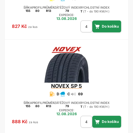
ŠÍŘKA
PROFIL
PRŮMĚR
ZÁTĚŽOVÝ INDEX
RYCHLOSTNÍ INDEX
155
80
R13
79
T
(T - do 190 KM/H )
EXPEDICE:
13.08.2026
827 Kč
za kus
NOVEX
SP 5
D
C
69
ŠÍŘKA
PROFIL
PRŮMĚR
ZÁTĚŽOVÝ INDEX
RYCHLOSTNÍ INDEX
155
80
R13
79
T
(T - do 190 KM/H )
EXPEDICE:
12.08.2026
888 Kč
za kus