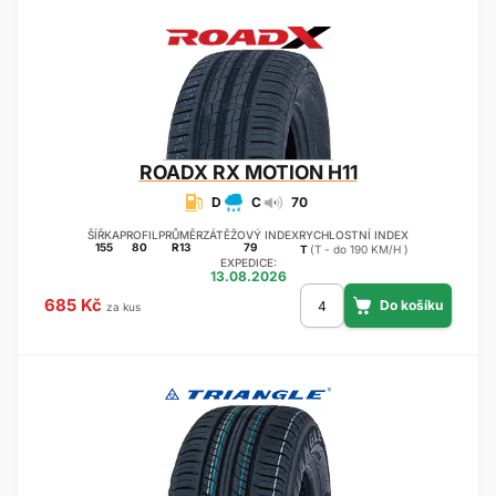
ROADX
RX MOTION H11
D
C
70
ŠÍŘKA
PROFIL
PRŮMĚR
ZÁTĚŽOVÝ INDEX
RYCHLOSTNÍ INDEX
155
80
R13
79
T
(T - do 190 KM/H )
EXPEDICE:
13.08.2026
685 Kč
za kus