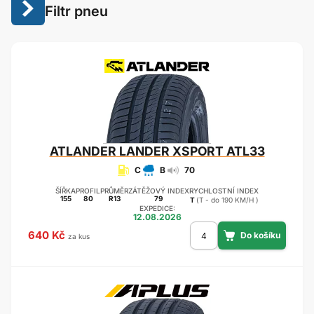
Filtr pneu
ATLANDER
LANDER XSPORT ATL33
C
B
70
ŠÍŘKA
PROFIL
PRŮMĚR
ZÁTĚŽOVÝ INDEX
RYCHLOSTNÍ INDEX
155
80
R13
79
T
(T - do 190 KM/H )
EXPEDICE:
12.08.2026
640 Kč
za kus