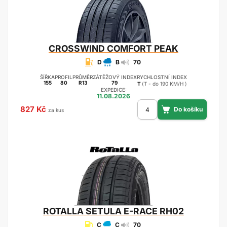
CROSSWIND
COMFORT PEAK
D
B
70
ŠÍŘKA
PROFIL
PRŮMĚR
ZÁTĚŽOVÝ INDEX
RYCHLOSTNÍ INDEX
155
80
R13
79
T
(T - do 190 KM/H )
EXPEDICE:
11.08.2026
827 Kč
za kus
ROTALLA
SETULA E-RACE RH02
C
C
70