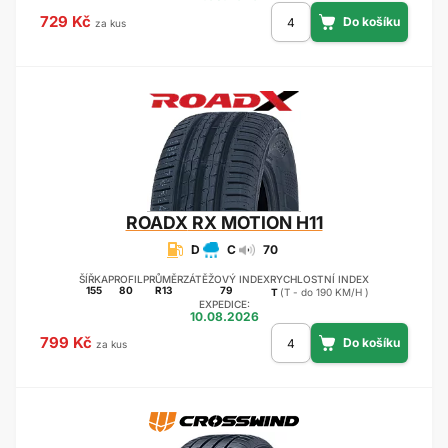
729 Kč
za kus
ROADX
RX MOTION H11
D
C
70
ŠÍŘKA
PROFIL
PRŮMĚR
ZÁTĚŽOVÝ INDEX
RYCHLOSTNÍ INDEX
155
80
R13
79
T
(T - do 190 KM/H )
EXPEDICE:
10.08.2026
799 Kč
za kus