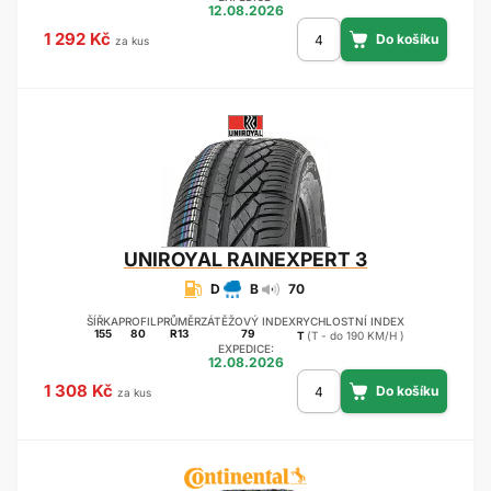
12.08.2026
1 292 Kč
za kus
UNIROYAL
RAINEXPERT 3
D
B
70
ŠÍŘKA
PROFIL
PRŮMĚR
ZÁTĚŽOVÝ INDEX
RYCHLOSTNÍ INDEX
155
80
R13
79
T
(T - do 190 KM/H )
EXPEDICE:
12.08.2026
1 308 Kč
za kus