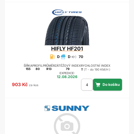
HIFLY
HF201
D
D
70
ŠÍŘKA
PROFIL
PRŮMĚR
ZÁTĚŽOVÝ INDEX
RYCHLOSTNÍ INDEX
155
80
R13
79
T
(T - do 190 KM/H )
EXPEDICE:
12.08.2026
903 Kč
za kus