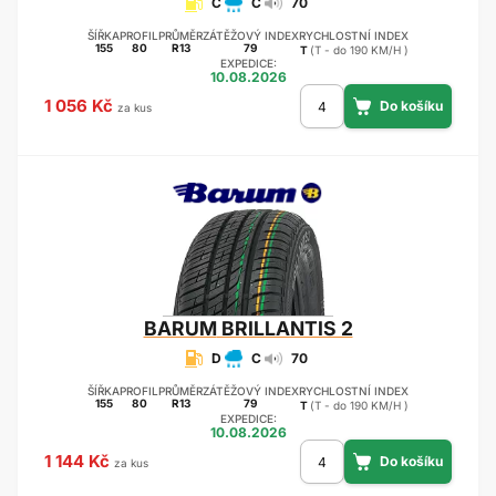
C
C
70
ŠÍŘKA
PROFIL
PRŮMĚR
ZÁTĚŽOVÝ INDEX
RYCHLOSTNÍ INDEX
155
80
R13
79
T
(T - do 190 KM/H )
EXPEDICE:
10.08.2026
1 056 Kč
za kus
BARUM
BRILLANTIS 2
D
C
70
ŠÍŘKA
PROFIL
PRŮMĚR
ZÁTĚŽOVÝ INDEX
RYCHLOSTNÍ INDEX
155
80
R13
79
T
(T - do 190 KM/H )
EXPEDICE:
10.08.2026
1 144 Kč
za kus