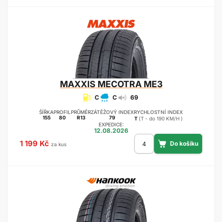
MAXXIS
MECOTRA ME3
C
C
69
ŠÍŘKA
PROFIL
PRŮMĚR
ZÁTĚŽOVÝ INDEX
RYCHLOSTNÍ INDEX
155
80
R13
79
T
(T - do 190 KM/H )
EXPEDICE:
12.08.2026
1 199 Kč
za kus