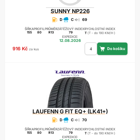
SUNNY
NP226
D
C
69
ŠÍŘKA
PROFIL
PRŮMĚR
ZÁTĚŽOVÝ INDEX
RYCHLOSTNÍ INDEX
155
80
R13
79
T
(T - do 190 KM/H )
EXPEDICE:
12.08.2026
916 Kč
za kus
LAUFENN
G FIT EQ+ (LK41+)
D
C
70
ŠÍŘKA
PROFIL
PRŮMĚR
ZÁTĚŽOVÝ INDEX
RYCHLOSTNÍ INDEX
155
80
R13
79
T
(T - do 190 KM/H )
EXPEDICE: