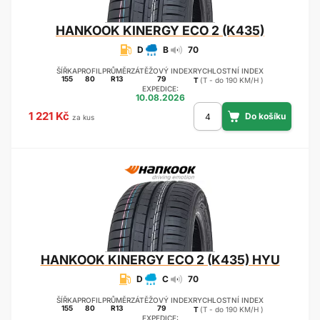
HANKOOK
KINERGY ECO 2 (K435)
D
B
70
ŠÍŘKA
PROFIL
PRŮMĚR
ZÁTĚŽOVÝ INDEX
RYCHLOSTNÍ INDEX
155
80
R13
79
T
(T - do 190 KM/H )
EXPEDICE:
10.08.2026
1 221 Kč
za kus
HANKOOK
KINERGY ECO 2 (K435) HYU
D
C
70
ŠÍŘKA
PROFIL
PRŮMĚR
ZÁTĚŽOVÝ INDEX
RYCHLOSTNÍ INDEX
155
80
R13
79
T
(T - do 190 KM/H )
EXPEDICE: