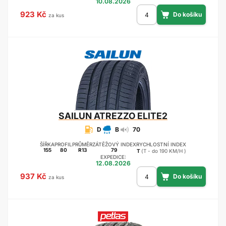
10.08.2026
923 Kč
za kus
SAILUN
ATREZZO ELITE2
D
B
70
ŠÍŘKA
PROFIL
PRŮMĚR
ZÁTĚŽOVÝ INDEX
RYCHLOSTNÍ INDEX
155
80
R13
79
T
(T - do 190 KM/H )
EXPEDICE:
12.08.2026
937 Kč
za kus