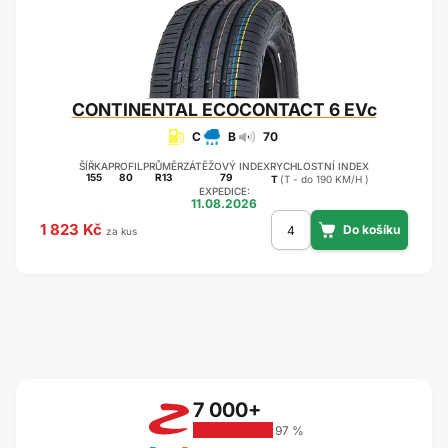
CONTINENTAL
ECOCONTACT 6 EVc
C
B
70
ŠÍŘKA
PROFIL
PRŮMĚR
ZÁTĚŽOVÝ INDEX
RYCHLOSTNÍ INDEX
155
80
R13
79
T
(T - do 190 KM/H )
EXPEDICE:
11.08.2026
1 823 Kč
za kus
7 000+
97 %