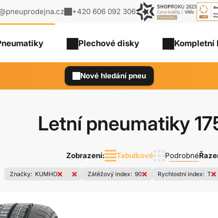
o@pneuprodejna.cz
+420 606 092 306
Pneumatiky
Plechové
disky
Kompletní 
Nové hledání pneu
Letní pneumatiky
17
Zobrazení:
Tabulkové
Podrobné
Řazen
:
Značky:
Zátěžový index:
Rychlostní index:
KUMHO
90
T