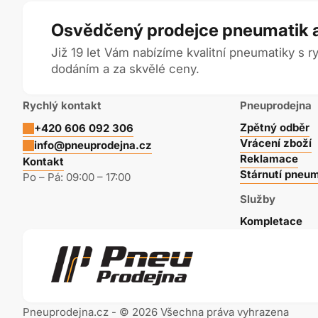
TRIANGLE
Osvědčený prodejce pneumatik a
UNIROYAL
Již 19 let Vám nabízíme kvalitní pneumatiky s 
dodáním a za skvělé ceny.
VREDESTEIN
YOKOHAMA
Rychlý kontakt
Pneuprodejna
Zpětný odběr
+420 606 092 306
Vrácení zboží
info@pneuprodejna.cz
Reklamace
Kontakt
Stárnutí pneum
Po – Pá: 09:00 – 17:00
Služby
Kompletace
Pneuprodejna.cz - © 2026 Všechna práva vyhrazena