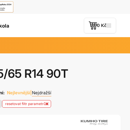
0 Kč
kola
5/65 R14 90T
í:
Nejlevnější
|
Nejdražší
resetovat filtr parametrů