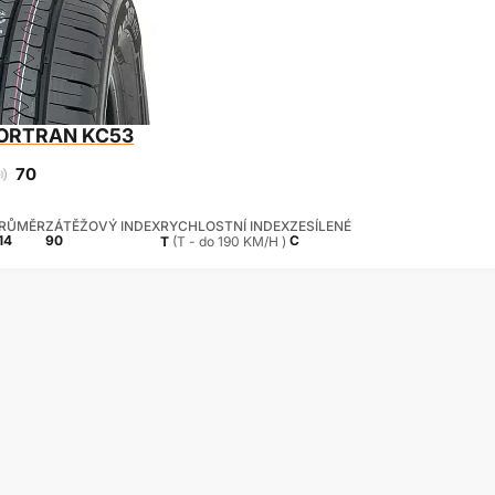
ORTRAN KC53
70
RŮMĚR
ZÁTĚŽOVÝ INDEX
RYCHLOSTNÍ INDEX
ZESÍLENÉ
14
90
C
T
(T - do 190 KM/H )