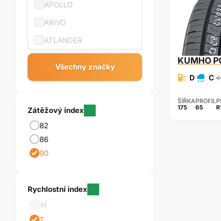
APOLLO
ARIVO
ATLANDER
BARUM
KUMHO
P
Všechny značky
CONTINENTAL
D
C
COOPER
ŠÍŘKA
PROFIL
P
175
65
R
Zátěžový index
CROSSWIND
82
DEBICA
86
FALKEN
90
FIRESTONE
FORTUNE
Rychlostní index
FULDA
H
GOLDLINE
T