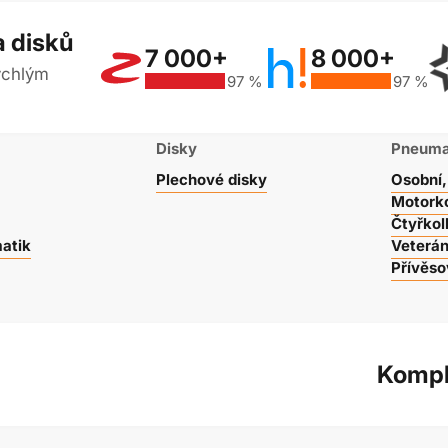
 disků
7 000+
8 000+
rychlým
97 %
97 %
Disky
Pneuma
Plechové disky
Osobní
Motork
Čtyřko
atik
Veterá
Přívěso
Kompl