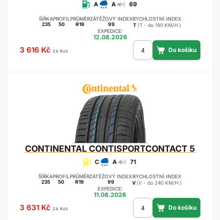
A
A
69
ŠÍŘKA
PROFIL
PRŮMĚR
ZÁTĚŽOVÝ INDEX
RYCHLOSTNÍ INDEX
235
50
R19
99
T
(T - do 190 KM/H )
EXPEDICE:
12.08.2026
3 616 Kč
za kus
CONTINENTAL
CONTISPORTCONTACT 5
C
A
71
ŠÍŘKA
PROFIL
PRŮMĚR
ZÁTĚŽOVÝ INDEX
RYCHLOSTNÍ INDEX
235
50
R19
99
V
(V - do 240 KM/H )
EXPEDICE:
11.08.2026
3 631 Kč
za kus