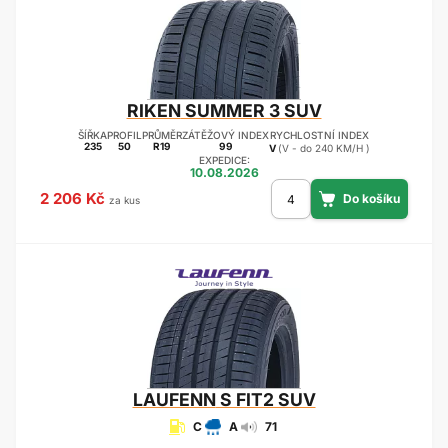
RIKEN
SUMMER 3 SUV
ŠÍŘKA
PROFIL
PRŮMĚR
ZÁTĚŽOVÝ INDEX
RYCHLOSTNÍ INDEX
235
50
R19
99
V
(V - do 240 KM/H )
EXPEDICE:
10.08.2026
2 206 Kč
za kus
LAUFENN
S FIT2 SUV
C
A
71