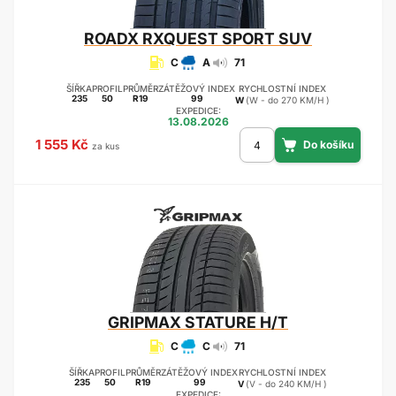
ROADX
RXQUEST SPORT SUV
C
A
71
ŠÍŘKA
PROFIL
PRŮMĚR
ZÁTĚŽOVÝ INDEX
RYCHLOSTNÍ INDEX
235
50
R19
99
W
(W - do 270 KM/H )
EXPEDICE:
13.08.2026
1 555 Kč
za kus
GRIPMAX
STATURE H/T
C
C
71
ŠÍŘKA
PROFIL
PRŮMĚR
ZÁTĚŽOVÝ INDEX
RYCHLOSTNÍ INDEX
235
50
R19
99
V
(V - do 240 KM/H )
EXPEDICE: