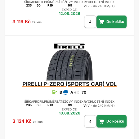
ŠÍŘKA
PROFIL
PRŮMĚR
ZÁTĚŽOVÝ INDEX
RYCHLOSTNÍ INDEX
235
50
R19
99
V
(V - do 240 KM/H )
EXPEDICE:
12.08.2026
3 119 Kč
za kus
PIRELLI
P-ZERO (SPORTS CAR) VOL
B
A
70
ŠÍŘKA
PROFIL
PRŮMĚR
ZÁTĚŽOVÝ INDEX
RYCHLOSTNÍ INDEX
235
50
R19
99
V
(V - do 240 KM/H )
EXPEDICE:
10.08.2026
3 124 Kč
za kus