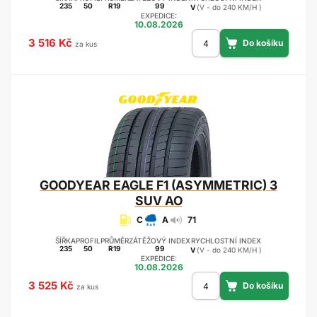
235
50
R19
99
V
(V - do 240 KM/H )
EXPEDICE:
10.08.2026
3 516 Kč
za kus
GOODYEAR
EAGLE F1 (ASYMMETRIC) 3
SUV AO
C
A
71
ŠÍŘKA
PROFIL
PRŮMĚR
ZÁTĚŽOVÝ INDEX
RYCHLOSTNÍ INDEX
235
50
R19
99
V
(V - do 240 KM/H )
EXPEDICE:
10.08.2026
3 525 Kč
za kus