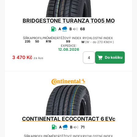
BRIDGESTONE
TURANZA T005 MO
A
B
68
ŠÍŘKA
PROFIL
PRŮMĚR
ZÁTĚŽOVÝ INDEX
RYCHLOSTNÍ INDEX
235
50
R19
99
W
(W - do 270 KM/H )
EXPEDICE:
12.08.2026
3 470 Kč
za kus
CONTINENTAL
ECOCONTACT 6 EVc
A
B
71
ŠÍŘKA
PROFIL
PRŮMĚR
ZÁTĚŽOVÝ INDEX
RYCHLOSTNÍ INDEX