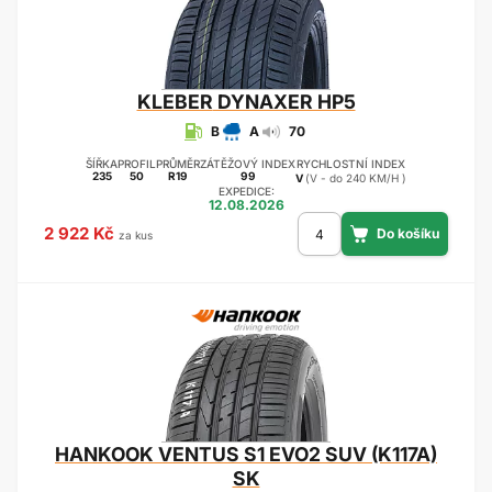
KLEBER
DYNAXER HP5
B
A
70
ŠÍŘKA
PROFIL
PRŮMĚR
ZÁTĚŽOVÝ INDEX
RYCHLOSTNÍ INDEX
235
50
R19
99
V
(V - do 240 KM/H )
EXPEDICE:
12.08.2026
2 922 Kč
za kus
HANKOOK
VENTUS S1 EVO2 SUV (K117A)
SK