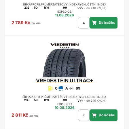
ŠÍŘKA
PROFIL
PRŮMĚR
ZÁTĚŽOVÝ INDEX
RYCHLOSTNÍ INDEX
235
50
R19
99
V
(V - do 240 KM/H )
EXPEDICE:
11.08.2026
2 789 Kč
za kus
VREDESTEIN
ULTRAC+
C
A
69
ŠÍŘKA
PROFIL
PRŮMĚR
ZÁTĚŽOVÝ INDEX
RYCHLOSTNÍ INDEX
235
50
R19
99
V
(V - do 240 KM/H )
EXPEDICE:
10.08.2026
2 811 Kč
za kus