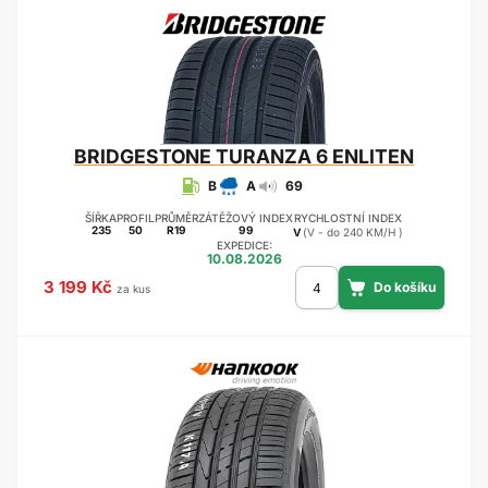
BRIDGESTONE
TURANZA 6 ENLITEN
B
A
69
ŠÍŘKA
PROFIL
PRŮMĚR
ZÁTĚŽOVÝ INDEX
RYCHLOSTNÍ INDEX
235
50
R19
99
V
(V - do 240 KM/H )
EXPEDICE:
10.08.2026
3 199 Kč
za kus