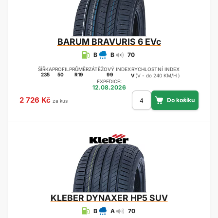
BARUM
BRAVURIS 6 EVc
B
B
70
ŠÍŘKA
PROFIL
PRŮMĚR
ZÁTĚŽOVÝ INDEX
RYCHLOSTNÍ INDEX
235
50
R19
99
V
(V - do 240 KM/H )
EXPEDICE:
12.08.2026
2 726 Kč
za kus
KLEBER
DYNAXER HP5 SUV
B
A
70