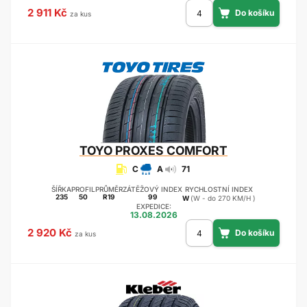
2 911 Kč
za kus
TOYO
PROXES COMFORT
C
A
71
ŠÍŘKA
PROFIL
PRŮMĚR
ZÁTĚŽOVÝ INDEX
RYCHLOSTNÍ INDEX
235
50
R19
99
W
(W - do 270 KM/H )
EXPEDICE:
13.08.2026
2 920 Kč
za kus