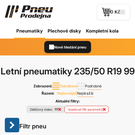
0 Kč
Pneumatiky
Plechové
disky
Kompletní kola
Nové hledání pneu
Letní pneumatiky
235/50 R19 99
Zobrazení:
Tabulkové
Podrobné
Řazení:
Nejlevnější
|
Nejdražší
Aktuální filtry:
99
Zátěžový index:
resetovat filtr parametrů
Filtr pneu