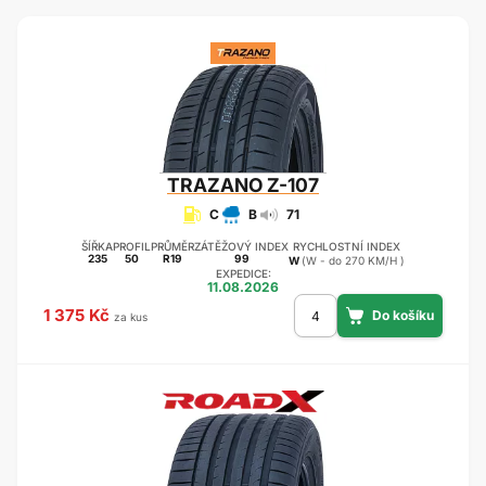
TRAZANO
Z-107
C
B
71
ŠÍŘKA
PROFIL
PRŮMĚR
ZÁTĚŽOVÝ INDEX
RYCHLOSTNÍ INDEX
235
50
R19
99
W
(W - do 270 KM/H )
EXPEDICE:
11.08.2026
1 375 Kč
za kus