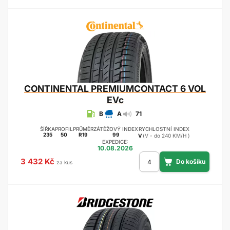
CONTINENTAL
PREMIUMCONTACT 6 VOL
EVc
B
A
71
ŠÍŘKA
PROFIL
PRŮMĚR
ZÁTĚŽOVÝ INDEX
RYCHLOSTNÍ INDEX
235
50
R19
99
V
(V - do 240 KM/H )
EXPEDICE:
10.08.2026
3 432 Kč
za kus