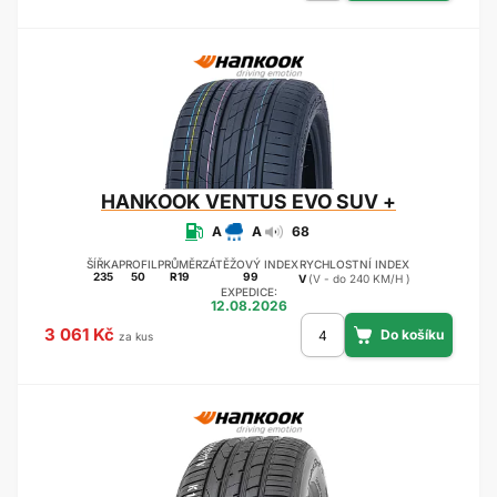
HANKOOK
VENTUS EVO SUV +
A
A
68
ŠÍŘKA
PROFIL
PRŮMĚR
ZÁTĚŽOVÝ INDEX
RYCHLOSTNÍ INDEX
235
50
R19
99
V
(V - do 240 KM/H )
EXPEDICE:
12.08.2026
3 061 Kč
za kus