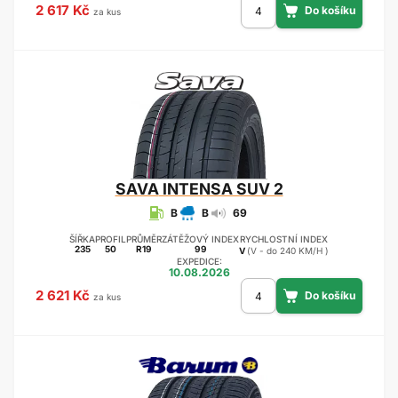
2 617 Kč
za kus
SAVA
INTENSA SUV 2
B
B
69
ŠÍŘKA
PROFIL
PRŮMĚR
ZÁTĚŽOVÝ INDEX
RYCHLOSTNÍ INDEX
235
50
R19
99
V
(V - do 240 KM/H )
EXPEDICE:
10.08.2026
2 621 Kč
za kus