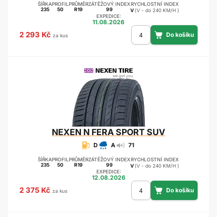
ŠÍŘKA
PROFIL
PRŮMĚR
ZÁTĚŽOVÝ INDEX
RYCHLOSTNÍ INDEX
235
50
R19
99
V
(V - do 240 KM/H )
EXPEDICE:
11.08.2026
2 293 Kč
za kus
NEXEN
N FERA SPORT SUV
D
A
71
ŠÍŘKA
PROFIL
PRŮMĚR
ZÁTĚŽOVÝ INDEX
RYCHLOSTNÍ INDEX
235
50
R19
99
V
(V - do 240 KM/H )
EXPEDICE:
12.08.2026
2 375 Kč
za kus