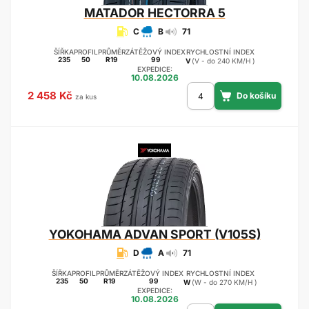
MATADOR
HECTORRA 5
C
B
71
ŠÍŘKA
PROFIL
PRŮMĚR
ZÁTĚŽOVÝ INDEX
RYCHLOSTNÍ INDEX
235
50
R19
99
V
(V - do 240 KM/H )
EXPEDICE:
10.08.2026
2 458 Kč
za kus
YOKOHAMA
ADVAN SPORT (V105S)
D
A
71
ŠÍŘKA
PROFIL
PRŮMĚR
ZÁTĚŽOVÝ INDEX
RYCHLOSTNÍ INDEX
235
50
R19
99
W
(W - do 270 KM/H )
EXPEDICE:
10.08.2026