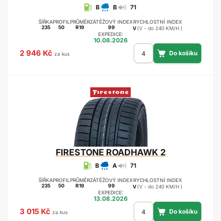
B
B
71
ŠÍŘKA
PROFIL
PRŮMĚR
ZÁTĚŽOVÝ INDEX
RYCHLOSTNÍ INDEX
235
50
R19
99
V
(V - do 240 KM/H )
EXPEDICE:
10.08.2026
2 946 Kč
za kus
FIRESTONE
ROADHAWK 2
B
A
71
ŠÍŘKA
PROFIL
PRŮMĚR
ZÁTĚŽOVÝ INDEX
RYCHLOSTNÍ INDEX
235
50
R19
99
V
(V - do 240 KM/H )
EXPEDICE:
13.08.2026
3 015 Kč
za kus