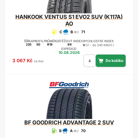
HANKOOK
VENTUS S1 EVO2 SUV (K117A)
AO
C
B
71
ŠÍŘKA
PROFIL
PRŮMĚR
ZÁTĚŽOVÝ INDEX
RYCHLOSTNÍ INDEX
235
50
R19
99
V
(V - do 240 KM/H )
EXPEDICE:
10.08.2026
3 067 Kč
za kus
BF GOODRICH
ADVANTAGE 2 SUV
B
A
70