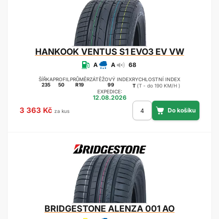
HANKOOK
VENTUS S1 EVO3 EV VW
A
A
68
ŠÍŘKA
PROFIL
PRŮMĚR
ZÁTĚŽOVÝ INDEX
RYCHLOSTNÍ INDEX
235
50
R19
99
T
(T - do 190 KM/H )
EXPEDICE:
12.08.2026
3 363 Kč
za kus
BRIDGESTONE
ALENZA 001 AO