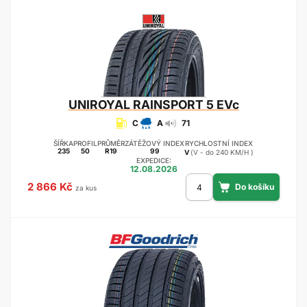
UNIROYAL
RAINSPORT 5 EVc
C
A
71
ŠÍŘKA
PROFIL
PRŮMĚR
ZÁTĚŽOVÝ INDEX
RYCHLOSTNÍ INDEX
235
50
R19
99
V
(V - do 240 KM/H )
EXPEDICE:
12.08.2026
2 866 Kč
za kus