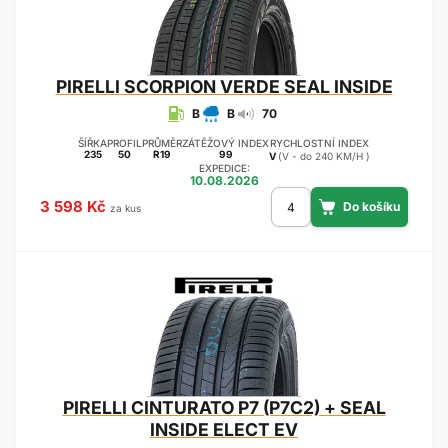
PIRELLI
SCORPION VERDE SEAL INSIDE
B
B
70
ŠÍŘKA
PROFIL
PRŮMĚR
ZÁTĚŽOVÝ INDEX
RYCHLOSTNÍ INDEX
235
50
R19
99
V
(V - do 240 KM/H )
EXPEDICE:
10.08.2026
3 598 Kč
za kus
PIRELLI
CINTURATO P7 (P7C2) + SEAL
INSIDE ELECT EV