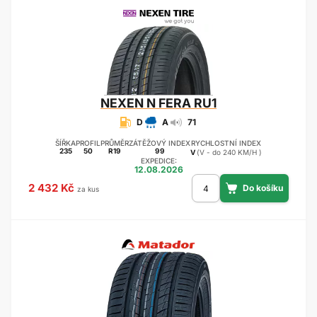
NEXEN
N FERA RU1
D
A
71
ŠÍŘKA
PROFIL
PRŮMĚR
ZÁTĚŽOVÝ INDEX
RYCHLOSTNÍ INDEX
235
50
R19
99
V
(V - do 240 KM/H )
EXPEDICE:
12.08.2026
2 432 Kč
za kus