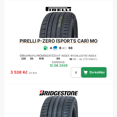
PIRELLI
P-ZERO (SPORTS CAR) MO
A
B
68
ŠÍŘKA
PROFIL
PRŮMĚR
ZÁTĚŽOVÝ INDEX
RYCHLOSTNÍ INDEX
235
50
R19
99
W
(W - do 270 KM/H )
EXPEDICE:
12.08.2026
3 538 Kč
za kus