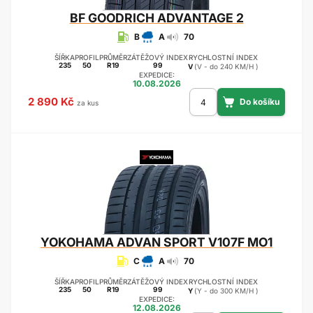
BF GOODRICH
ADVANTAGE 2
B
A
70
ŠÍŘKA
PROFIL
PRŮMĚR
ZÁTĚŽOVÝ INDEX
RYCHLOSTNÍ INDEX
235
50
R19
99
V
(V - do 240 KM/H )
EXPEDICE:
10.08.2026
2 890 Kč
za kus
YOKOHAMA
ADVAN SPORT V107F MO1
C
A
70
ŠÍŘKA
PROFIL
PRŮMĚR
ZÁTĚŽOVÝ INDEX
RYCHLOSTNÍ INDEX
235
50
R19
99
Y
(Y - do 300 KM/H )
EXPEDICE:
12.08.2026