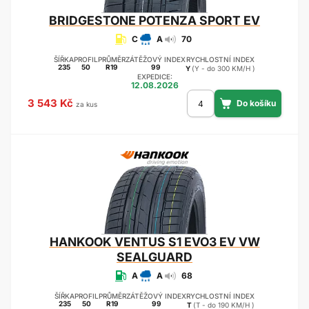
BRIDGESTONE
POTENZA SPORT EV
C
A
70
ŠÍŘKA
PROFIL
PRŮMĚR
ZÁTĚŽOVÝ INDEX
RYCHLOSTNÍ INDEX
235
50
R19
99
Y
(Y - do 300 KM/H )
EXPEDICE:
12.08.2026
3 543 Kč
za kus
HANKOOK
VENTUS S1 EVO3 EV VW
SEALGUARD
A
A
68
ŠÍŘKA
PROFIL
PRŮMĚR
ZÁTĚŽOVÝ INDEX
RYCHLOSTNÍ INDEX
235
50
R19
99
T
(T - do 190 KM/H )