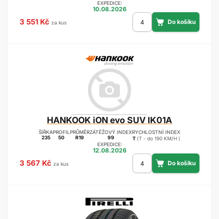
EXPEDICE:
10.08.2026
3 551 Kč
za kus
HANKOOK
iON evo SUV IK01A
ŠÍŘKA
PROFIL
PRŮMĚR
ZÁTĚŽOVÝ INDEX
RYCHLOSTNÍ INDEX
235
50
R19
99
T
(T - do 190 KM/H )
EXPEDICE:
12.08.2026
3 567 Kč
za kus