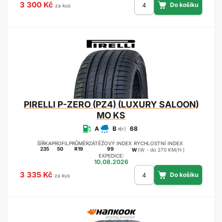
3 300 Kč
za kus
PIRELLI
P-ZERO (PZ4) (LUXURY SALOON)
MO KS
A
B
68
ŠÍŘKA
PROFIL
PRŮMĚR
ZÁTĚŽOVÝ INDEX
RYCHLOSTNÍ INDEX
235
50
R19
99
W
(W - do 270 KM/H )
EXPEDICE:
10.08.2026
3 335 Kč
za kus