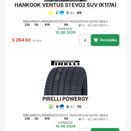
HANKOOK
VENTUS S1 EVO2 SUV (K117A)
C
C
69
ŠÍŘKA
PROFIL
PRŮMĚR
ZÁTĚŽOVÝ INDEX
RYCHLOSTNÍ INDEX
235
50
R19
99
V
(V - do 240 KM/H )
EXPEDICE:
12.08.2026
3 264 Kč
za kus
PIRELLI
POWERGY
B
A
70
ŠÍŘKA
PROFIL
PRŮMĚR
ZÁTĚŽOVÝ INDEX
RYCHLOSTNÍ INDEX
235
50
R19
99
V
(V - do 240 KM/H )
EXPEDICE:
10.08.2026