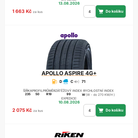
13.08.2026
1 663 Kč
za kus
APOLLO
ASPIRE 4G+
D
C
71
ŠÍŘKA
PROFIL
PRŮMĚR
ZÁTĚŽOVÝ INDEX
RYCHLOSTNÍ INDEX
235
50
R19
99
W
(W - do 270 KM/H )
EXPEDICE:
10.08.2026
2 075 Kč
za kus