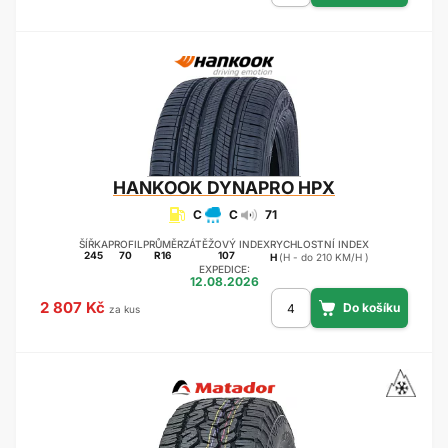
HANKOOK
DYNAPRO HPX
C
C
71
ŠÍŘKA
PROFIL
PRŮMĚR
ZÁTĚŽOVÝ INDEX
RYCHLOSTNÍ INDEX
245
70
R16
107
H
(H - do 210 KM/H )
EXPEDICE:
12.08.2026
2 807 Kč
za kus