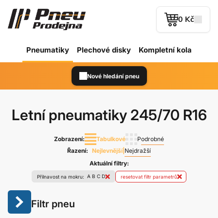
0 Kč
Pneumatiky
Plechové
disky
Kompletní kola
Nové hledání pneu
Letní pneumatiky
245/70 R16
Zobrazení:
Tabulkové
Podrobné
Řazení:
Nejlevnější
|
Nejdražší
Aktuální filtry:
A
B
C
D
Přilnavost na mokru:
resetovat filtr parametrů
Filtr pneu