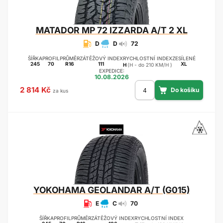
MATADOR
MP 72 IZZARDA A/T 2 XL
D
D
72
ŠÍŘKA
PROFIL
PRŮMĚR
ZÁTĚŽOVÝ INDEX
RYCHLOSTNÍ INDEX
ZESÍLENÉ
245
70
R16
111
XL
H
(H - do 210 KM/H )
EXPEDICE:
10.08.2026
2 814 Kč
za kus
YOKOHAMA
GEOLANDAR A/T (G015)
E
C
70
ŠÍŘKA
PROFIL
PRŮMĚR
ZÁTĚŽOVÝ INDEX
RYCHLOSTNÍ INDEX