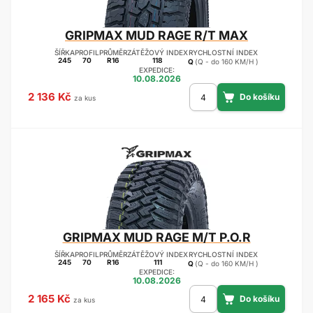
GRIPMAX
MUD RAGE R/T MAX
ŠÍŘKA
PROFIL
PRŮMĚR
ZÁTĚŽOVÝ INDEX
RYCHLOSTNÍ INDEX
245
70
R16
118
Q
(Q - do 160 KM/H )
EXPEDICE:
10.08.2026
2 136 Kč
za kus
GRIPMAX
MUD RAGE M/T P.O.R
ŠÍŘKA
PROFIL
PRŮMĚR
ZÁTĚŽOVÝ INDEX
RYCHLOSTNÍ INDEX
245
70
R16
111
Q
(Q - do 160 KM/H )
EXPEDICE:
10.08.2026
2 165 Kč
za kus