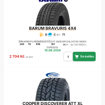
BARUM
BRAVURIS 4X4
D
C
71
ŠÍŘKA
PROFIL
PRŮMĚR
ZÁTĚŽOVÝ INDEX
RYCHLOSTNÍ INDEX
245
70
R16
107
H
(H - do 210 KM/H )
EXPEDICE:
10.08.2026
2 704 Kč
za kus
COOPER
DISCOVERER ATT XL