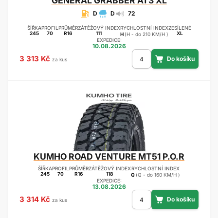
GENERAL
GRABBER AT3 XL
D
D
72
ŠÍŘKA
PROFIL
PRŮMĚR
ZÁTĚŽOVÝ INDEX
RYCHLOSTNÍ INDEX
ZESÍLENÉ
245
70
R16
111
XL
H
(H - do 210 KM/H )
EXPEDICE:
10.08.2026
3 313 Kč
za kus
KUMHO
ROAD VENTURE MT51 P.O.R
ŠÍŘKA
PROFIL
PRŮMĚR
ZÁTĚŽOVÝ INDEX
RYCHLOSTNÍ INDEX
245
70
R16
118
Q
(Q - do 160 KM/H )
EXPEDICE:
13.08.2026
3 314 Kč
za kus