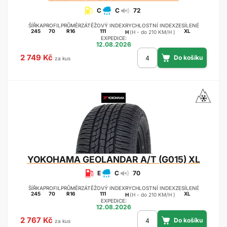
C
C
72
ŠÍŘKA
PROFIL
PRŮMĚR
ZÁTĚŽOVÝ INDEX
RYCHLOSTNÍ INDEX
ZESÍLENÉ
245
70
R16
111
XL
H
(H - do 210 KM/H )
EXPEDICE:
12.08.2026
2 749 Kč
za kus
YOKOHAMA
GEOLANDAR A/T (G015) XL
E
C
70
ŠÍŘKA
PROFIL
PRŮMĚR
ZÁTĚŽOVÝ INDEX
RYCHLOSTNÍ INDEX
ZESÍLENÉ
245
70
R16
111
XL
H
(H - do 210 KM/H )
EXPEDICE:
12.08.2026
2 767 Kč
za kus