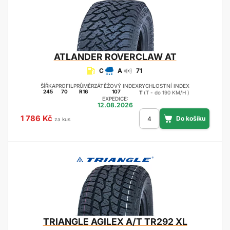
ATLANDER
ROVERCLAW AT
C
A
71
ŠÍŘKA
PROFIL
PRŮMĚR
ZÁTĚŽOVÝ INDEX
RYCHLOSTNÍ INDEX
245
70
R16
107
T
(T - do 190 KM/H )
EXPEDICE:
12.08.2026
1 786 Kč
za kus
TRIANGLE
AGILEX A/T TR292 XL