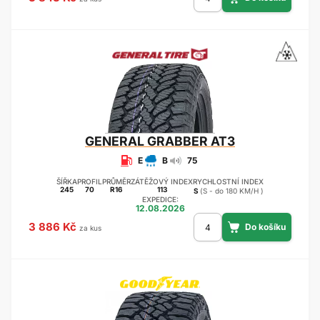
GENERAL
GRABBER AT3
E
B
75
ŠÍŘKA
PROFIL
PRŮMĚR
ZÁTĚŽOVÝ INDEX
RYCHLOSTNÍ INDEX
245
70
R16
113
S
(S - do 180 KM/H )
EXPEDICE:
12.08.2026
3 886 Kč
za kus