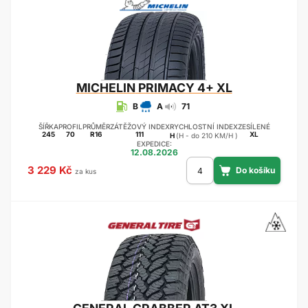
MICHELIN
PRIMACY 4+ XL
B
A
71
ŠÍŘKA
PROFIL
PRŮMĚR
ZÁTĚŽOVÝ INDEX
RYCHLOSTNÍ INDEX
ZESÍLENÉ
245
70
R16
111
XL
H
(H - do 210 KM/H )
EXPEDICE:
12.08.2026
3 229 Kč
za kus