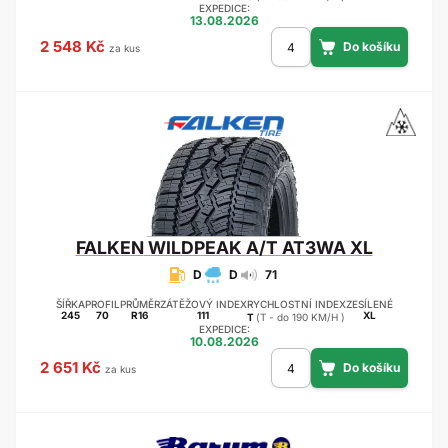
EXPEDICE:
13.08.2026
2 548 Kč
za kus
FALKEN
WILDPEAK A/T AT3WA XL
D
D
71
ŠÍŘKA
PROFIL
PRŮMĚR
ZÁTĚŽOVÝ INDEX
RYCHLOSTNÍ INDEX
ZESÍLENÉ
245
70
R16
111
XL
T
(T - do 190 KM/H )
EXPEDICE:
10.08.2026
2 651 Kč
za kus