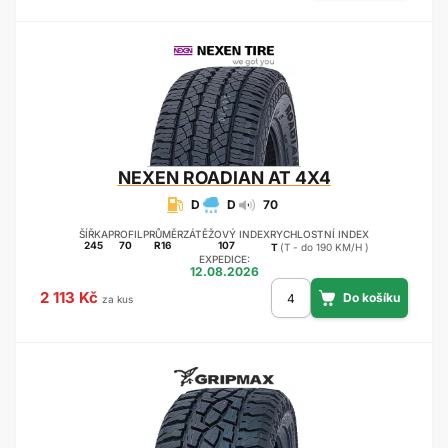
NEXEN
ROADIAN AT 4X4
D
D
70
ŠÍŘKA
PROFIL
PRŮMĚR
ZÁTĚŽOVÝ INDEX
RYCHLOSTNÍ INDEX
245
70
R16
107
T
(T - do 190 KM/H )
EXPEDICE:
12.08.2026
2 113 Kč
za kus