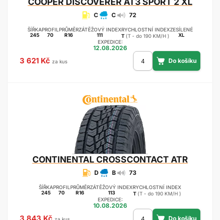
COOPER
DISCOVERER AT3 SPORT 2 XL
C
C
72
ŠÍŘKA
PROFIL
PRŮMĚR
ZÁTĚŽOVÝ INDEX
RYCHLOSTNÍ INDEX
ZESÍLENÉ
245
70
R16
111
XL
T
(T - do 190 KM/H )
EXPEDICE:
12.08.2026
3 621 Kč
za kus
CONTINENTAL
CROSSCONTACT ATR
D
B
73
ŠÍŘKA
PROFIL
PRŮMĚR
ZÁTĚŽOVÝ INDEX
RYCHLOSTNÍ INDEX
245
70
R16
113
T
(T - do 190 KM/H )
EXPEDICE:
10.08.2026
3 843 Kč
za kus