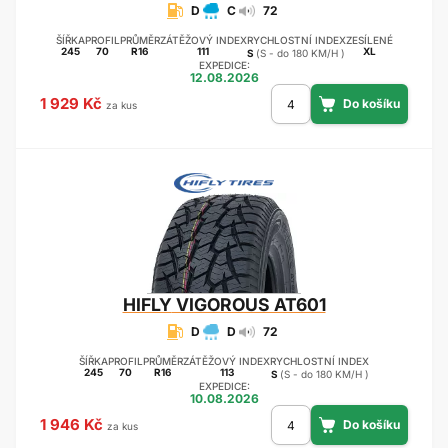
D
C
72
ŠÍŘKA
PROFIL
PRŮMĚR
ZÁTĚŽOVÝ INDEX
RYCHLOSTNÍ INDEX
ZESÍLENÉ
245
70
R16
111
XL
S
(S - do 180 KM/H )
EXPEDICE:
12.08.2026
1 929 Kč
za kus
HIFLY
VIGOROUS AT601
D
D
72
ŠÍŘKA
PROFIL
PRŮMĚR
ZÁTĚŽOVÝ INDEX
RYCHLOSTNÍ INDEX
245
70
R16
113
S
(S - do 180 KM/H )
EXPEDICE:
10.08.2026
1 946 Kč
za kus