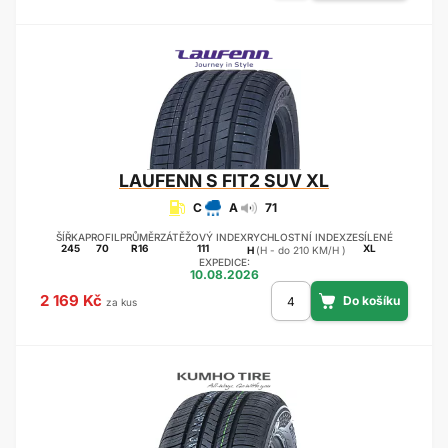
LAUFENN
S FIT2 SUV XL
C
A
71
ŠÍŘKA
PROFIL
PRŮMĚR
ZÁTĚŽOVÝ INDEX
RYCHLOSTNÍ INDEX
ZESÍLENÉ
245
70
R16
111
XL
H
(H - do 210 KM/H )
EXPEDICE:
10.08.2026
2 169 Kč
za kus