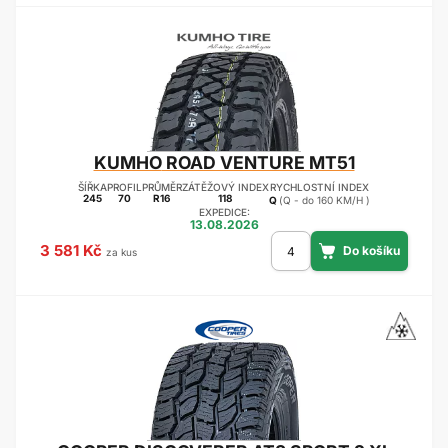
KUMHO
ROAD VENTURE MT51
ŠÍŘKA
PROFIL
PRŮMĚR
ZÁTĚŽOVÝ INDEX
RYCHLOSTNÍ INDEX
245
70
R16
118
Q
(Q - do 160 KM/H )
EXPEDICE:
13.08.2026
3 581 Kč
za kus