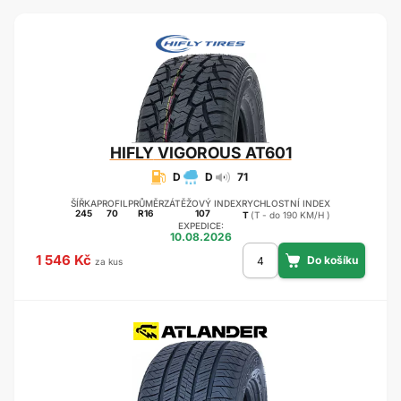
HIFLY
VIGOROUS AT601
D
D
71
ŠÍŘKA
PROFIL
PRŮMĚR
ZÁTĚŽOVÝ INDEX
RYCHLOSTNÍ INDEX
245
70
R16
107
T
(T - do 190 KM/H )
EXPEDICE:
10.08.2026
1 546 Kč
za kus