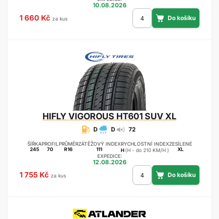
10.08.2026
1 660 Kč
za kus
HIFLY
VIGOROUS HT601 SUV XL
D
D
72
ŠÍŘKA
PROFIL
PRŮMĚR
ZÁTĚŽOVÝ INDEX
RYCHLOSTNÍ INDEX
ZESÍLENÉ
245
70
R16
111
XL
H
(H - do 210 KM/H )
EXPEDICE:
12.08.2026
1 755 Kč
za kus