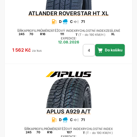
ATLANDER
ROVERSTAR HT XL
D
C
71
ŠÍŘKA
PROFIL
PRŮMĚR
ZÁTĚŽOVÝ INDEX
RYCHLOSTNÍ INDEX
ZESÍLENÉ
245
70
R16
111
XL
T
(T - do 190 KM/H )
EXPEDICE:
12.08.2026
1 562 Kč
za kus
APLUS
A929 A/T
D
C
71
ŠÍŘKA
PROFIL
PRŮMĚR
ZÁTĚŽOVÝ INDEX
RYCHLOSTNÍ INDEX
245
70
R16
107
T
(T - do 190 KM/H )
EXPEDICE: