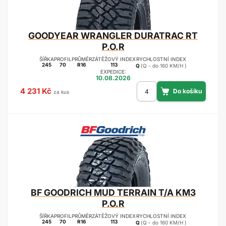
GOODYEAR
WRANGLER DURATRAC RT
P.O.R
ŠÍŘKA
PROFIL
PRŮMĚR
ZÁTĚŽOVÝ INDEX
RYCHLOSTNÍ INDEX
245
70
R16
113
Q
(Q - do 160 KM/H )
EXPEDICE:
10.08.2026
4 231 Kč
za kus
BF GOODRICH
MUD TERRAIN T/A KM3
P.O.R
ŠÍŘKA
PROFIL
PRŮMĚR
ZÁTĚŽOVÝ INDEX
RYCHLOSTNÍ INDEX
245
70
R16
113
Q
(Q - do 160 KM/H )