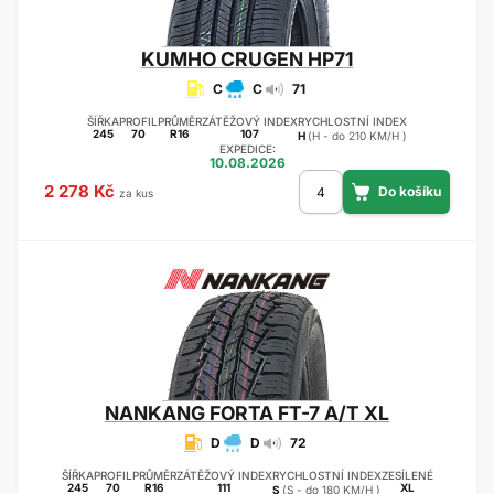
KUMHO
CRUGEN HP71
C
C
71
ŠÍŘKA
PROFIL
PRŮMĚR
ZÁTĚŽOVÝ INDEX
RYCHLOSTNÍ INDEX
245
70
R16
107
H
(H - do 210 KM/H )
EXPEDICE:
10.08.2026
2 278 Kč
za kus
NANKANG
FORTA FT-7 A/T XL
D
D
72
ŠÍŘKA
PROFIL
PRŮMĚR
ZÁTĚŽOVÝ INDEX
RYCHLOSTNÍ INDEX
ZESÍLENÉ
245
70
R16
111
XL
S
(S - do 180 KM/H )