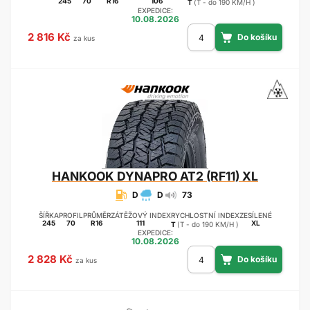
245
70
R16
106
T
(T - do 190 KM/H )
EXPEDICE:
10.08.2026
2 816 Kč
za kus
HANKOOK
DYNAPRO AT2 (RF11) XL
D
D
73
ŠÍŘKA
PROFIL
PRŮMĚR
ZÁTĚŽOVÝ INDEX
RYCHLOSTNÍ INDEX
ZESÍLENÉ
245
70
R16
111
XL
T
(T - do 190 KM/H )
EXPEDICE:
10.08.2026
2 828 Kč
za kus