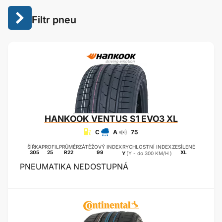
Filtr pneu
HANKOOK
VENTUS S1 EVO3 XL
C
A
75
ŠÍŘKA
PROFIL
PRŮMĚR
ZÁTĚŽOVÝ INDEX
RYCHLOSTNÍ INDEX
ZESÍLENÉ
305
25
R22
99
XL
Y
(Y - do 300 KM/H )
PNEUMATIKA NEDOSTUPNÁ