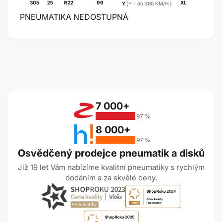
305
25
R22
99
XL
Y
(Y - do 300 KM/H )
PNEUMATIKA NEDOSTUPNÁ
7 000+
97 %
8 000+
97 %
Osvědčený prodejce pneumatik a disků
Již 19 let Vám nabízíme kvalitní pneumatiky s rychlým
dodáním a za skvělé ceny.