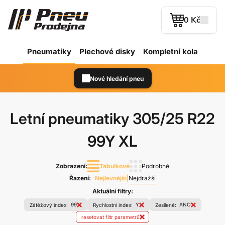
0 Kč
Pneumatiky
Plechové
disky
Kompletní kola
Nové hledání pneu
Letní pneumatiky
305/25 R22
99Y XL
Zobrazení:
Tabulkové
Podrobné
Řazení:
Nejlevnější
|
Nejdražší
Aktuální filtry:
99
Y
ANO
Zátěžový index:
Rychlostní index:
Zesílené:
resetovat filtr parametrů