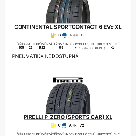
CONTINENTAL
SPORTCONTACT 6 EVc XL
D
A
75
ŠÍŘKA
PROFIL
PRŮMĚR
ZÁTĚŽOVÝ INDEX
RYCHLOSTNÍ INDEX
ZESÍLENÉ
305
25
R22
99
XL
Y
(Y - do 300 KM/H )
PNEUMATIKA NEDOSTUPNÁ
PIRELLI
P-ZERO (SPORTS CAR) XL
C
A
72
ŠÍŘKA
PROFIL
PRŮMĚR
ZÁTĚŽOVÝ INDEX
RYCHLOSTNÍ INDEX
ZESÍLENÉ