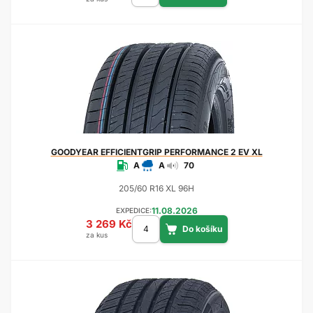
GOODYEAR
EFFICIENTGRIP PERFORMANCE 2 EV XL
A
A
70
205/60 R16 XL 96H
11.08.2026
EXPEDICE:
3 269 Kč
za kus