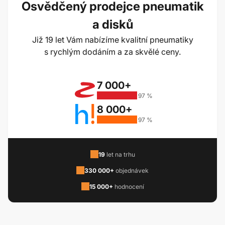
Osvědčený prodejce pneumatik
a disků
Již 19 let Vám nabízíme kvalitní pneumatiky
s rychlým dodáním a za skvělé ceny.
7 000+
97 %
8 000+
97 %
19
let na trhu
330 000+
objednávek
15 000+
hodnocení