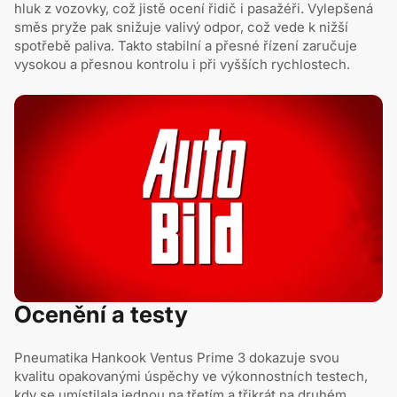
hluk z vozovky, což jistě ocení řidič i pasažéři. Vylepšená
směs pryže pak snižuje valivý odpor, což vede k nižší
spotřebě paliva. Takto stabilní a přesné řízení zaručuje
vysokou a přesnou kontrolu i při vyšších rychlostech.
Ocenění a testy
Pneumatika Hankook Ventus Prime 3 dokazuje svou
kvalitu opakovanými úspěchy ve výkonnostních testech,
kdy se umístilala jednou na třetím a třikrát na druhém