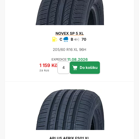
NOVEX
SP 5 XL
C
B
70
205/60 R16 XL 96H
11.08.2026
EXPEDICE:
1 159 Kč
za kus
APLUS
AERIX FS01 XL