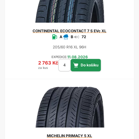
CONTINENTAL
ECOCONTACT 7 S EVc XL
A
B
72
205/60 R16 XL 96H
11.08.2026
EXPEDICE:
2 763 Kč
za kus
MICHELIN
PRIMACY 5 XL