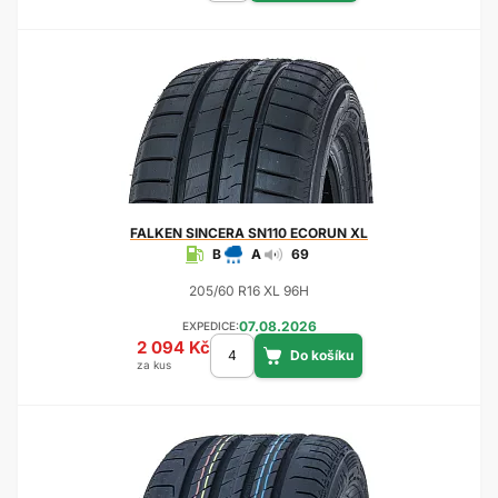
FALKEN
SINCERA SN110 ECORUN XL
B
A
69
205/60 R16 XL 96H
07.08.2026
EXPEDICE:
2 094 Kč
za kus