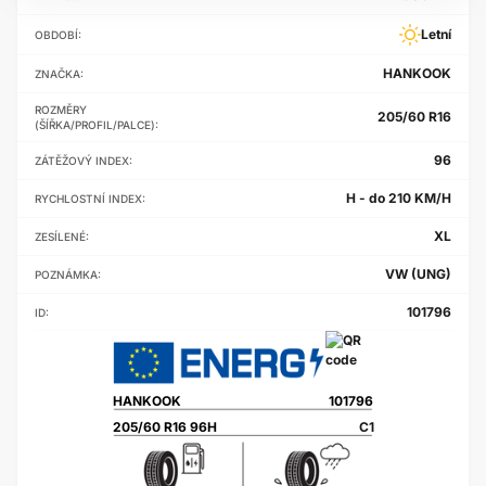
Letní
OBDOBÍ:
HANKOOK
ZNAČKA:
ROZMĚRY
205/60 R16
(ŠÍŘKA/PROFIL/PALCE):
96
ZÁTĚŽOVÝ INDEX:
H - do 210 KM/H
RYCHLOSTNÍ INDEX:
XL
ZESÍLENÉ:
VW (UNG)
POZNÁMKA:
101796
ID:
HANKOOK
101796
205/60 R16 96H
C1