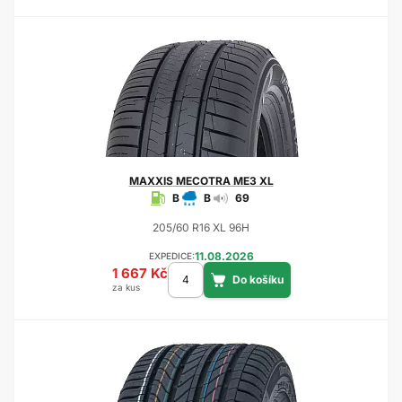
MAXXIS
MECOTRA ME3 XL
B
B
69
205/60 R16 XL 96H
11.08.2026
EXPEDICE:
1 667 Kč
za kus