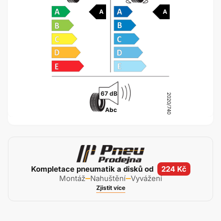
A
A
67 dB
2020/740
A
bc
Kompletace pneumatik a disků od
224 Kč
Montáž
Nahuštění
Vyvážení
Zjistit více