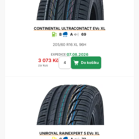
CONTINENTAL
ULTRACONTACT EVc XL
B
A
69
205/60 R16 XL 96H
07.08.2026
EXPEDICE:
3 073 Kč
za kus
UNIROYAL
RAINEXPERT 5 EVc XL