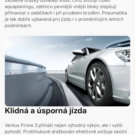
Zkosené drážky odvádějí vodu, čímž snižují riziko
aquaplaningu, zatímco pevnější vnější bloky zlepšují
přilnavost v zatáčkách i při prudkém brzdění. Pneumatika
je tak dobře vybavená pro jízdy i v proměnlivých letních
podmínkách.
Klidná a úsporná jízda
Ventus Prime 3 přináší nejen výhodný výkon, ale i vyšší
pohodlí. Protihlukové drážkování efektivně snižuje okolní