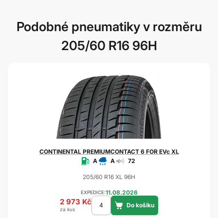
Podobné pneumatiky v rozměru
205/60 R16 96H
CONTINENTAL
PREMIUMCONTACT 6 FOR EVc XL
A
A
72
205/60 R16 XL 96H
11.08.2026
EXPEDICE:
2 973 Kč
za kus