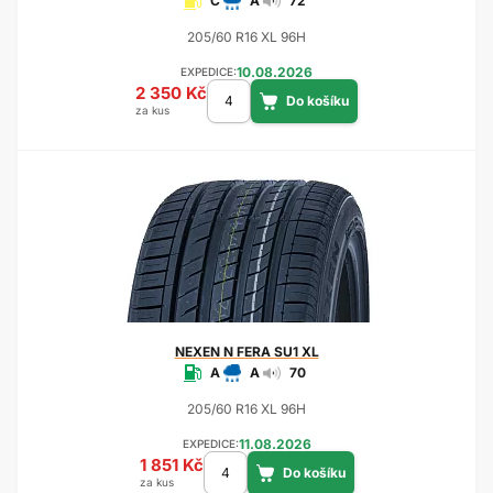
C
A
72
205/60 R16 XL 96H
10.08.2026
EXPEDICE:
2 350 Kč
za kus
NEXEN
N FERA SU1 XL
A
A
70
205/60 R16 XL 96H
11.08.2026
EXPEDICE:
1 851 Kč
za kus