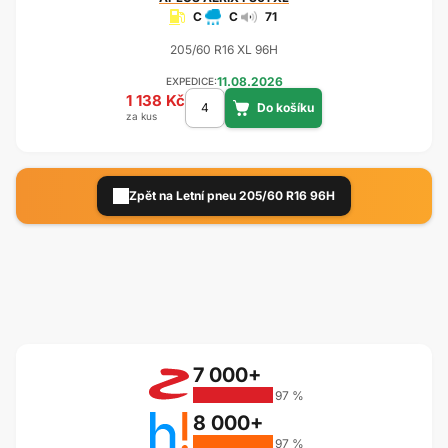
C
C
71
205/60 R16 XL 96H
11.08.2026
EXPEDICE:
1 138 Kč
za kus
Zpět na Letní pneu 205/60 R16 96H
7 000+
97 %
8 000+
97 %