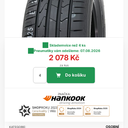
Skladem
více než 4 ks
Pneumatiky vám odešleme:
07.08.2026
2 078 Kč
za kus
ZNAČKA:
OSOBNÍ
KATEGORIE: